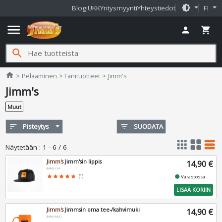
brightness_medium
Blogi
UKK
Yritysmyynti
Yhteystiedot
FI
menu
person
shopping_cart
search
Jimms.fi
home
Pelaaminen
Fanituotteet
Jimm's
Jimm's
Muut
sort
Pisteytys
filter_list
SUODATA
apps
grid_view
table_rows
Näytetään
:
1 - 6 / 6
Jimm's
Jimm'sin lippis
14,90 €
JIMMS-CAP
fiber_manual_record
star
star
star
star
star
(1)
Varastossa
LISÄÄ KORIIN
Jimm's
Jimmsin oma tee-/kahvimuki
14,90 €
JIMMS-MUG