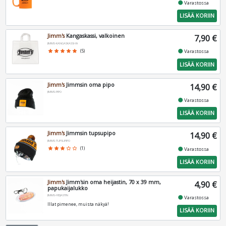
fiber_manual_record
Varastossa
LISÄÄ KORIIN
Jimm's
Kangaskassi, valkoinen
7,90 €
JIMMS-KANGASKASSI-W
fiber_manual_record
star
star
star
star
star
(5)
Varastossa
LISÄÄ KORIIN
Jimm's
Jimmsin oma pipo
14,90 €
JIMMS-PIPO
fiber_manual_record
Varastossa
LISÄÄ KORIIN
Jimm's
Jimmsin tupsupipo
14,90 €
JIMMS-TUPSUPIPO
fiber_manual_record
star
star
star
star_border
star_border
(1)
Varastossa
LISÄÄ KORIIN
Jimm's
Jimm'sin oma heijastin, 70 x 39 mm,
4,90 €
papukaijalukko
JIMMS-HEIJASTIN
fiber_manual_record
Varastossa
Illat pimenee, muista näkyä!
LISÄÄ KORIIN