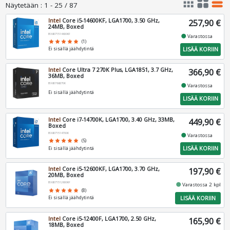
apps
grid_view
table_rows
Näytetään
:
1 - 25 / 87
Intel
Core i5-14600KF, LGA1700, 3.50 GHz,
257,90 €
24MB, Boxed
BX8071514600KF
fiber_manual_record
Varastossa
star
star
star
star
star
(1)
LISÄÄ KORIIN
Ei sisällä jäähdytintä
Intel
Core Ultra 7 270K Plus, LGA1851, 3.7 GHz,
366,90 €
36MB, Boxed
BX80768270K
fiber_manual_record
Varastossa
Ei sisällä jäähdytintä
LISÄÄ KORIIN
Intel
Core i7-14700K, LGA1700, 3.40 GHz, 33MB,
449,90 €
Boxed
BX8071514700K
fiber_manual_record
Varastossa
star
star
star
star
star
(5)
LISÄÄ KORIIN
Ei sisällä jäähdytintä
Intel
Core i5-12600KF, LGA1700, 3.70 GHz,
197,90 €
20MB, Boxed
BX8071512600KF
fiber_manual_record
Varastossa 2 kpl
star
star
star
star
star
(8)
LISÄÄ KORIIN
Ei sisällä jäähdytintä
Intel
Core i5-12400F, LGA1700, 2.50 GHz,
165,90 €
18MB, Boxed