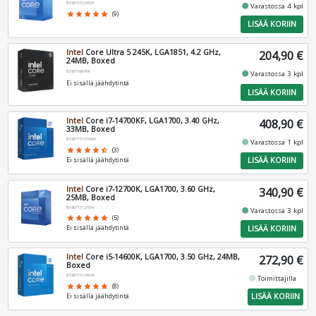
BX8071512400F
fiber_manual_record
Varastossa 4 kpl
star
star
star
star
star
(9)
LISÄÄ KORIIN
Intel
Core Ultra 5 245K, LGA1851, 4.2 GHz,
204,90 €
24MB, Boxed
BX80768245K
fiber_manual_record
Varastossa 3 kpl
Ei sisällä jäähdytintä
LISÄÄ KORIIN
Intel
Core i7-14700KF, LGA1700, 3.40 GHz,
408,90 €
33MB, Boxed
BX8071514700KF
fiber_manual_record
Varastossa 1 kpl
star
star
star
star
star_half
(3)
LISÄÄ KORIIN
Ei sisällä jäähdytintä
Intel
Core i7-12700K, LGA1700, 3.60 GHz,
340,90 €
25MB, Boxed
BX8071512700K
fiber_manual_record
Varastossa 3 kpl
star
star
star
star
star
(5)
LISÄÄ KORIIN
Ei sisällä jäähdytintä
Intel
Core i5-14600K, LGA1700, 3.50 GHz, 24MB,
272,90 €
Boxed
BX8071514600K
fiber_manual_record
Toimittajilla
star
star
star
star
star
(8)
LISÄÄ KORIIN
Ei sisällä jäähdytintä