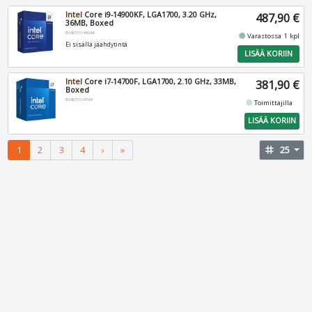
Intel
Core i9-14900KF, LGA1700, 3.20 GHz,
487,90 €
36MB, Boxed
BX8071514900KF
fiber_manual_record
Varastossa 1 kpl
Ei sisällä jäähdytintä
LISÄÄ KORIIN
Intel
Core i7-14700F, LGA1700, 2.10 GHz, 33MB,
381,90 €
Boxed
BX8071514700F
fiber_manual_record
Toimittajilla
LISÄÄ KORIIN
1
2
3
4
›
»
tag
25