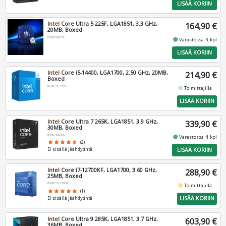
LISÄÄ KORIIN
Intel
Core Ultra 5 225F, LGA1851, 3.3 GHz,
164,90 €
20MB, Boxed
BX80768225F
fiber_manual_record
Varastossa 3 kpl
LISÄÄ KORIIN
Intel
Core i5-14400, LGA1700, 2.50 GHz, 20MB,
214,90 €
Boxed
BX8071514400
fiber_manual_record
Toimittajilla
LISÄÄ KORIIN
Intel
Core Ultra 7 265K, LGA1851, 3.9 GHz,
339,90 €
30MB, Boxed
BX80768265K
fiber_manual_record
Varastossa 4 kpl
star
star
star
star
star_half
(2)
LISÄÄ KORIIN
Ei sisällä jäähdytintä
Intel
Core i7-12700KF, LGA1700, 3.60 GHz,
288,90 €
25MB, Boxed
BX8071512700KF
fiber_manual_record
Toimittajilla
star
star
star
star
star
(1)
LISÄÄ KORIIN
Ei sisällä jäähdytintä
Intel
Core Ultra 9 285K, LGA1851, 3.7 GHz,
603,90 €
36MB, Boxed