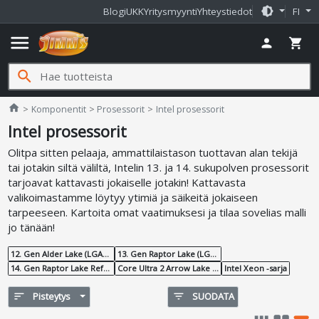
brightness_medium
Blogi
UKK
Yritysmyynti
Yhteystiedot
FI
menu
person
shopping_cart
search
Jimms.fi
home
Komponentit
Prosessorit
Intel prosessorit
Intel prosessorit
Olitpa sitten pelaaja, ammattilaistason tuottavan alan tekijä
tai jotakin siltä väliltä, Intelin 13. ja 14. sukupolven prosessorit
tarjoavat kattavasti jokaiselle jotakin! Kattavasta
valikoimastamme löytyy ytimiä ja säikeitä jokaiseen
tarpeeseen. Kartoita omat vaatimuksesi ja tilaa sovelias malli
jo tänään!
12. Gen Alder Lake (LGA1700)
13. Gen Raptor Lake (LGA1700)
14. Gen Raptor Lake Refresh (LGA1700)
Core Ultra 2 Arrow Lake (LGA1851)
Intel Xeon -sarja
sort
Pisteytys
filter_list
SUODATA