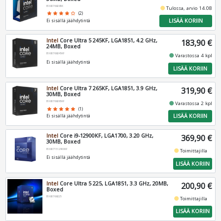
BX80768285K
fiber_manual_record
Tulossa, arvio 14.08
star
star
star
star
star_border
(2)
LISÄÄ KORIIN
Ei sisällä jäähdytintä
Intel
Core Ultra 5 245KF, LGA1851, 4.2 GHz,
183,90 €
24MB, Boxed
BX80768245KF
fiber_manual_record
Varastossa 4 kpl
Ei sisällä jäähdytintä
LISÄÄ KORIIN
Intel
Core Ultra 7 265KF, LGA1851, 3.9 GHz,
319,90 €
30MB, Boxed
BX80768265KF
fiber_manual_record
Varastossa 2 kpl
star
star
star
star
star
(1)
LISÄÄ KORIIN
Ei sisällä jäähdytintä
Intel
Core i9-12900KF, LGA1700, 3.20 GHz,
369,90 €
30MB, Boxed
BX8071512900KF
fiber_manual_record
Toimittajilla
Ei sisällä jäähdytintä
LISÄÄ KORIIN
Intel
Core Ultra 5 225, LGA1851, 3.3 GHz, 20MB,
200,90 €
Boxed
BX80768225
fiber_manual_record
Toimittajilla
LISÄÄ KORIIN