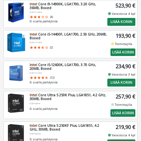
Intel
Core i9-14900K, LGA1700, 3.20 GHz,
523,90 €
36MB, Boxed
BX8071514900K
fiber_manual_record
Varastossa 4 kpl
star
star
star
star_border
star_border
(4)
LISÄÄ KORIIN
Ei sisällä jäähdytintä
Intel
Core i5-14400F, LGA1700, 2.50 GHz, 20MB,
193,90 €
Boxed
BX8071514400F
fiber_manual_record
Toimittajilla
star
star
star
star_half
star_border
(2)
LISÄÄ KORIIN
Intel
Core i5-12600K, LGA1700, 3.70 GHz,
234,90 €
20MB, Boxed
BX8071512600K
fiber_manual_record
Varastossa 3 kpl
star
star
star
star
star_half
(12)
LISÄÄ KORIIN
Ei sisällä jäähdytintä
Intel
Core Ultra 5 250K Plus, LGA1851, 4.2 GHz,
257,90 €
30MB, Boxed
BX80768250K
fiber_manual_record
Toimittajilla
Ei sisällä jäähdytintä
LISÄÄ KORIIN
Intel
Core Ultra 5 250KF Plus, LGA1851, 4.2
219,90 €
GHz, 30MB, Boxed
BX80768250KF
fiber_manual_record
Varastossa 4 kpl
Ei sisällä jäähdytintä