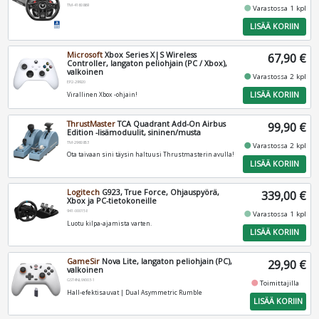
TM-4160869
fiber_manual_record
Varastossa 1 kpl
LISÄÄ KORIIN
Microsoft
Xbox Series X|S Wireless
67,90 €
Controller, langaton peliohjain (PC / Xbox),
valkoinen
fiber_manual_record
Varastossa 2 kpl
EP2-29920
LISÄÄ KORIIN
Virallinen Xbox -ohjain!
ThrustMaster
TCA Quadrant Add-On Airbus
99,90 €
Edition -lisämoduulit, sininen/musta
TM-2960853
fiber_manual_record
Varastossa 2 kpl
Ota taivaan sini täysin haltuusi Thrustmasterin avulla!
LISÄÄ KORIIN
Logitech
G923, True Force, Ohjauspyörä,
339,00 €
Xbox ja PC-tietokoneille
941-000158
fiber_manual_record
Varastossa 1 kpl
Luotu kilpa-ajamista varten.
LISÄÄ KORIIN
GameSir
Nova Lite, langaton peliohjain (PC),
29,90 €
valkoinen
GST4NLW003-1
fiber_manual_record
Toimittajilla
Hall-efektisauvat | Dual Asymmetric Rumble
LISÄÄ KORIIN