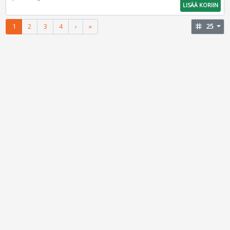
LISÄÄ KORIIN
1
2
3
4
›
»
tag
25