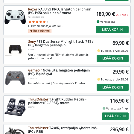
Razer
RAIJU V3 PRO, langaton peliohjain
(PC, PS5), valkoinen / musta
189,90 €
208,90 €
RZ06-05580200-R3G1
fiber_manual_record
Varastossa
star
star
star
star
star
(1)
Ei kompromisseja. Ota Raiju!
LISÄÄ KORIIN
Back to School
local_offer
Sony
PS5 DualSense Midnight Black (PS5 /
69,90 €
PC), langaton peliohjain
1000050213
fiber_manual_record
Tulossa, arvio 28.08
Uusi, innovatiivinen PS5™-ohjain vie lähemmäs
LISÄÄ KORIIN
pelien tunnelmaa!
GameSir
Nova Lite, langaton peliohjain
29,90 €
(PC), läpinäkyvä
GST4NL007-3
fiber_manual_record
Tulossa, arvio 28.08
Hall-efektisauvat | Dual Asymmetric Rumble
LISÄÄ KORIIN
ThrustMaster
T.Flight Rudder Pedals -
116,90 €
polkimet (PC / PS4), musta
2960764
fiber_manual_record
Varastossa 1 kpl
LISÄÄ KORIIN
ThrustMaster
T-248R, ratti/poljin -yhdistelmä,
286,90 €
(PC / PS5)