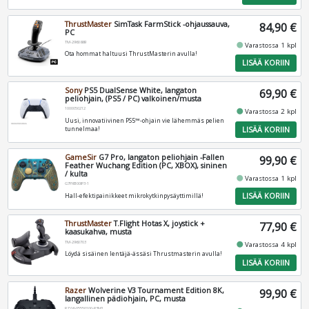
ThrustMaster
SimTask FarmStick -ohjaussauva,
84,90 €
PC
TM-2960889
fiber_manual_record
Varastossa 1 kpl
Ota hommat haltuusi ThrustMasterin avulla!
LISÄÄ KORIIN
Sony
PS5 DualSense White, langaton
69,90 €
peliohjain, (PS5 / PC) valkoinen/musta
1000050212
fiber_manual_record
Varastossa 2 kpl
Uusi, innovatiivinen PS5™-ohjain vie lähemmäs pelien
LISÄÄ KORIIN
tunnelmaa!
GameSir
G7 Pro, langaton peliohjain -Fallen
99,90 €
Feather Wuchang Edition (PC, XBOX), sininen
/ kulta
fiber_manual_record
Varastossa 1 kpl
G7PXB00IP3-1
LISÄÄ KORIIN
Hall-efektipainikkeet mikrokytkinpysäyttimillä!
ThrustMaster
T.Flight Hotas X, joystick +
77,90 €
kaasukahva, musta
TM-2960703
fiber_manual_record
Varastossa 4 kpl
Löydä sisäinen lentäjä-ässäsi Thrustmasterin avulla!
LISÄÄ KORIIN
Razer
Wolverine V3 Tournament Edition 8K,
99,90 €
langallinen pädiohjain, PC, musta
RZ06-05550100-R3M1