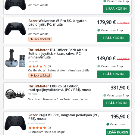
fiber_manual_record
Varastossa 4 kpl
Ammattilaisille!
LISÄÄ KORIIN
Razer
Wolverine V3 Pro 8K, langaton
179,90 €
189,90 €
pädiohjain, PC, musta
RZ06-05540100-R3M1
fiber_manual_record
Varastossa 2 kpl
Ammattilaisille!
LISÄÄ KORIIN
Back to School
local_offer
ThrustMaster
TCA Officer Pack Airbus
Edition, joystick + kaasukahva, PC,
sininen/musta
149,00 €
169,90 €
TM-2960842
fiber_manual_record
Varastossa 1 kpl
star
star
star
star
star_border
(1)
Ota ilmabussit haltuusi oikein viimeisen päälle!
LISÄÄ KORIIN
Back to School
local_offer
ThrustMaster
T300 RS GT Edition,
381,90 €
ratti-/poljinyhdistelmä, (PC / PS4), musta
TM-4160681
fiber_manual_record
Varastossa 1 kpl
Virallisesti lisensoitu Gran Turismo -rattiohjain!
LISÄÄ KORIIN
Razer
RAIJU V3 PRO, langaton peliohjain (PC,
195,90 €
PS5), musta
RZ06-05580100-R3G1
fiber_manual_record
Varastossa
star
star
star
star
star
(1)
LISÄÄ KORIIN
Ei kompromisseja. Ota Raiju!