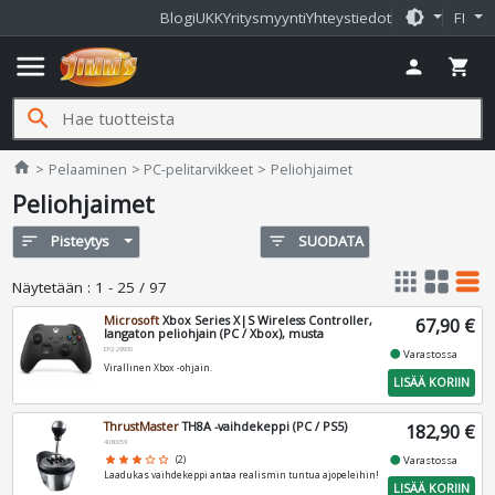
brightness_medium
Blogi
UKK
Yritysmyynti
Yhteystiedot
FI
menu
person
shopping_cart
search
Jimms.fi
home
Pelaaminen
PC-pelitarvikkeet
Peliohjaimet
Peliohjaimet
sort
Pisteytys
filter_list
SUODATA
apps
grid_view
table_rows
Näytetään
:
1 - 25 / 97
Microsoft
Xbox Series X|S Wireless Controller,
67,90 €
langaton peliohjain (PC / Xbox), musta
EP2-29930
fiber_manual_record
Varastossa
Virallinen Xbox -ohjain.
LISÄÄ KORIIN
ThrustMaster
TH8A -vaihdekeppi (PC / PS5)
182,90 €
4060059
fiber_manual_record
star
star
star
star_border
star_border
(2)
Varastossa
Laadukas vaihdekeppi antaa realismin tuntua ajopeleihin!
LISÄÄ KORIIN