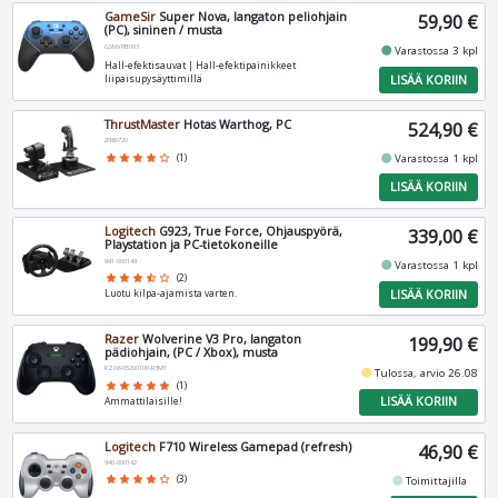
GameSir
Super Nova, langaton peliohjain
59,90 €
(PC), sininen / musta
GSNVPB003
fiber_manual_record
Varastossa 3 kpl
Hall-efektisauvat | Hall-efektipainikkeet
LISÄÄ KORIIN
liipaisupysäyttimillä
ThrustMaster
Hotas Warthog, PC
524,90 €
2960720
fiber_manual_record
star
star
star
star
star_border
(1)
Varastossa 1 kpl
LISÄÄ KORIIN
Logitech
G923, True Force, Ohjauspyörä,
339,00 €
Playstation ja PC-tietokoneille
941-000149
fiber_manual_record
Varastossa 1 kpl
star
star
star
star_half
star_border
(2)
LISÄÄ KORIIN
Luotu kilpa-ajamista varten.
Razer
Wolverine V3 Pro, langaton
199,90 €
pädiohjain, (PC / Xbox), musta
RZ06-05200100-R3M1
fiber_manual_record
Tulossa, arvio 26.08
star
star
star
star
star
(1)
LISÄÄ KORIIN
Ammattilaisille!
Logitech
F710 Wireless Gamepad (refresh)
46,90 €
940-000142
fiber_manual_record
star
star
star
star
star_border
(3)
Toimittajilla