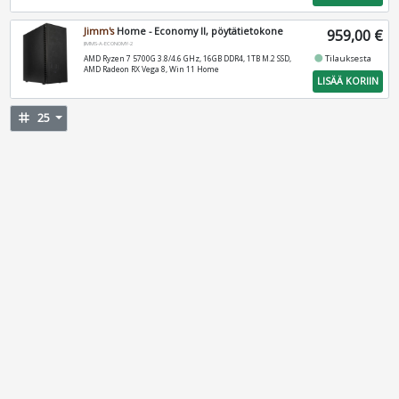
Jimm's
Home - Economy II, pöytätietokone
959,00 €
JIMMS-A-ECONOMY-2
fiber_manual_record
Tilauksesta
AMD Ryzen 7 5700G 3.8/4.6 GHz, 16GB DDR4, 1TB M.2 SSD,
AMD Radeon RX Vega 8, Win 11 Home
LISÄÄ KORIIN
tag
25