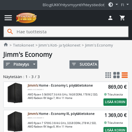
brightness_medium
Blogi
UKK
Yritysmyynti
Yhteystiedot
FI
menu
person
shopping_cart
search
Jimms.fi
home
Tietokoneet
Jimm's Koti- ja työkoneet
Jimm's Economy
Jimm's Economy
sort
Pisteytys
filter_list
SUODATA
apps
grid_view
table_rows
Näytetään
:
1 - 3 / 3
Jimm's
Home - Economy I, pöytätietokone
869,00 €
JIMMS-A-ECONOMY-1
fiber_manual_record
Tilauksesta
AMD Ryzen 5 5600GT 3.6/4.6 GHz, 16GB DDR4, 1TB M.2 SSD,
AMD Radeon RX Vega 7, Win 11 Home
LISÄÄ KORIIN
Jimm's
Home - Economy III, pöytätietokone
1 369,00 €
JIMMS-A-ECONOMY-3
fiber_manual_record
Tilauksesta
AMD Ryzen 7 5700G 3.8/4.6 GHz, 32GB DDR4, 2TB M.2 SSD,
AMD Radeon RX Vega 8, Win 11 Home
LISÄÄ KORIIN