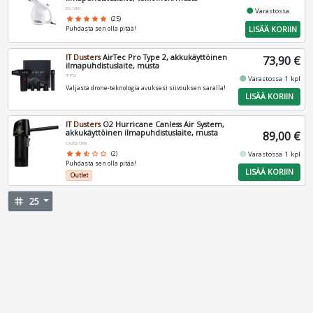
EG-1000
fiber_manual_record
Varastossa
star
star
star
star
star
(25)
LISÄÄ KORIIN
Puhdasta sen olla pitää!
IT Dusters
AirTec Pro Type 2, akkukäyttöinen
73,90 €
ilmapuhdistuslaite, musta
IT-PT2
fiber_manual_record
Varastossa 1 kpl
Valjasta drone-teknologia avuksesi siivouksen saralla!
LISÄÄ KORIIN
IT Dusters
O2 Hurricane Canless Air System,
akkukäyttöinen ilmapuhdistuslaite, musta
89,00 €
CA202-UNV
fiber_manual_record
Varastossa 1 kpl
star
star
star_half
star_border
star_border
(2)
Puhdasta sen olla pitää!
LISÄÄ KORIIN
Outlet
tag
25