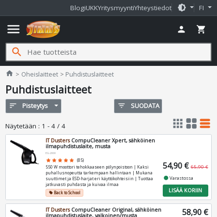
brightness_medium
Blogi
UKK
Yritysmyynti
Yhteystiedot
FI
menu
person
shopping_cart
search
Jimms.fi
home
Oheislaitteet
Puhdistuslaitteet
Puhdistuslaitteet
sort
Pisteytys
filter_list
SUODATA
apps
grid_view
table_rows
Näytetään
:
1 - 4 / 4
IT Dusters
CompuCleaner Xpert, sähköinen
ilmapuhdistuslaite, musta
EG-2000
star
star
star
star
star
(85)
54,90 €
65,90 €
550 W moottori tehokkaaseen pölynpoistoon | Kaksi
puhallusnopeutta tarkempaan hallintaan | Mukana
fiber_manual_record
Varastossa
suuttimet ja ESD-harjat eri käyttökohteisiin | Tuottaa
jatkuvasti puhdasta ja kuivaa ilmaa
LISÄÄ KORIIN
Back to School
local_offer
IT Dusters
CompuCleaner Original, sähköinen
58,90 €
ilmapuhdistuslaite, valkoinen/musta