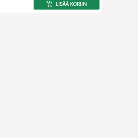
add_shopping_cart
LISÄÄ KORIIN