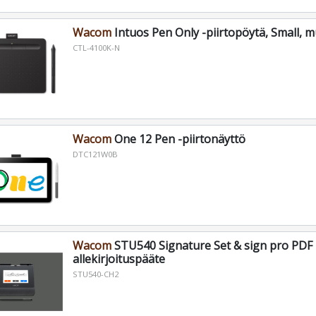
Wacom
Intuos Pen Only -piirtopöytä, Small, 
CTL-4100K-N
Wacom
One 12 Pen -piirtonäyttö
DTC121W0B
Wacom
STU540 Signature Set & sign pro PDF 
allekirjoituspääte
STU540-CH2