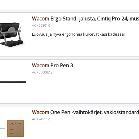
Wacom
Ergo Stand -jalusta, Cintiq Pro 24, m
ACK62801K
Luovuus ja hyvä ergonomia kulkevat käsi kädessä!
Wacom
Pro Pen 3
ACP50000DZ
Wacom
One Pen -vaihtokärjet, vakio/standard
ACK24911Z