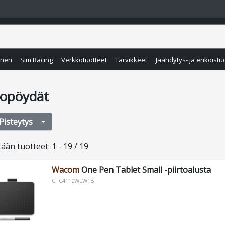
inen
Sim Racing
Verkkotuotteet
Tarvikkeet
Jäähdytys- ja erikoistu
topöydät
Pisteytys
tään
tuotteet
:
1 - 19 / 19
Wacom
One Pen Tablet Small -piirtoalusta
CTC4110WLW1B