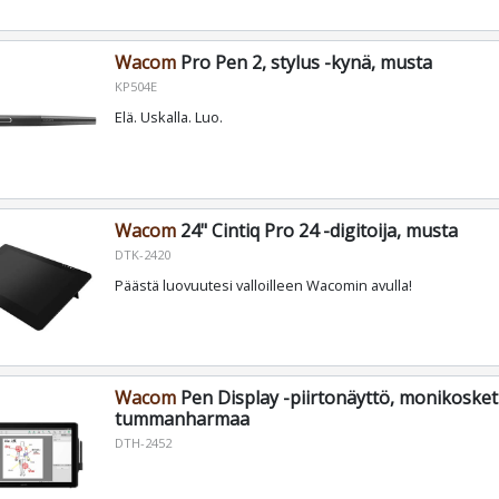
Wacom
Pro Pen 2, stylus -kynä, musta
KP504E
Elä. Uskalla. Luo.
Wacom
24" Cintiq Pro 24 -digitoija, musta
DTK-2420
Päästä luovuutesi valloilleen Wacomin avulla!
Wacom
Pen Display -piirtonäyttö, monikosket
tummanharmaa
DTH-2452