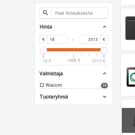
search
Hinta
expand_less
-
€
€
1666 €
18 €
3313 €
Valmistaja
expand_less
Wacom
check_box_outline_blank
19
Tuoteryhmä
expand_more