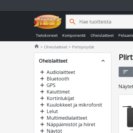
search
Tietokoneet
Komponentit
Oheislaitteet
Pelaam
Jimms.fi
home
Oheislaitteet
Piirtopöydät
Piir
Oheislaitteet
expand_less
sort
add
Audiolaitteet
add
Bluetooth
add
GPS
Näyte
add
Kaiuttimet
add
Kortinlukijat
add
Kuulokkeet ja mikrofonit
add
Lelut
add
Multimedialaitteet
add
Näppäimistöt ja hiiret
add
Näytöt