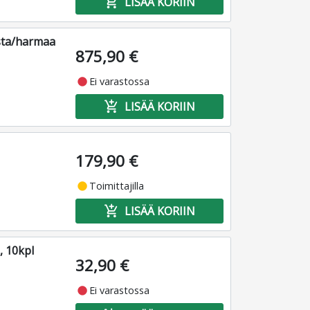
add_shopping_cart
LISÄÄ KORIIN
usta/harmaa
875,90 €
fiber_manual_record
Ei varastossa
add_shopping_cart
LISÄÄ KORIIN
179,90 €
fiber_manual_record
Toimittajilla
add_shopping_cart
LISÄÄ KORIIN
, 10kpl
32,90 €
fiber_manual_record
Ei varastossa