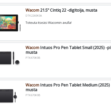
Wacom
21.5" Cintiq 22 -digitoija, musta
DTK2260K0A
Toteuta itseäsi Wacomin avulla!
Wacom
Intuos Pro Pen Tablet Small (2025) -pi
musta
PTK470K0B
Wacom
Intuos Pro Pen Tablet Medium (2025) -
musta
PTK670K0B