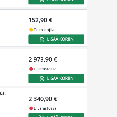
152,90 €
fiber_manual_record
Toimittajilla
add_shopping_cart
LISÄÄ KORIIN
2 973,90 €
fiber_manual_record
Ei varastossa
add_shopping_cart
LISÄÄ KORIIN
us,
2 340,90 €
fiber_manual_record
Ei varastossa