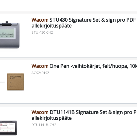
Wacom
STU430 Signature Set & sign pro PDF 
allekirjoituspääte
STU-430-CH2
Wacom
One Pen -vaihtokärjet, felt/huopa, 10
ACK24919Z
Wacom
DTU1141B Signature Set & sign pro P
allekirjoituspääte
DTU1141B-CH2