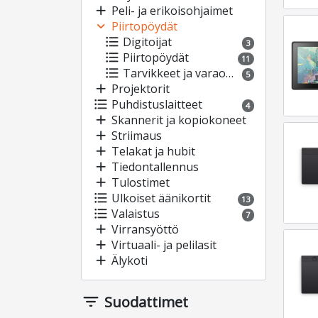
add
Peli- ja erikoisohjaimet
expand_more
Piirtopöydät
format_list_bulleted
Digitoijat
3
format_list_bulleted
Piirtopöydät
11
format_list_bulleted
Tarvikkeet ja varaosat
5
add
Projektorit
format_list_bulleted
Puhdistuslaitteet
4
add
Skannerit ja kopiokoneet
add
Striimaus
add
Telakat ja hubit
add
Tiedontallennus
add
Tulostimet
format_list_bulleted
Ulkoiset äänikortit
13
format_list_bulleted
Valaistus
7
add
Virransyöttö
add
Virtuaali- ja pelilasit
add
Älykoti
filter_list
Suodattimet