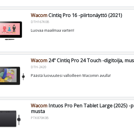
Wacom
Cintiq Pro 16 -piirtonäyttö (2021)
DTH167K0B
Luovaa maailmaa varten!
Wacom
24" Cintiq Pro 24 Touch -digitoija, mu
DTH-2420
Päästä luovuutesi valloilleen Wacomin avulla!
Wacom
Intuos Pro Pen Tablet Large (2025) -pi
musta
PTK870K0B