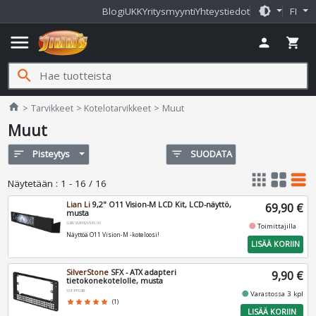
brightness_medium
Blogi
UKK
Yritysmyynti
Yhteystiedot
FI
menu
person
shopping_cart
search
Jimms.fi
home
Tarvikkeet
Kotelotarvikkeet
Muut
Muut
sort
Pisteytys
filter_list
SUODATA
apps
grid_view
table_rows
Näytetään
:
1 - 16 / 16
Lian Li
9,2" O11 Vision-M LCD Kit, LCD-näyttö,
69,90 €
musta
G89.SM092VMX.00
fiber_manual_record
Toimittajilla
Näyttöä O11 Vision-M -koteloosi!
LISÄÄ KORIIN
SilverStone
SFX - ATX adapteri
9,90 €
tietokonekotelolle, musta
SST-PP08B
fiber_manual_record
Varastossa 3 kpl
star
star
star
star
star
(1)
LISÄÄ KORIIN