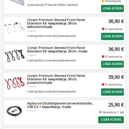
fiber_manual_record
Toimittajilla
Uutta elämää XT View tai G400A -koteloosi!
LISÄÄ KORIIN
Corsair
Premium Sleeved Front Panel
36,90 €
Extension Kit -kaapelisarja, 30cm,
valkoinen/musta
fiber_manual_record
Ei varastossa
CC-8900245
LISÄÄ KORIIN
Lisää tyylikäs viimeistely kokoonpanoosi!
Corsair
Premium Sleeved Front Panel
36,90 €
Extension Kit -kaapelisarja, 30cm, musta
CC-8900244
fiber_manual_record
Ei varastossa
Lisää tyylikäs viimeistely kokoonpanoosi!
LISÄÄ KORIIN
Corsair
Premium Sleeved Front Panel
39,90 €
Extension Kit -kaapelisarja, 30cm,
punainen/musta
fiber_manual_record
Ei varastossa
CC-8900246
LISÄÄ KORIIN
Lisää tyylikäs viimeistely kokoonpanoosi!
Alphacool
Etuliitinpaneeli serverikoteloille,
25,90 €
USB 2.0 + kaapelisarja, musta
AT1021066
fiber_manual_record
Varastossa 1 kpl
LISÄÄ KORIIN