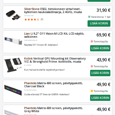
SilverStone
ES02, tietokoneen virta/reset -
31,90 €
kytkimien kaukosäädinsarja, 2.4GHz, musta
SST-ES02-USB
fiber_manual_record
Varastossa 1 kpl
star
star
star
star
star_border
(7)
LISÄÄ KORIIN
Lian Li
9,2" O11 Vision-M LCD Kit, LCD-näyttö,
69,90 €
valkoinen
G89.SM092VMW.00
fiber_manual_record
Toimittajilla
Näyttöä O11 Vision-M -koteloosi!
LISÄÄ KORIIN
Kolink
Vertical GPU Mounting kit Observatory
43,90 €
Y/Z & Stronghold Prime -koteloille, musta
KL-VERTKIT
fiber_manual_record
Toimittajilla
Kun haluat esitellä näytönohjaintasi!
LISÄÄ KORIIN
Phanteks
Matrix-600 screen, päivityspaketti,
49,90 €
Charcoal Black
PH-MLEDKT6_BK01
fiber_manual_record
Toimittajilla
Uutta elämää XT View tai G400A -koteloosi!
LISÄÄ KORIIN
Phanteks
Matrix-600 screen, päivityspaketti,
49,90 €
Grey White
PH-MLEDKT6_WT01