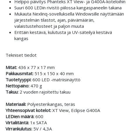
Helppo päivitys Phanteks XT View- ja G400A-koteloihin
Suuri 600 LEDin rivistö piilossa kangaspaneelin takana
Mukauta Nexlinq-sovelluksella Windowsille näyttämään
järjestelmän tilastot, ajan, päivämäärän,
valaistustehosteet ja paljon muuta
Erittäin kestävä, kulutusta ja UV-säteilyä kestävä
kangas
Tekniset tiedot
Mitat:
436 x 77 x 17 mm
Pakkausmitat:
515 x 150 x 40 mm
Tuotetyyppi:
600 LED -matriisinäyttö
Nettopaino:
470 g
Takuu:
2 vuoden rajoitettu takuu
Materiaali:
Polyesterikangas, teräs
Yhteensopivat kotelot:
XT View, Eclipse G400A
LEDien määrä:
600
Virtaliitäntä:
1x SATA
Virrankulutus:
5V / 4,3A