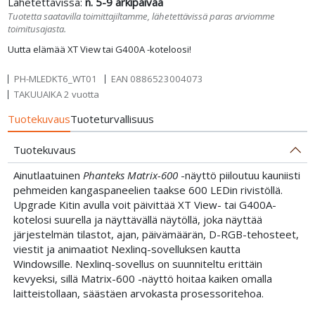
Lähetettävissä:
n. 5-9 arkipäivää
Tuotetta saatavilla toimittajiltamme, lähetettävissä paras arviomme
toimitusajasta.
Uutta elämää XT View tai G400A -koteloosi!
PH-MLEDKT6_WT01
EAN
0886523004073
TAKUUAIKA 2 vuotta
Tuotekuvaus
Tuoteturvallisuus
Tuotekuvaus
Ainutlaatuinen
Phanteks Matrix-600
-näyttö piiloutuu kauniisti
pehmeiden kangaspaneelien taakse 600 LEDin rivistöllä.
Upgrade Kitin avulla voit päivittää XT View- tai G400A-
kotelosi suurella ja näyttävällä näytöllä, joka näyttää
järjestelmän tilastot, ajan, päivämäärän, D-RGB-tehosteet,
viestit ja animaatiot Nexlinq-sovelluksen kautta
Windowsille. Nexlinq-sovellus on suunniteltu erittäin
kevyeksi, sillä Matrix-600 -näyttö hoitaa kaiken omalla
laitteistollaan, säästäen arvokasta prosessoritehoa.