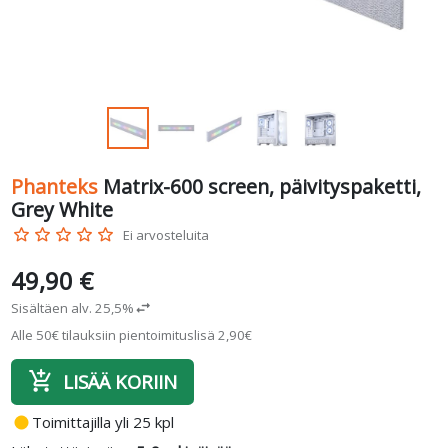
Phanteks
Matrix-600 screen, päivityspaketti,
Grey White
star_border
star_border
star_border
star_border
star_border
Ei arvosteluita
49,90 €
Sisältäen alv. 25,5%
swap_horiz
Alle 50€ tilauksiin pientoimituslisä 2,90€
add_shopping_cart
LISÄÄ KORIIN
fiber_manual_record
Toimittajilla yli 25 kpl