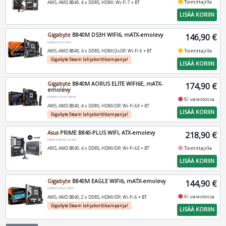
fiber_manual_record
Toimittajilla
AM5, AMD B840, 4 x DDR5, HDMI, Wi-Fi 7 + BT
LISÄÄ KORIIN
Gigabyte
B840M DS3H WIFI6, mATX-emolevy
146,90 €
B840M-DS3H-WF6
fiber_manual_record
Toimittajilla
AM5, AMD B840, 4 x DDR5, HDMI/2xDP, Wi-Fi 6 + BT
Gigabyte Steam lahjakorttikampanja!
LISÄÄ KORIIN
Gigabyte
B840M AORUS ELITE WIFI6E, mATX-
174,90 €
emolevy
B840M-A-ELITE-WIFI6E
fiber_manual_record
Ei varastossa
AM5, AMD B840, 4 x DDR5, HDMI/DP, Wi-Fi 6E + BT
LISÄÄ KORIIN
Gigabyte Steam lahjakorttikampanja!
Asus
PRIME B840-PLUS WIFI, ATX-emolevy
218,90 €
PRIME-B840-PLUS-WIFI
fiber_manual_record
Toimittajilla
AM5, AMD B840, 4 x DDR5, HDMI/DP, Wi-Fi 6E + BT
LISÄÄ KORIIN
Gigabyte
B840M EAGLE WIFI6, mATX-emolevy
144,90 €
B840M-EAGLE-WIFI6
fiber_manual_record
Ei varastossa
AM5, AMD B840, 2 x DDR5, HDMI/DP, Wi-Fi 6 + BT
Gigabyte Steam lahjakorttikampanja!
LISÄÄ KORIIN