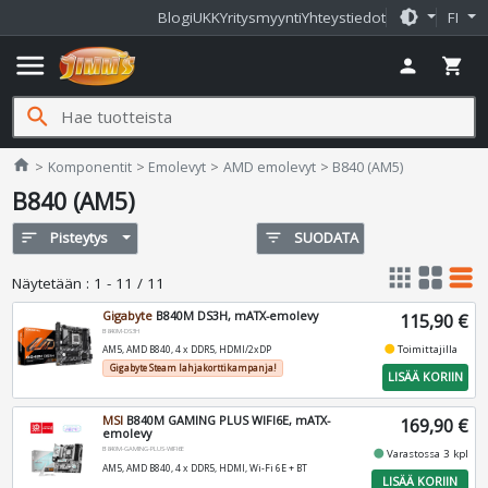
brightness_medium
Blogi
UKK
Yritysmyynti
Yhteystiedot
FI
menu
person
shopping_cart
search
Jimms.fi
home
Komponentit
Emolevyt
AMD emolevyt
B840 (AM5)
B840 (AM5)
sort
Pisteytys
filter_list
SUODATA
apps
grid_view
table_rows
Näytetään
:
1 - 11 / 11
Gigabyte
B840M DS3H, mATX-emolevy
115,90 €
B840M-DS3H
fiber_manual_record
Toimittajilla
AM5, AMD B840, 4 x DDR5, HDMI/2xDP
Gigabyte Steam lahjakorttikampanja!
LISÄÄ KORIIN
MSI
B840M GAMING PLUS WIFI6E, mATX-
169,90 €
emolevy
B840M-GAMING-PLUS-WIFI6E
fiber_manual_record
Varastossa 3 kpl
AM5, AMD B840, 4 x DDR5, HDMI, Wi-Fi 6E + BT
LISÄÄ KORIIN