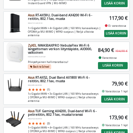
LISÄÄ KORIIN
Instant Guard VPN | MU‑MIMO
Asus
RT-AX59U, Dual-band AX4200 Wi-Fi 6 -
117,90 €
reititin, 802.11ax, musta
90IG07Z0-MO3C00
fiber_manual_record
Ei varastossa
1× Gigabit WAN + 4× Gigabit LAN | 160 MHz kanavaleveys |
OFDMA ja MU-MIMO | WPA3-suojaus | Neljä ulkoista
LISÄÄ KORIIN
antennia
ZyXEL
NWA50AXPRO NebulaFlex Wi-Fi 6
langattoman verkon liityntäpiste, AX3000,
84,90 €
104,90 €
valkoinen
NWA50AXPRO-EU0102F
fiber_manual_record
Varastossa
Pilvipohjainen hallintaratkaisu!
LISÄÄ KORIIN
Back to School
local_offer
Asus
RT-AX52, Dual Band AX1800 Wi-Fi 6 -
reititin, 802.11ax, musta
79,90 €
90IG08T0-MO3H00
star
star
star
star
star
(1)
fiber_manual_record
Varastossa 1 kpl
1x Gigabit WAN + 3x Gigabit LAN | 160 MHz kanavaleveys
| OFDMA ja MU-MIMO | WPA3-suojaus | Neljä ulkoista
LISÄÄ KORIIN
antennia
Asus
TUF Gaming AX4200, Dual-band Wi-Fi 6 -
pelireititin, 802.11ax, musta/oranssi
173,90 €
90IG07Q0-MU9100
star
star
star
star
star_half
(3)
fiber_manual_record
Varastossa 1 kpl
1× Gigabit WAN + 4× Gigabit LAN | 160 MHz kanavaleveys
| OFDMA ja MU-MIMO | WPA3-suojaus | Neljä ulkoista
LISÄÄ KORIIN