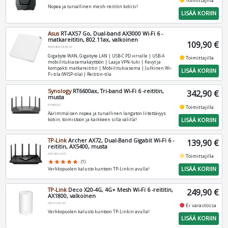
Toimittajilla
Nopea ja turvallinen mesh-reititin kotiisi!
LISÄÄ KORIIN
Asus
RT-AX57 Go, Dual-band AX3000 Wi-Fi 6 -
matkareititin, 802.11ax, valkoinen
109,90 €
90IG08N0-MU9C00
Gigabyte WAN, Gigabyte LAN | USB‑C PD virralle | USB-A
fiber_manual_record
Toimittajilla
mobiilitukiasemakäyttöön | Laaja VPN‑tuki | Kevyt ja
kompakti matkareititin | Mobiilitukiasema | Julkinen Wi-
LISÄÄ KORIIN
Fi-tila (WISP-tila) | Reititin-tila
Synology
RT6600ax, Tri-band Wi-Fi 6 -reititin,
342,90 €
musta
RT6600AX
fiber_manual_record
Toimittajilla
Äärimmäisen nopea ja turvallinen langaton liitettävyys
LISÄÄ KORIIN
kotiin, toimistoon ja kaikkeen sillä välillä!
TP-Link
Archer AX72, Dual-Band Gigabit Wi-Fi 6 -
139,90 €
reititin, AX5400, musta
ARCHER-AX72
fiber_manual_record
Toimittajilla
star
star
star
star
star
(1)
LISÄÄ KORIIN
Verkkopuolen kalusto kuntoon TP-Linkin avulla!
TP-Link
Deco X20-4G, 4G+ Mesh Wi-Fi 6 -reititin,
249,90 €
AX1800, valkoinen
DECO-X20-4G
fiber_manual_record
Ei varastossa
Verkkopuolen kalusto kuntoon TP-Linkin avulla!
LISÄÄ KORIIN