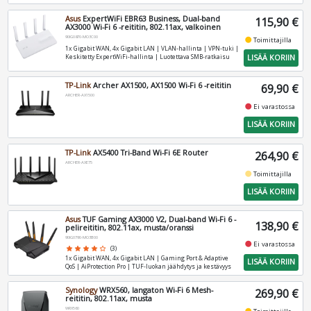
Asus
ExpertWiFi EBR63 Business, Dual-band
115,90 €
AX3000 Wi-Fi 6 -reititin, 802.11ax, valkoinen
90IG0870-MO3C00
fiber_manual_record
Toimittajilla
1x Gigabit WAN, 4x Gigabit LAN | VLAN‑hallinta | VPN‑tuki |
LISÄÄ KORIIN
Keskitetty ExpertWiFi‑hallinta | Luotettava SMB‑ratkaisu
TP-Link
Archer AX1500, AX1500 Wi-Fi 6 -reititin
69,90 €
ARCHER-AX1500
fiber_manual_record
Ei varastossa
LISÄÄ KORIIN
TP-Link
AX5400 Tri-Band Wi-Fi 6E Router
264,90 €
ARCHER-AXE75
fiber_manual_record
Toimittajilla
LISÄÄ KORIIN
Asus
TUF Gaming AX3000 V2, Dual-band Wi-Fi 6 -
138,90 €
pelireititin, 802.11ax, musta/oranssi
90IG0790-MO3B00
fiber_manual_record
Ei varastossa
star
star
star
star
star_border
(3)
1x Gigabit WAN, 4x Gigabit LAN | Gaming Port & Adaptive
LISÄÄ KORIIN
QoS | AiProtection Pro | TUF‑luokan jäähdytys ja kestävyys
Synology
WRX560, langaton Wi-Fi 6 Mesh-
269,90 €
reititin, 802.11ax, musta
WRX560
fiber_manual_record