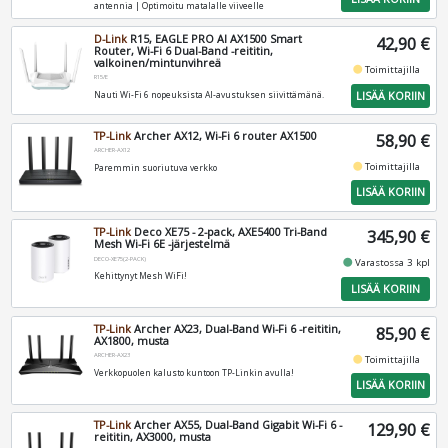
antennia | Optimoitu matalalle viiveelle
D-Link
R15, EAGLE PRO AI AX1500 Smart
42,90 €
Router, Wi-Fi 6 Dual-Band -reititin,
valkoinen/mintunvihreä
fiber_manual_record
Toimittajilla
R15/E
LISÄÄ KORIIN
Nauti Wi-Fi 6 nopeuksista AI-avustuksen siivittämänä.
TP-Link
Archer AX12, Wi-Fi 6 router AX1500
58,90 €
ARCHER-AX12
fiber_manual_record
Toimittajilla
Paremmin suoriutuva verkko
LISÄÄ KORIIN
TP-Link
Deco XE75 - 2-pack, AXE5400 Tri-Band
345,90 €
Mesh Wi-Fi 6E -järjestelmä
DECO-XE75(2-PACK)
fiber_manual_record
Varastossa 3 kpl
Kehittynyt Mesh WiFi!
LISÄÄ KORIIN
TP-Link
Archer AX23, Dual-Band Wi-Fi 6 -reititin,
85,90 €
AX1800, musta
ARCHER-AX23
fiber_manual_record
Toimittajilla
Verkkopuolen kalusto kuntoon TP-Linkin avulla!
LISÄÄ KORIIN
TP-Link
Archer AX55, Dual-Band Gigabit Wi-Fi 6 -
129,90 €
reititin, AX3000, musta