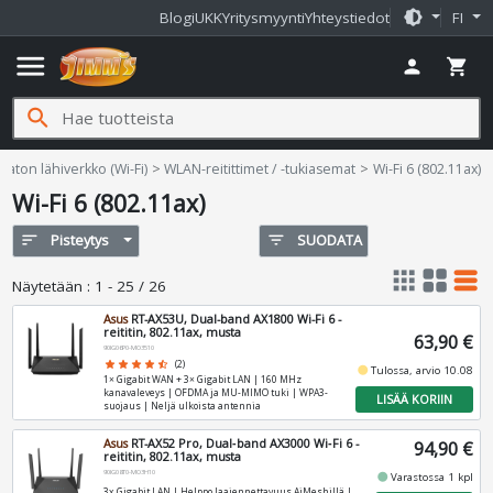
brightness_medium
Blogi
UKK
Yritysmyynti
Yhteystiedot
FI
menu
person
shopping_cart
search
gaton lähiverkko (Wi-Fi)
WLAN-reitittimet / -tukiasemat
Wi-Fi 6 (802.11ax)
Wi-Fi 6 (802.11ax)
sort
Pisteytys
filter_list
SUODATA
apps
grid_view
table_rows
Näytetään
:
1 - 25 / 26
Asus
RT-AX53U, Dual-band AX1800 Wi-Fi 6 -
reititin, 802.11ax, musta
63,90 €
90IG06P0-MO3510
star
star
star
star
star_half
(2)
fiber_manual_record
Tulossa, arvio 10.08
1× Gigabit WAN + 3× Gigabit LAN | 160 MHz
kanavaleveys | OFDMA ja MU-MIMO tuki | WPA3-
LISÄÄ KORIIN
suojaus | Neljä ulkoista antennia
Asus
RT-AX52 Pro, Dual‑band AX3000 Wi‑Fi 6 -
94,90 €
reititin, 802.11ax, musta
90IG08T0-MO3H10
fiber_manual_record
Varastossa 1 kpl
3x Gigabit LAN | Helppo laajennettavuus AiMeshillä |