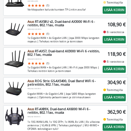
ARCHER-AX55
fiber_manual_record
Toimittajilla
star
star
star
star
star
(1)
LISÄÄ KORIIN
Verkkopuolen kalusto kuntoon TP-Linkin avulla!
Asus
RT-AX58U v2, Dual-band AX3000 Wi-Fi 6 -
108,90 €
reititin, 802.11ax, musta
90IG04Q0-MO3R10
fiber_manual_record
Ei varastossa
star
star
star
star
star
(1)
1x Gigabit WAN + 4x Gigabit LAN | Jopa 3000 Mbps langaton
LISÄÄ KORIIN
nopeus | Tehokas reititin kotiin ja toimistoon
Asus
RT-AX57, Dual-band AX3000 Wi-Fi 6 -reititin,
118,90 €
802.11ax, musta
90IG06Z0-MO3C00
fiber_manual_record
Ei varastossa
star
star
star
star
star
(1)
1x Gigabit WAN + 4x Gigabit LAN | Wi-Fi 6 jopa 3000 Mbps |
LISÄÄ KORIIN
Tehokas reititin kotiin ja toimistoon
Asus
ROG Strix GS-AX5400, Dual Band WiFi 6 -
304,90 €
pelireititin, 802.11ax, musta
90IG06L0-MO3R10
fiber_manual_record
Toimittajilla
Gigabit WAN + 4x Gigabit LAN | Jopa 5400 Mbps langaton
LISÄÄ KORIIN
nopeus | Optimoitu pelaamiseen ja striimaukseen
Asus
RT-AX89X, Dual-band AX6000 Wi-Fi 6 -
362,90 €
reititin, 802.11ax, musta
90IG04J1-BM3010
fiber_manual_record
Toimittajilla
1x 10G WAN/LAN, 1x 10G SFP+, 1x WAN, 8x LAN | 8x ulkoista
antennia | VLAN & VPN | Tehokas jäähdytys! | MU-MIMO +
LISÄÄ KORIIN
OFDMA -teknologian tuki!