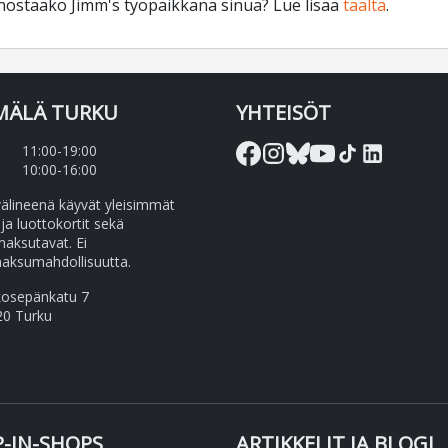
nostaako Jimm's työpaikkana sinua? Lue lisää
täältä
.
MÄLÄ TURKU
YHTEISÖT
11:00-19:00
10:00-16:00
lineenä käyvät yleisimmät
 ja luottokortit sekä
maksutavat. Ei
aksumahdollisuutta.
kosepänkatu 7
20 Turku
-IN-SHOPS
ARTIKKELIT JA BLOGI