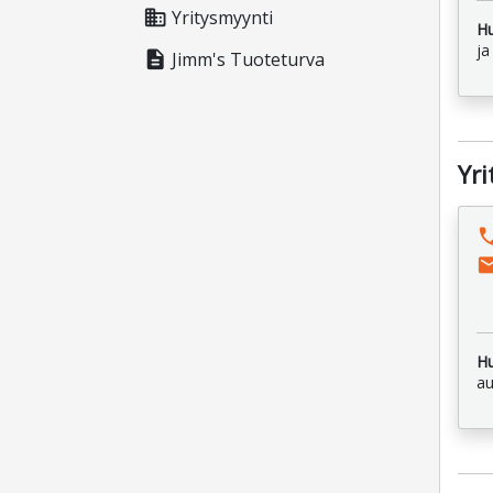
business
Yritysmyynti
H
ja
description
Jimm's Tuoteturva
Yr
pho
ema
H
au