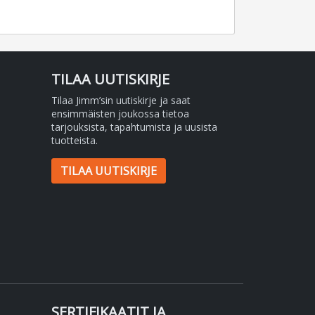
TILAA UUTISKIRJE
Tilaa Jimm’sin uutiskirje ja saat
ensimmäisten joukossa tietoa
tarjouksista, tapahtumista ja uusista
tuotteista.
TILAA UUTISKIRJE
SERTIFIKAATIT JA