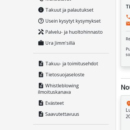
T
info
Takuut ja palautukset
pho
help_outline
Usein kysytyt kysymykset
ema
handyman
Palvelu- ja huoltohinnasto
Re
work
Ura Jimm'sillä
Pu
so
description
Takuu- ja toimitusehdot
description
Tietosuojaseloste
description
Whistleblowing
No
ilmoituskanava
description
Evästeet
pla
L
description
Saavutettavuus
2