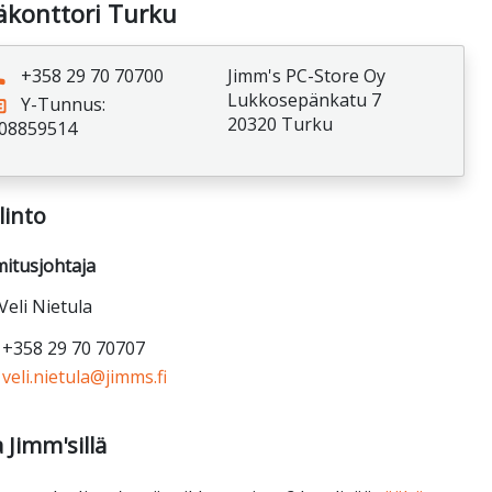
äkonttori Turku
ne
+358 29 70 70700
Jimm's PC-Store Oy
Lukkosepänkatu 7
ess
Y-Tunnus:
20320 Turku
I08859514
linto
itusjohtaja
Veli Nietula
+358 29 70 70707
veli.nietula@jimms.fi
 Jimm'sillä