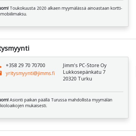
uom!
Toukokuusta 2020 alkaen myymälässä ainoastaan kortti-
 mobiilimaksu.
itysmyynti
ne
+358 29 70 70700
Jimm's PC-Store Oy
Lukkosepänkatu 7
il
yritysmyynti@jimms.fi
20320 Turku
uom!
Asionti paikan päällä Turussa mahdollista myymälän
kioloaikojen mukaisesti.