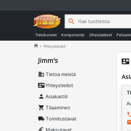
search
Tietokoneet
Komponentit
Oheislaitteet
Pelaam
Jimms.fi
home
Yhteystiedot
Jimm's
contact_mail
domain
Tietoa meistä
Asi
contact_mail
Yhteystiedot
Ti
person
Asiakastili
A
shopping_cart
Tilaaminen
pho
local_shipping
Toimitustavat
ema
euro
Maksutavat