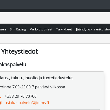
inen
Sim Racing
Verkkotuotteet
Tarvikkeet
Jäähdytys- ja erikoistu
Yhteystiedot
akaspalvelu
laus-, takuu-, huolto ja tuotetiedustelut
voinna 7.00-23.00 7 päivänä viikossa
ne
+358 29 70 70700
il
asiakaspalvelu@jimms.fi