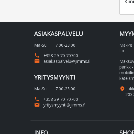
Kiin
ASIAKASPALVELU
MYY
Ma-Su
7.00-23.00
Ma-Pe
La
phone
+358 29 70 70700
email
asiakaspalvelu@jimms.fi
Maksuvä
pankki-
mobiili
YRITYSMYYNTI
käteism
Ma-Su
7.00-23.00
place
Luk
203
phone
+358 29 70 70700
email
yritysmyynti@jimms.fi
INFO
SHOP