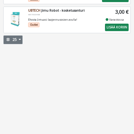
UBTECH
Jimu Robot - kosketusanturi
3,00 €
6931705004489
fiber_manual_record
Varastossa
Ehosta Jimuasi laajennusosien avulla!
Outlet
LISÄÄ KORIIN
tag
25