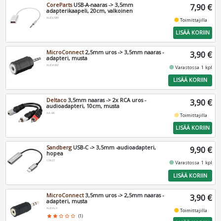
CoreParts
USB-A-naaras -> 3,5mm
7,90 €
adapterikaapeli, 20cm, valkoinen
AUDUSBF
fiber_manual_record
Toimittajilla
LISÄÄ KORIIN
MicroConnect
2,5mm uros -> 3,5mm naaras -
3,90 €
adapteri, musta
AUDASM
fiber_manual_record
Varastossa 1 kpl
LISÄÄ KORIIN
Deltaco
3,5mm naaras -> 2x RCA uros -
3,90 €
audioadapteri, 10cm, musta
AA-6A
fiber_manual_record
Toimittajilla
LISÄÄ KORIIN
Sandberg
USB-C -> 3,5mm -audioadapteri,
9,90 €
hopea
136-27
fiber_manual_record
Varastossa 1 kpl
LISÄÄ KORIIN
MicroConnect
3,5mm uros -> 2,5mm naaras -
3,90 €
adapteri, musta
AUDALX
fiber_manual_record
Toimittajilla
star
star
star_border
star_border
star_border
(1)