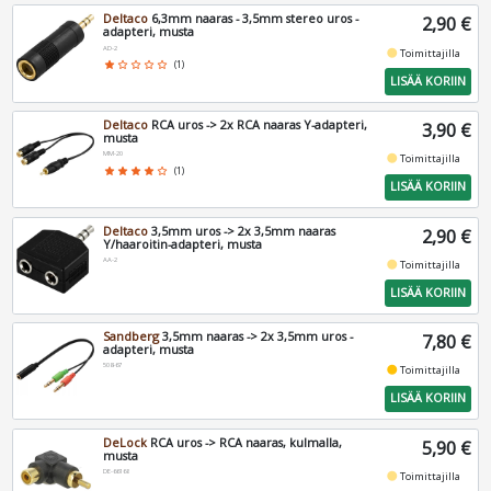
Deltaco
6,3mm naaras - 3,5mm stereo uros -
2,90 €
adapteri, musta
AD-2
fiber_manual_record
Toimittajilla
star
star_border
star_border
star_border
star_border
(1)
LISÄÄ KORIIN
Deltaco
RCA uros -> 2x RCA naaras Y-adapteri,
3,90 €
musta
MM-20
fiber_manual_record
Toimittajilla
star
star
star
star
star_border
(1)
LISÄÄ KORIIN
Deltaco
3,5mm uros -> 2x 3,5mm naaras
2,90 €
Y/haaroitin-adapteri, musta
AA-2
fiber_manual_record
Toimittajilla
LISÄÄ KORIIN
Sandberg
3,5mm naaras -> 2x 3,5mm uros -
7,80 €
adapteri, musta
508-67
fiber_manual_record
Toimittajilla
LISÄÄ KORIIN
DeLock
RCA uros -> RCA naaras, kulmalla,
5,90 €
musta
DE-66168
fiber_manual_record
Toimittajilla