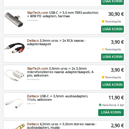
LISÄÄ KORIIN
StarTech.com
USB-C -> 3,5 mm TRRS audio/mic
30,90 €
+ 60W PD -adapteri, harmaa
CDP235APDM
fiber_manual_record
Toimittajilla
LISÄÄ KORIIN
Deltaco
3,5mm uros -> 2x RCA naaras -
3,90 €
adapterikaapeli
AA-6
fiber_manual_record
Toimittajilla
LISÄÄ KORIIN
StarTech.com
3,5mm uros -> 2x 3,5mm
3,90 €
mikrofoni/stereo naaras -adapterikaapeli, 4-
pin, valkoinen
fiber_manual_record
Toimittajilla
MUYHSMFFADW
LISÄÄ KORIIN
Deltaco
USB-C -> 3,5mm -audioadapteri,
11,90 €
11cm, valkoinen
USBC-1145
fiber_manual_record
Varastossa 3 kpl
LISÄÄ KORIIN
Deltaco
6,3mm uros -> 3,5mm stereo naaras -
2,90 €
audioadapteri, musta