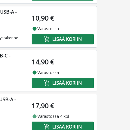
 USB-A -
10,90 €
fiber_manual_record
Varastossa
vyt rakenne
add_shopping_cart
LISÄÄ KORIIN
B-C -
14,90 €
fiber_manual_record
Varastossa
add_shopping_cart
LISÄÄ KORIIN
USB-A -
17,90 €
fiber_manual_record
Varastossa 4 kpl
add_shopping_cart
LISÄÄ KORIIN