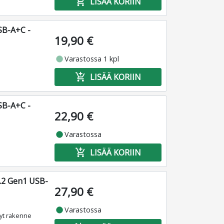
add_shopping_cart
LISÄÄ KORIIN
SB-A+C -
19,90 €
fiber_manual_record
Varastossa 1 kpl
add_shopping_cart
LISÄÄ KORIIN
SB-A+C -
22,90 €
fiber_manual_record
Varastossa
add_shopping_cart
LISÄÄ KORIIN
.2 Gen1 USB-
27,90 €
fiber_manual_record
Varastossa
vyt rakenne