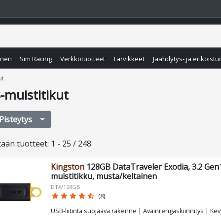
inen
Sim Racing
Verkkotuotteet
Tarvikkeet
Jäähdytys- ja erikoistu
ut
-muistitikut
Pisteytys
tään
tuotteet
:
1 - 25 / 248
Kingston
128GB DataTraveler Exodia, 3.2 Gen
muistitikku, musta/keltainen
DTX/128GB
star
star
star
star
star_half
(8)
USB-liitintä suojaava rakenne | Avainrengaskiinnitys | Ke