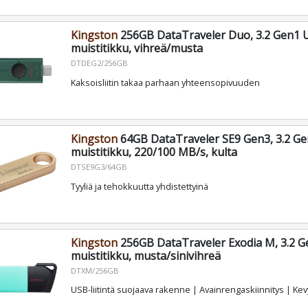
Kingston
256GB DataTraveler Duo, 3.2 Gen1 
muistitikku, vihreä/musta
DTDEG2/256GB
Kaksoisliitin takaa parhaan yhteensopivuuden
Kingston
64GB DataTraveler SE9 Gen3, 3.2 Ge
muistitikku, 220/100 MB/s, kulta
DTSE9G3/64GB
Tyyliä ja tehokkuutta yhdistettyinä
Kingston
256GB DataTraveler Exodia M, 3.2 G
muistitikku, musta/sinivihreä
DTXM/256GB
USB-liitintä suojaava rakenne | Avainrengaskiinnitys | Ke