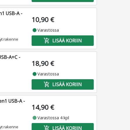
n1 USB-A -
10,90 €
fiber_manual_record
Varastossa
vyt rakenne
add_shopping_cart
LISÄÄ KORIIN
USB-A+C -
18,90 €
fiber_manual_record
Varastossa
add_shopping_cart
LISÄÄ KORIIN
en1 USB-A -
14,90 €
fiber_manual_record
Varastossa 4 kpl
vyt rakenne
add_shopping_cart
LISÄÄ KORIIN