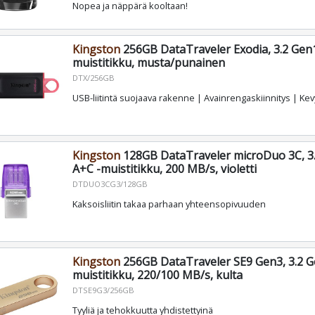
Nopea ja näppärä kooltaan!
Kingston
256GB DataTraveler Exodia, 3.2 Gen
muistitikku, musta/punainen
DTX/256GB
USB-liitintä suojaava rakenne | Avainrengaskiinnitys | Ke
Kingston
128GB DataTraveler microDuo 3C, 3
A+C -muistitikku, 200 MB/s, violetti
DTDUO3CG3/128GB
Kaksoisliitin takaa parhaan yhteensopivuuden
Kingston
256GB DataTraveler SE9 Gen3, 3.2 G
muistitikku, 220/100 MB/s, kulta
DTSE9G3/256GB
Tyyliä ja tehokkuutta yhdistettyinä