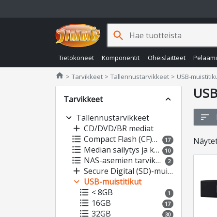
search
Tietokoneet
Komponentit
Oheislaitteet
Pelaam
Jimms.fi
home
Tarvikkeet
Tallennustarvikkeet
USB-muistitik
USB
Tarvikkeet
expand_less
sort
expand_more
Tallennustarvikkeet
add
CD/DVD/BR mediat
format_list_bulleted
Compact Flash (CF)-muistikortit
Näyte
17
format_list_bulleted
Median säilytys ja kuljetus
10
format_list_bulleted
NAS-asemien tarvikkeet
2
add
Secure Digital (SD)-muistikortit
expand_more
USB-muistitikut
format_list_bulleted
< 8GB
1
format_list_bulleted
16GB
17
format_list_bulleted
32GB
30