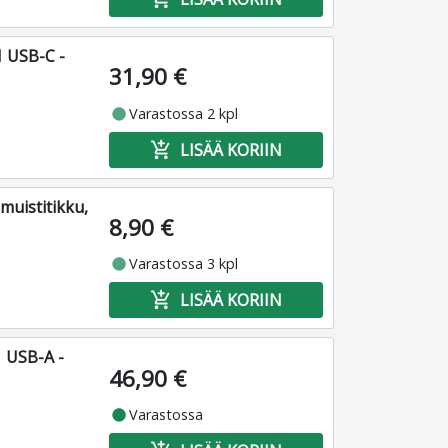
1 USB-C -
31,90 €
fiber_manual_record
Varastossa 2 kpl
add_shopping_cart
LISÄÄ KORIIN
muistitikku,
8,90 €
fiber_manual_record
Varastossa 3 kpl
add_shopping_cart
LISÄÄ KORIIN
 USB-A -
46,90 €
fiber_manual_record
Varastossa