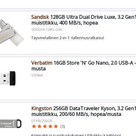
Sandisk
128GB Ultra Dual Drive Luxe, 3.2 Gen
muistitikku, 400 MB/s, hopea
SDDDC4-128G-G46
Täysmetallinen 2-in-1 -tallennusratkaisu!
Verbatim
16GB Store 'N' Go Nano, 2.0 USB-A -
musta
V97464
Kingston
256GB DataTraveler Kyson, 3.2 Gen1
muistitikku, 200/60 MB/s, hopea/musta
DTKN/256GB
star
star
star
star
star
(1)
Kompakti ja suorituskykyinen USB-tikku käyttöösi!