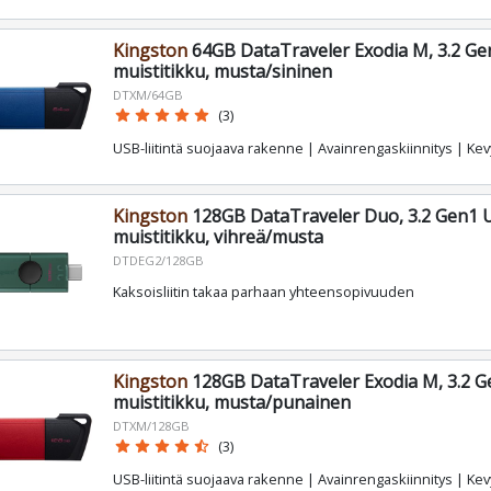
Kingston
64GB DataTraveler Exodia M, 3.2 Ge
muistitikku, musta/sininen
DTXM/64GB
star
star
star
star
star
(3)
USB-liitintä suojaava rakenne | Avainrengaskiinnitys | Ke
Kingston
128GB DataTraveler Duo, 3.2 Gen1 
muistitikku, vihreä/musta
DTDEG2/128GB
Kaksoisliitin takaa parhaan yhteensopivuuden
Kingston
128GB DataTraveler Exodia M, 3.2 G
muistitikku, musta/punainen
DTXM/128GB
star
star
star
star
star_half
(3)
USB-liitintä suojaava rakenne | Avainrengaskiinnitys | Ke