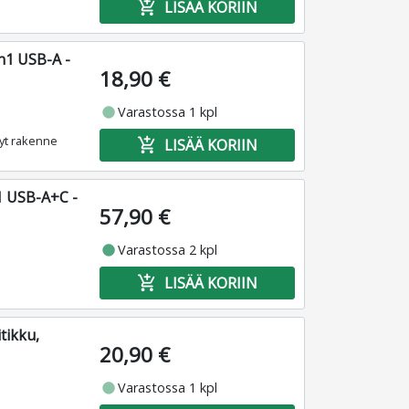
add_shopping_cart
LISÄÄ KORIIN
n1 USB-A -
18,90 €
fiber_manual_record
Varastossa 1 kpl
vyt rakenne
add_shopping_cart
LISÄÄ KORIIN
1 USB-A+C -
57,90 €
fiber_manual_record
Varastossa 2 kpl
add_shopping_cart
LISÄÄ KORIIN
tikku,
20,90 €
fiber_manual_record
Varastossa 1 kpl