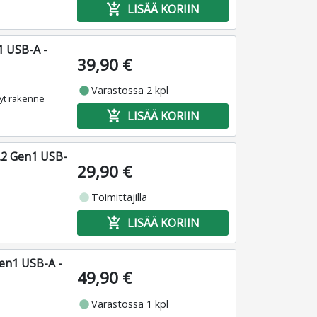
add_shopping_cart
LISÄÄ KORIIN
1 USB-A -
39,90 €
fiber_manual_record
Varastossa 2 kpl
vyt rakenne
add_shopping_cart
LISÄÄ KORIIN
.2 Gen1 USB-
29,90 €
fiber_manual_record
Toimittajilla
add_shopping_cart
LISÄÄ KORIIN
en1 USB-A -
49,90 €
fiber_manual_record
Varastossa 1 kpl