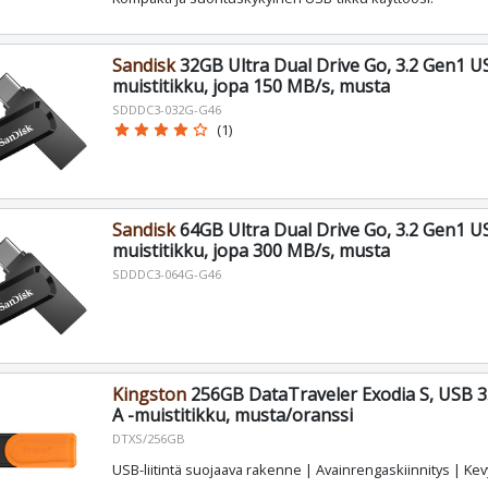
Sandisk
32GB Ultra Dual Drive Go, 3.2 Gen1 U
muistitikku, jopa 150 MB/s, musta
SDDDC3-032G-G46
star
star
star
star
star_border
(1)
Sandisk
64GB Ultra Dual Drive Go, 3.2 Gen1 U
muistitikku, jopa 300 MB/s, musta
SDDDC3-064G-G46
Kingston
256GB DataTraveler Exodia S, USB 3
A -muistitikku, musta/oranssi
DTXS/256GB
USB-liitintä suojaava rakenne | Avainrengaskiinnitys | Ke