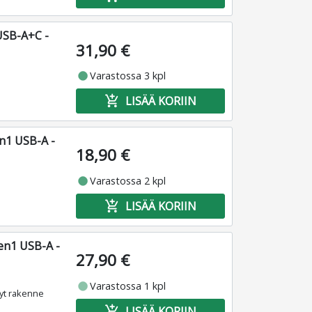
USB-A+C -
31,90 €
fiber_manual_record
Varastossa 3 kpl
add_shopping_cart
LISÄÄ KORIIN
n1 USB-A -
18,90 €
fiber_manual_record
Varastossa 2 kpl
add_shopping_cart
LISÄÄ KORIIN
en1 USB-A -
27,90 €
fiber_manual_record
Varastossa 1 kpl
vyt rakenne
add_shopping_cart
LISÄÄ KORIIN