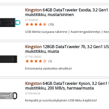
Kingston
64GB DataTraveler Exodia, 3.2 Gen1
muistitikku, musta/sininen
DTX/64GB
star
star
star
star
star_half
(10)
USB-liitintä suojaava rakenne | Avainrengaskiinnitys | Ke
Kingston
128GB DataTraveler 70, 3.2 Gen1 US
muistitikku, musta
DT70/128GB
star
star
star
star
star_border
(1)
Erinomaista vastinetta rahoillesi!
Kingston
64GB DataTraveler Kyson, 3.2 Gen1 
muistitikku, 200 MB/s, harmaa/musta
DTKN/64GB
Kompakti ja suorituskykyinen USB-tikku käyttöösi!