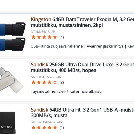
Kingston
64GB DataTraveler Exodia M, 3.2 Ge
muistitikku, musta/sininen, 2kpl
DTXM/64GB-2P
star
star
star
star
star
(1)
USB-liitintä suojaava rakenne | Avainrengaskiinnitys | Ke
Sandisk
256GB Ultra Dual Drive Luxe, 3.2 Gen
muistitikku, 400 MB/s, hopea
SDDDC4-256G-G46
star
star
star
star_half
star_border
(3)
Täysmetallinen 2-in-1 -tallennusratkaisu!
Sandisk
64GB Ultra Fit, 3.2 Gen1 USB-A -muisti
300MB/s, musta
SDCZ430-064G-G46
star
star
star
star
star
(1)