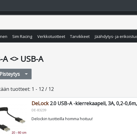
inen
Sim Racing
Verkkotuotteet
Tarvikkeet
Jäähdytys- ja erikoistu
-A <> USB-A
Pisteytys
tään
tuotteet
:
1 - 12 / 12
DeLock
2.0 USB-A -kierrekaapeli, 3A, 0,2-0,6m
DE-83239
Delockin tuotteilla homma hoituu!