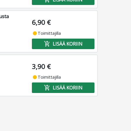
usta
6,90 €
fiber_manual_record
Toimittajilla
add_shopping_cart
LISÄÄ KORIIN
3,90 €
fiber_manual_record
Toimittajilla
add_shopping_cart
LISÄÄ KORIIN