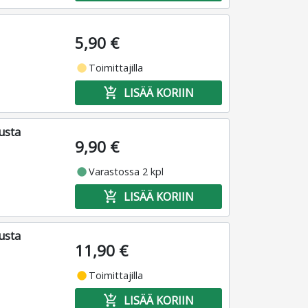
5,90 €
fiber_manual_record
Toimittajilla
add_shopping_cart
LISÄÄ KORIIN
usta
9,90 €
fiber_manual_record
Varastossa 2 kpl
add_shopping_cart
LISÄÄ KORIIN
usta
11,90 €
fiber_manual_record
Toimittajilla
add_shopping_cart
LISÄÄ KORIIN