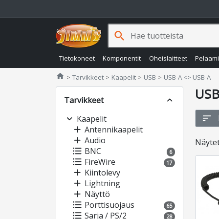
search
Tietokoneet
Komponentit
Oheislaitteet
Pelaam
Jimms.fi
home
Tarvikkeet
Kaapelit
USB
USB-A <> USB-A
USB
Tarvikkeet
expand_less
sort
expand_more
Kaapelit
add
Antennikaapelit
add
Audio
Näyte
format_list_bulleted
BNC
6
format_list_bulleted
FireWire
17
add
Kiintolevy
add
Lightning
add
Näyttö
format_list_bulleted
Porttisuojaus
65
format_list_bulleted
Sarja / PS/2
28