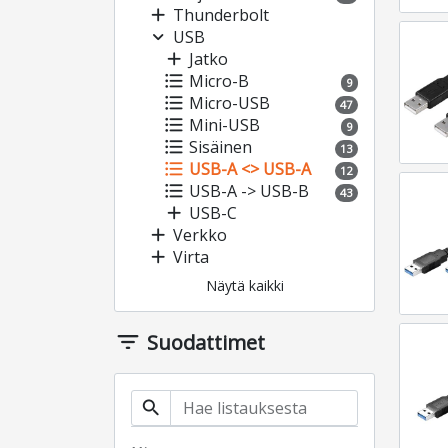
add
Thunderbolt
expand_more
USB
add
Jatko
format_list_bulleted
Micro-B
9
format_list_bulleted
Micro-USB
47
format_list_bulleted
Mini-USB
9
format_list_bulleted
Sisäinen
13
format_list_bulleted
USB-A <> USB-A
12
format_list_bulleted
USB-A -> USB-B
43
add
USB-C
add
Verkko
add
Virta
Näytä kaikki
filter_list
Suodattimet
search