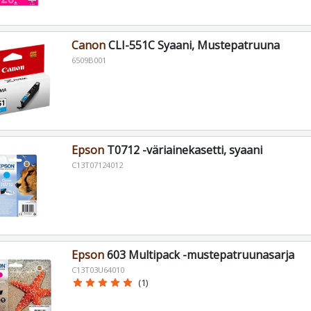
Canon
CLI-551C Syaani, Mustepatruuna
6509B001
Epson
T0712 -väriainekasetti, syaani
C13T07124012
Epson
603 Multipack -mustepatruunasarja
C13T03U64010
star
star
star
star
star
(1)