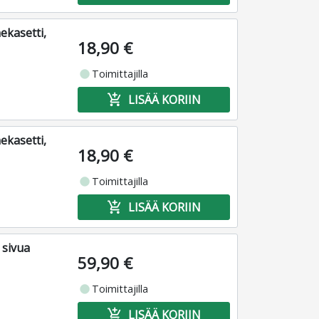
ekasetti,
18,90 €
fiber_manual_record
Toimittajilla
add_shopping_cart
LISÄÄ KORIIN
ekasetti,
18,90 €
fiber_manual_record
Toimittajilla
add_shopping_cart
LISÄÄ KORIIN
 sivua
59,90 €
fiber_manual_record
Toimittajilla
add_shopping_cart
LISÄÄ KORIIN