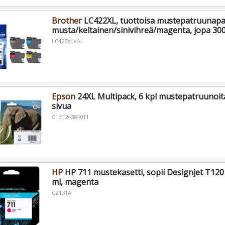
Brother
LC422XL, tuottoisa mustepatruunapa
musta/keltainen/sinivihreä/magenta, jopa 30
LC422XLVAL
Epson
24XL Multipack, 6 kpl mustepatruunoita
sivua
C13T24384011
HP
HP 711 mustekasetti, sopii Designjet T120 
ml, magenta
CZ131A