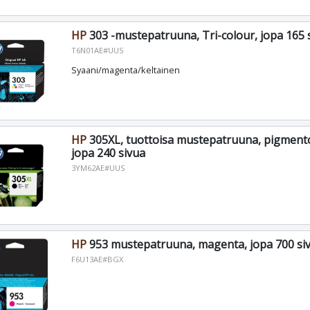
HP
303 -mustepatruuna, Tri-colour, jopa 165 
T6N01AE#UUS
Syaani/magenta/keltainen
HP
305XL, tuottoisa mustepatruuna, pigment
jopa 240 sivua
3YM62AE#UUS
HP
953 mustepatruuna, magenta, jopa 700 si
F6U13AE#BGX