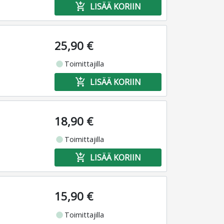
add_shopping_cart
LISÄÄ KORIIN
25,90 €
fiber_manual_record
Toimittajilla
add_shopping_cart
LISÄÄ KORIIN
18,90 €
fiber_manual_record
Toimittajilla
add_shopping_cart
LISÄÄ KORIIN
15,90 €
fiber_manual_record
Toimittajilla