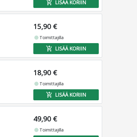
add_shopping_cart
LISÄÄ KORIIN
15,90 €
fiber_manual_record
Toimittajilla
add_shopping_cart
LISÄÄ KORIIN
18,90 €
fiber_manual_record
Toimittajilla
add_shopping_cart
LISÄÄ KORIIN
49,90 €
fiber_manual_record
Toimittajilla