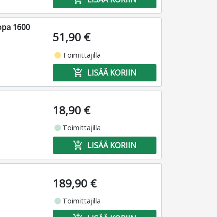
opa 1600
51,90 €
fiber_manual_record
Toimittajilla
add_shopping_cart
LISÄÄ KORIIN
18,90 €
fiber_manual_record
Toimittajilla
add_shopping_cart
LISÄÄ KORIIN
189,90 €
fiber_manual_record
Toimittajilla