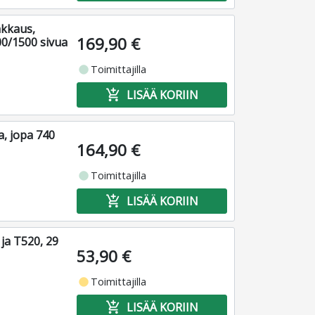
kkaus,
169,90 €
00/1500 sivua
fiber_manual_record
Toimittajilla
add_shopping_cart
LISÄÄ KORIIN
, jopa 740
164,90 €
fiber_manual_record
Toimittajilla
add_shopping_cart
LISÄÄ KORIIN
ja T520, 29
53,90 €
fiber_manual_record
Toimittajilla
add_shopping_cart
LISÄÄ KORIIN