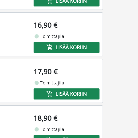
add_shopping_cart
LISÄÄ KORIIN
16,90 €
fiber_manual_record
Toimittajilla
add_shopping_cart
LISÄÄ KORIIN
17,90 €
fiber_manual_record
Toimittajilla
add_shopping_cart
LISÄÄ KORIIN
18,90 €
fiber_manual_record
Toimittajilla