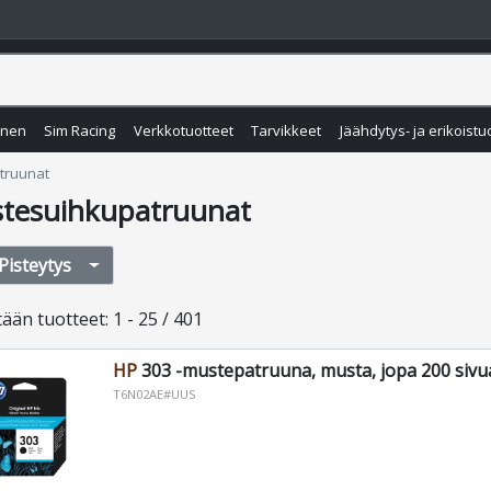
inen
Sim Racing
Verkkotuotteet
Tarvikkeet
Jäähdytys- ja erikoistu
truunat
tesuihkupatruunat
Pisteytys
tään
tuotteet
:
1 - 25 / 401
HP
303 -mustepatruuna, musta, jopa 200 sivu
T6N02AE#UUS