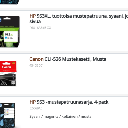
HP
953XL, tuottoisa mustepatruuna, syaani, j
sivua
F6U16AE#BGX
Canon
CLI-526 Mustekasetti, Musta
4540B001
HP
953 -mustepatruunasarja, 4-pack
6ZC69AE
Syaani / magenta / keltainen / musta