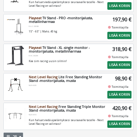
Kun haluat viedä ajoelämyksesi seuraavalle tasolle - Next
LISÄÄ KORIIN
Level Racing on valintasi!
Playseat
TV Stand - PRO -monitorijalusta,
197,90 €
metallinharmaa
R.A.C.00088
fiber_manual_record
Toimittajilla
15" - 65" | Maks. 40 kg
LISÄÄ KORIIN
Playseat
TV Stand - XL -single monitor -
318,90 €
monitorijalusta, metallinharmaa
R.AC.00264
fiber_manual_record
Toimittajilla
Koe sim racing uusin silmin!
LISÄÄ KORIIN
Next Level Racing
Lite Free Standing Monitor
98,90 €
Stand -monitorijalusta, musta
NLR-A020
fiber_manual_record
Toimittajilla
LISÄÄ KORIIN
Next Level Racing
Free Standing Triple Monitor
420,90 €
Stand -monitorijalusta, musta
NLR-A010
fiber_manual_record
Toimittajilla
Kun haluat viedä ajoelämyksesi seuraavalle tasolle - Next
LISÄÄ KORIIN
Level Racing on valintasi!
tag
25