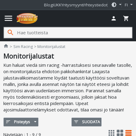
brightness_medium
Blogi
UKK
Yritysmyynti
Yhteystiedot
FI
menu
person
shopping_cart
search
Jimms.fi
home
Sim Racing
Monitorijalustat
Monitorijalustat
Kun haluat viedä sim racing -harrastuksesi seuraavalle tasolle,
on monitorijalusta ehdoton pakkohankinta! Laajasta
jalustavalikoimastamme löydät taatusti käyttöösi soveltuvan
mallin, jonka avulla asennat näytön tai näytöt eteesi ja loihdit
käyttöösi aivan uudenlaisen immersion. Parannat samalla
myös todennäköisesti ergonomiaasi, jolloin jaksat hioa
kierrosaikojasi entistä pidempään. Upeat
ajosimulaattorielämykset odottavat, tilaa omasi jo tänään!
sort
Pisteytys
filter_list
SUODATA
apps
grid_view
table_rows
Näytetään
:
1 - 9 / 9