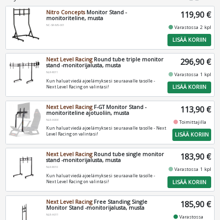
Nitro Concepts
Monitor Stand -
119,90 €
monitoriteline, musta
NC-SR-MS-001
fiber_manual_record
Varastossa 2 kpl
LISÄÄ KORIIN
Next Level Racing
Round tube triple monitor
296,90 €
stand -monitorijalusta, musta
NLR-R011
fiber_manual_record
Varastossa 1 kpl
Kun haluat viedä ajoelämyksesi seuraavalle tasolle -
LISÄÄ KORIIN
Next Level Racing on valintasi!
Next Level Racing
F-GT Monitor Stand -
113,90 €
monitoriteline ajotuoliin, musta
NLR-A006
fiber_manual_record
Toimittajilla
Kun haluat viedä ajoelämyksesi seuraavalle tasolle - Next
LISÄÄ KORIIN
Level Racing on valintasi!
Next Level Racing
Round tube single monitor
183,90 €
stand -monitorijalusta, musta
NLR-R010
fiber_manual_record
Varastossa 1 kpl
Kun haluat viedä ajoelämyksesi seuraavalle tasolle -
LISÄÄ KORIIN
Next Level Racing on valintasi!
Next Level Racing
Free Standing Single
185,90 €
Monitor Stand -monitorijalusta, musta
NLR-A011
fiber_manual_record
Varastossa