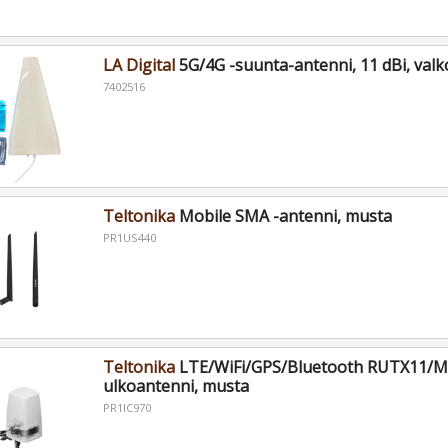
LA Digital
5G/4G -suunta-antenni, 11 dBi, valk
7402516
Teltonika
Mobile SMA -antenni, musta
PR1US440
Teltonika
LTE/WiFi/GPS/Bluetooth RUTX11/M1
ulkoantenni, musta
PR1IC970