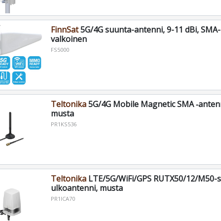
FinnSat
5G/4G suunta-antenni, 9-11 dBi, SMA-
valkoinen
FS5000
Teltonika
5G/4G Mobile Magnetic SMA ‑antenni
musta
PR1KS536
Teltonika
LTE/5G/WiFi/GPS RUTX50/12/M50-sa
ulkoantenni, musta
PR1ICA70