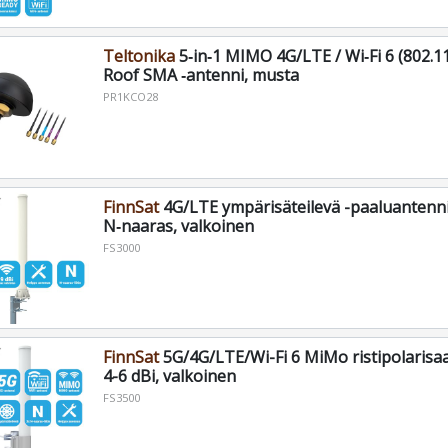
Teltonika
5‑in‑1 MIMO 4G/LTE / Wi‑Fi 6 (802.1
Roof SMA ‑antenni, musta
PR1KCO28
FinnSat
4G/LTE ympärisäteilevä -paaluantenni,
N‑naaras, valkoinen
FS3000
FinnSat
5G/4G/LTE/Wi-Fi 6 MiMo ristipolarisaa
4-6 dBi, valkoinen
FS3500