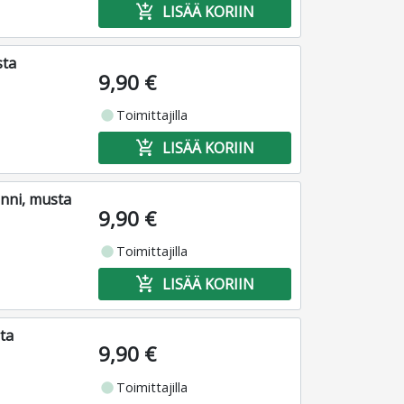
add_shopping_cart
LISÄÄ KORIIN
sta
9,90 €
fiber_manual_record
Toimittajilla
add_shopping_cart
LISÄÄ KORIIN
nni, musta
9,90 €
fiber_manual_record
Toimittajilla
add_shopping_cart
LISÄÄ KORIIN
ta
9,90 €
fiber_manual_record
Toimittajilla