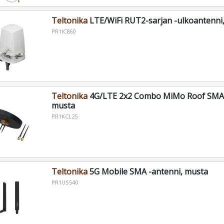
Teltonika
LTE/WiFi RUT2-sarjan -ulkoantenni
PR1IC860
Teltonika
4G/LTE 2x2 Combo MiMo Roof SMA 
musta
PR1KCL25
Teltonika
5G Mobile SMA -antenni, musta
PR1US540