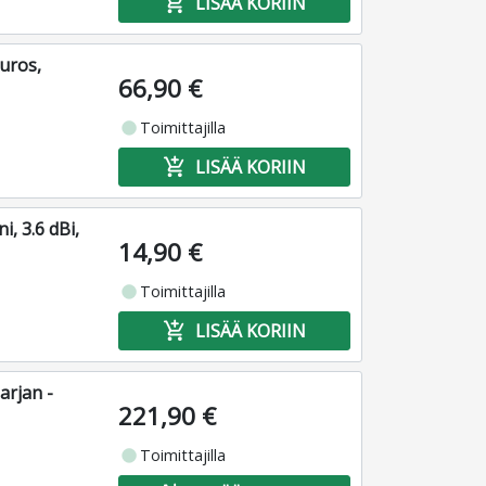
add_shopping_cart
LISÄÄ KORIIN
uros,
66,90 €
fiber_manual_record
Toimittajilla
add_shopping_cart
LISÄÄ KORIIN
, 3.6 dBi,
14,90 €
fiber_manual_record
Toimittajilla
add_shopping_cart
LISÄÄ KORIIN
rjan -
221,90 €
fiber_manual_record
Toimittajilla