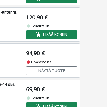
‑antenni,
120,90 €
fiber_manual_record
Toimittajilla
add_shopping_cart
LISÄÄ KORIIN
94,90 €
fiber_manual_record
Ei varastossa
NÄYTÄ TUOTE
-14 dBi,
69,90 €
fiber_manual_record
Toimittajilla
add_shopping_cart
LISÄÄ KORIIN