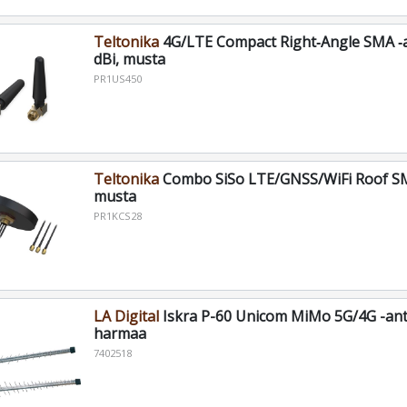
Teltonika
4G/LTE Compact Right‑Angle SMA ‑a
dBi, musta
PR1US450
Teltonika
Combo SiSo LTE/GNSS/WiFi Roof SM
musta
PR1KCS28
LA Digital
Iskra P-60 Unicom MiMo 5G/4G -ant
harmaa
7402518