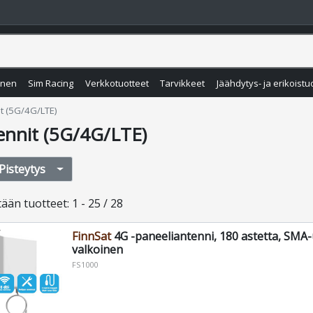
inen
Sim Racing
Verkkotuotteet
Tarvikkeet
Jäähdytys- ja erikoistu
t (5G/4G/LTE)
ennit (5G/4G/LTE)
Pisteytys
tään
tuotteet
:
1 - 25 / 28
FinnSat
4G -paneeliantenni, 180 astetta, SMA-u
valkoinen
FS1000