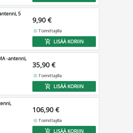
ntenni, 5
9,90 €
fiber_manual_record
Toimittajilla
add_shopping_cart
LISÄÄ KORIIN
A -antenni,
35,90 €
fiber_manual_record
Toimittajilla
add_shopping_cart
LISÄÄ KORIIN
enni,
106,90 €
fiber_manual_record
Toimittajilla
add_shopping_cart
LISÄÄ KORIIN