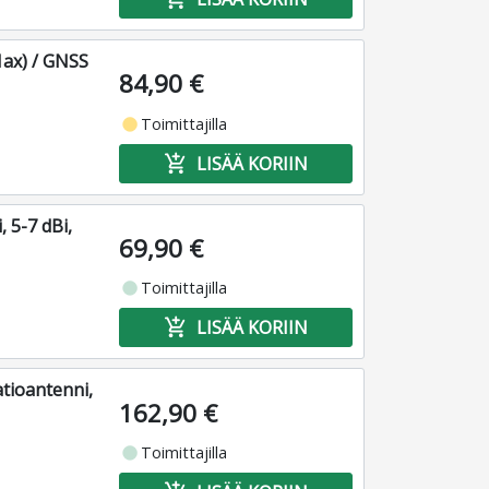
1ax) / GNSS
84,90 €
fiber_manual_record
Toimittajilla
add_shopping_cart
LISÄÄ KORIIN
 5-7 dBi,
69,90 €
fiber_manual_record
Toimittajilla
add_shopping_cart
LISÄÄ KORIIN
tioantenni,
162,90 €
fiber_manual_record
Toimittajilla