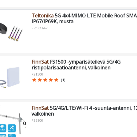
Teltonika
5G 4x4 MIMO LTE Mobile Roof SMA 
IP67/IP69K, musta
PR1KC647
FinnSat
FS1500 -ympärisäteilevä 5G/4G
ristipolarisaatioantenni, valkoinen
FS1500
star
star
star
star
star
(1)
FinnSat
5G/4G/LTE/Wi-Fi 4 -suunta-antenni, 12
valkoinen
FS5800