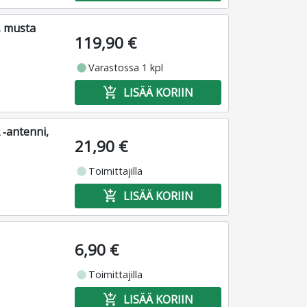
, musta
119,90 €
fiber_manual_record
Varastossa 1 kpl
add_shopping_cart
LISÄÄ KORIIN
‑antenni,
21,90 €
fiber_manual_record
Toimittajilla
add_shopping_cart
LISÄÄ KORIIN
6,90 €
fiber_manual_record
Toimittajilla
add_shopping_cart
LISÄÄ KORIIN