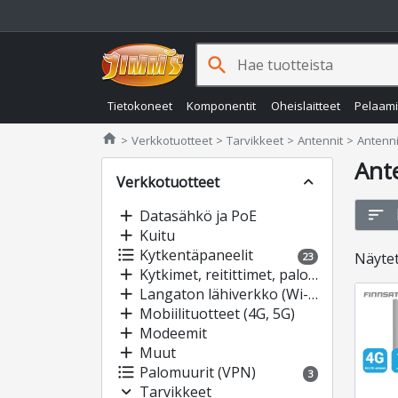
search
Tietokoneet
Komponentit
Oheislaitteet
Pelaam
Jimms.fi
home
Verkkotuotteet
Tarvikkeet
Antennit
Antenni
Ant
Verkkotuotteet
expand_less
sort
add
Datasähkö ja PoE
add
Kuitu
format_list_bulleted
Kytkentäpaneelit
Näyte
23
add
Kytkimet, reitittimet, palomuurit
add
Langaton lähiverkko (Wi-Fi)
add
Mobiilituotteet (4G, 5G)
add
Modeemit
add
Muut
format_list_bulleted
Palomuurit (VPN)
3
expand_more
Tarvikkeet