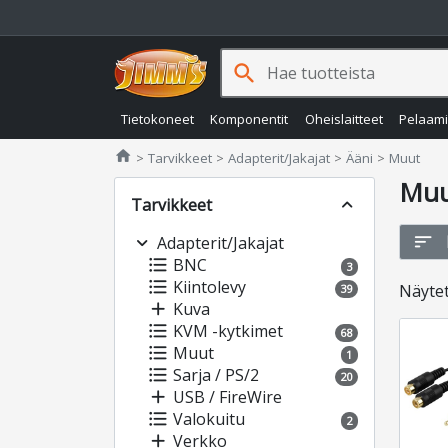
search
Tietokoneet
Komponentit
Oheislaitteet
Pelaam
Jimms.fi
home
Tarvikkeet
Adapterit/Jakajat
Ääni
Muut
Mu
Tarvikkeet
expand_less
sort
expand_more
Adapterit/Jakajat
format_list_bulleted
BNC
3
format_list_bulleted
Kiintolevy
Näyte
39
add
Kuva
format_list_bulleted
KVM -kytkimet
68
format_list_bulleted
Muut
1
format_list_bulleted
Sarja / PS/2
20
add
USB / FireWire
format_list_bulleted
Valokuitu
2
add
Verkko