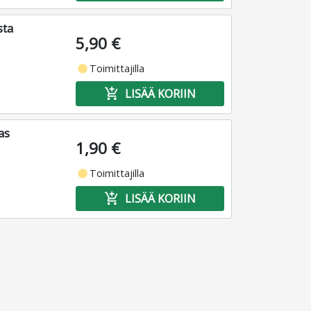
sta
5,90 €
fiber_manual_record
Toimittajilla
add_shopping_cart
LISÄÄ KORIIN
as
1,90 €
fiber_manual_record
Toimittajilla
add_shopping_cart
LISÄÄ KORIIN