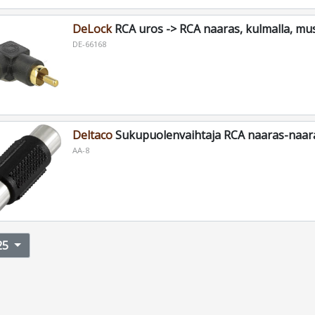
DeLock
RCA uros -> RCA naaras, kulmalla, mu
DE-66168
Deltaco
Sukupuolenvaihtaja RCA naaras-naar
AA-8
25