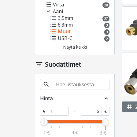
format_list_bulleted
Virta
28
expand_more
Ääni
format_list_bulleted
3,5mm
27
format_list_bulleted
6.3mm
3
format_list_bulleted
Muut
3
format_list_bulleted
USB-C
2
Näytä kaikki
filter_list
Suodattimet
search
Hinta
expand_less
tag
-
€
€
4 €
1 €
6 €