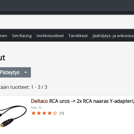
inen
Sim Racing
Verkkotuotteet
Tarvikkeet
Jäähdytys- ja erikoistu
ut
Pisteytys
tään
tuotteet
:
1 - 3 / 3
Deltaco
RCA uros -> 2x RCA naaras Y-adapteri
MM-20
star
star
star
star
star_border
(1)