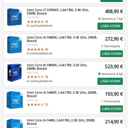
Intel
Core i7-14700KF, LGA1700, 3.40 GHz,
408,90 €
33MB, Boxed
BX8071514700KF
fiber_manual_record
Varastossa 1 kpl
star
star
star
star
star_half
(3)
LISÄÄ KORIIN
Ei sisällä jäähdytintä
Intel
Core i5-14600K, LGA1700, 3.50 GHz, 24MB,
272,90 €
Boxed
BX8071514600K
fiber_manual_record
Toimittajilla
star
star
star
star
star
(8)
LISÄÄ KORIIN
Ei sisällä jäähdytintä
Intel
Core i9-14900K, LGA1700, 3.20 GHz,
523,90 €
36MB, Boxed
BX8071514900K
fiber_manual_record
Varastossa 4 kpl
star
star
star
star_border
star_border
(4)
LISÄÄ KORIIN
Ei sisällä jäähdytintä
Intel
Core i5-14400F, LGA1700, 2.50 GHz, 20MB,
193,90 €
Boxed
BX8071514400F
fiber_manual_record
Toimittajilla
star
star
star
star_half
star_border
(2)
LISÄÄ KORIIN
Intel
Core i5-14400, LGA1700, 2.50 GHz, 20MB,
214,90 €
Boxed
BX8071514400