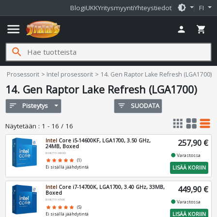
brightness_medium
Blogi
UKK
Yritysmyynti
Yhteystiedot
FI
menu
person
shopping_cart
search
Prosessorit
Intel prosessorit
14. Gen Raptor Lake Refresh (LGA1700)
14. Gen Raptor Lake Refresh (LGA1700)
sort
Pisteytys
filter_list
SUODATA
apps
grid_view
table_rows
Näytetään
:
1 - 16 / 16
Intel
Core i5-14600KF, LGA1700, 3.50 GHz,
257,90 €
24MB, Boxed
BX8071514600KF
fiber_manual_record
Varastossa
star
star
star
star
star
(1)
LISÄÄ KORIIN
Ei sisällä jäähdytintä
Intel
Core i7-14700K, LGA1700, 3.40 GHz, 33MB,
449,90 €
Boxed
BX8071514700K
fiber_manual_record
Varastossa
star
star
star
star
star
(5)
LISÄÄ KORIIN
Ei sisällä jäähdytintä