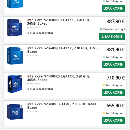
fiber_manual_record
Toimittajilla
LISÄÄ KORIIN
Intel
Core i9-14900KF, LGA1700, 3.20 GHz,
487,90 €
36MB, Boxed
BX8071514900KF
fiber_manual_record
Varastossa 1 kpl
Ei sisällä jäähdytintä
LISÄÄ KORIIN
Intel
Core i7-14700F, LGA1700, 2.10 GHz, 33MB,
381,90 €
Boxed
BX8071514700F
fiber_manual_record
Toimittajilla
LISÄÄ KORIIN
Intel
Core i9-14900KS, LGA1700, 3.20 GHz,
710,90 €
36MB, Boxed
BX8071514900KS
fiber_manual_record
Toimittajilla
Ei sisällä jäähdytintä
LISÄÄ KORIIN
Intel
Core i9-14900, LGA1700, 2.00 GHz, 36MB,
655,90 €
Boxed
BX8071514900
fiber_manual_record
Toimittajilla
LISÄÄ KORIIN