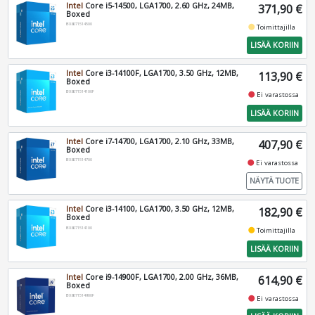
Intel
Core i5-14500, LGA1700, 2.60 GHz, 24MB,
371,90 €
Boxed
BX8071514500
fiber_manual_record
Toimittajilla
LISÄÄ KORIIN
Intel
Core i3-14100F, LGA1700, 3.50 GHz, 12MB,
113,90 €
Boxed
BX8071514100F
fiber_manual_record
Ei varastossa
LISÄÄ KORIIN
Intel
Core i7-14700, LGA1700, 2.10 GHz, 33MB,
407,90 €
Boxed
BX8071514700
fiber_manual_record
Ei varastossa
NÄYTÄ TUOTE
Intel
Core i3-14100, LGA1700, 3.50 GHz, 12MB,
182,90 €
Boxed
BX8071514100
fiber_manual_record
Toimittajilla
LISÄÄ KORIIN
Intel
Core i9-14900F, LGA1700, 2.00 GHz, 36MB,
614,90 €
Boxed
BX8071514900F
fiber_manual_record
Ei varastossa