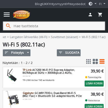
brightness_medium
Blogi
UKK
Yritysmyynti
Yhteystiedot
FI
menu
person
shopping_cart
search
tteet
Langaton lähiverkko (Wi-Fi)
Sovittimet (sisäiset)
Wi-Fi 5 (802.11ac)
Wi-Fi 5 (802.11ac)
sort
Pisteytys
filter_list
SUODATA
apps
grid_view
table_rows
Näytetään
:
1 - 2 / 2
TP-Link
AC1200 Wi-Fi PCI Express Adapter,
39,90 €
867Mbps at 5GHz + 300Mbps at 2.4GHz,
ARCHER-T4E
fiber_manual_record
Toimittajilla
TP-LINK Archer T4E verkkokortti
LISÄÄ KORIIN
Gigabyte
GC-WB1733D-I, Dual-Band Wi-Fi 5
38,90 €
(802.11ac) + Bluetooth 5.0 -adapterikortti, PCIe
GC-WB1733D-I
fiber_manual_record
Varastossa
LISÄÄ KORIIN