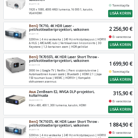
9H.JGT77.13E
fiber_manual_record
Toimittajilla
1920 x 1080, 4000 ANSI lumenia, 16 000:1, kaiutin,
LISÄÄ KORIIN
VGA/HDMI
BenQ
TK710, 4K HDR Laser -
2 256,90 €
peli/kotiteatteriprojektori, valkoinen
9H.JSJ77.17E
fiber_manual_record
Ei varastossa
3200lm | 4 ms vasteaika | 240 Hz virkistystaajuus | HDR10
& HLG | ARC/eARC-tuki | Vertikaalinen linssinsiirto | 3D
LISÄÄ KORIIN
Keystone | 1,3-kertainen zoom | HDR-pelitilat
BenQ
TK705STi, 4K HDR Laser Short Throw -
peli/kotiteatteriprojektori, valkoinen
1 699,90 €
9H.R0D77.57E
3000 lm | Google TV | Netflix | Pieni sisääntulo-viive |
fiber_manual_record
Toimittajilla
Automaattinen kuvan säätö | Bluetooth | HDMI 2.1 | Jopa
150 tuuman kuva | MEMC | HDR10+ | Kompakti
LISÄÄ KORIIN
olohuoneen asennus
Asus
ZenBeam E2, WVGA DLP-projektori,
315,90 €
kulta/musta
90LJ00H3-B01170
fiber_manual_record
Ei varastossa
854 x 480, 400:1, 300 lumenia, kaiutin, HDMI
LISÄÄ KORIIN
BenQ
TK710STi, 4K HDR Laser Short Throw -
1 884,90 €
peli/kotiteatteriprojektori, valkoinen
9H.JSK77.17E
fiber_manual_record
Ei varastossa
3200lm | 4 ms vasteaika | 240 Hz virkistystaajuus | HDR10