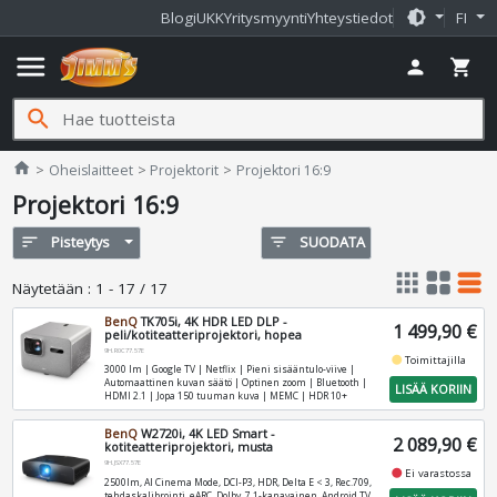
brightness_medium
Blogi
UKK
Yritysmyynti
Yhteystiedot
FI
menu
person
shopping_cart
search
Jimms.fi
home
Oheislaitteet
Projektorit
Projektori 16:9
Projektori 16:9
sort
Pisteytys
filter_list
SUODATA
apps
grid_view
table_rows
Näytetään
:
1 - 17 / 17
BenQ
TK705i, 4K HDR LED DLP -
1 499,90 €
peli/kotiteatteriprojektori, hopea
9H.R0C77.57E
fiber_manual_record
Toimittajilla
3000 lm | Google TV | Netflix | Pieni sisääntulo-viive |
Automaattinen kuvan säätö | Optinen zoom | Bluetooth |
LISÄÄ KORIIN
HDMI 2.1 | Jopa 150 tuuman kuva | MEMC | HDR 10+
BenQ
W2720i, 4K LED Smart -
2 089,90 €
kotiteatteriprojektori, musta
9H.JSX77.57E
fiber_manual_record
Ei varastossa
2500lm, AI Cinema Mode, DCI-P3, HDR, Delta E < 3, Rec.709,
tehdaskalibrointi, eARC, Dolby, 7.1-kanavainen, Android TV,