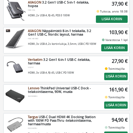
AXAGON
3.2 Gen1 USB-C 5-in-1 -telakka,
37,90 €
hopea
HMC-5HL
fiber_manual_record
Tulossa, arvio 18.08
HDMI, 2x USB-A, RJ-45, PD3.0 100W
LISÄÄ KORIIN
AXAGON
Näppäimistö 8-in-1 telakalla, 3.2
103,90 €
Gen1 USB-C, Nordic layout, harmaa
HMC-KB-NRD
fiber_manual_record
Varastossa 1 kpl
HDMI, 3x USB-A, 2x kortinlukija, 3,5mm, USB-C PD 100W
LISÄÄ KORIIN
Verbatim
3.2 Gen1 6-in-1 USB-C -telakka,
27,90 €
harmaa
V32157
fiber_manual_record
Toimittajilla
HDMI, 3x USB-A, RJ-45, USB-C PD 100W
LISÄÄ KORIIN
Lenovo
ThinkPad Universal USB-C Dock -
161,90 €
telakointiasema, 90W, musta
40AY0090EU
fiber_manual_record
Toimittajilla
LISÄÄ KORIIN
Targus
USB-C Dual HDMI 4K Docking Station
94,90 €
with 100W PD Pass-Thru -telakointiasema,
harmaa/musta
fiber_manual_record
Toimittajilla
DOCK423EU