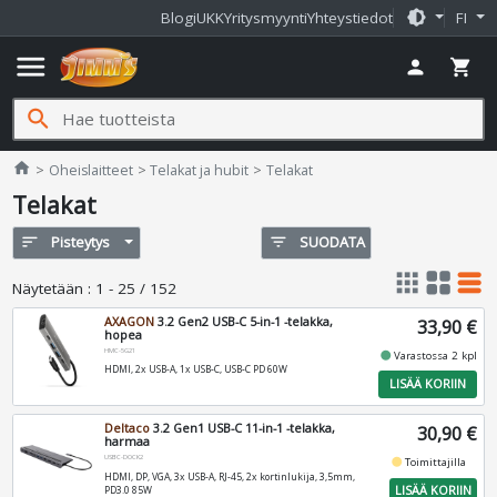
brightness_medium
Blogi
UKK
Yritysmyynti
Yhteystiedot
FI
menu
person
shopping_cart
search
Jimms.fi
home
Oheislaitteet
Telakat ja hubit
Telakat
Telakat
sort
Pisteytys
filter_list
SUODATA
apps
grid_view
table_rows
Näytetään
:
1 - 25 / 152
AXAGON
3.2 Gen2 USB-C 5-in-1 -telakka,
33,90 €
hopea
HMC-5G21
fiber_manual_record
Varastossa 2 kpl
HDMI, 2x USB-A, 1x USB-C, USB-C PD 60W
LISÄÄ KORIIN
Deltaco
3.2 Gen1 USB-C 11-in-1 -telakka,
30,90 €
harmaa
USBC-DOCK2
fiber_manual_record
Toimittajilla
HDMI, DP, VGA, 3x USB-A, RJ-45, 2x kortinlukija, 3,5mm,
LISÄÄ KORIIN
PD3.0 85W