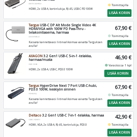
DKT31CSDHPD3
fiber_manual_record
Toimittajilla
HDMI, 2x USB-A, kortinlukija, RJ-45, USB-C PD 100W
LISÄÄ KORIIN
Targus
USB-C DP Alt Mode Single Video 4K
67,90 €
HDMI/VGA with 100W PD Pass-Thru -
telakointiasema, harmaa
fiber_manual_record
Toimittajilla
DOCK419EUZ
Kasvata kannettavasi liitinvalikoimaa vaivatta Targuksen
LISÄÄ KORIIN
avulla!
AXAGON
3.2 Gen1 USB-C 5-in-1 -telakka,
46,90 €
harmaa/musta
HMC-5H8K
fiber_manual_record
Varastossa 1 kpl
HDMI, 2x USB-A, USB-C, PD3.0 100W
LISÄÄ KORIIN
Targus
HyperDrive Next 7 Port USB-C-hubi,
67,90 €
PD3.0 100W, keskiyön sininen
HD4003GL
fiber_manual_record
Toimittajilla
Kasvata kannettavasi liitinvalikoimaa vaivatta Targuksen
LISÄÄ KORIIN
avulla!
Deltaco
3.2 Gen1 USB-C 7-in-1 -telakka, harmaa
42,90 €
USBC-HDMI18
fiber_manual_record
Toimittajilla
HDMI, VGA, 2x USB-A, RJ-45, kortinlukija, PD3.0
LISÄÄ KORIIN