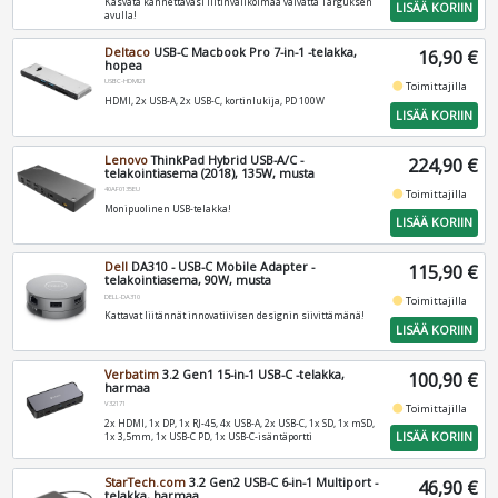
Kasvata kannettavasi liitinvalikoimaa vaivatta Targuksen
LISÄÄ KORIIN
avulla!
Deltaco
USB-C Macbook Pro 7-in-1 -telakka,
16,90 €
hopea
USBC-HDMI21
fiber_manual_record
Toimittajilla
HDMI, 2x USB-A, 2x USB-C, kortinlukija, PD 100W
LISÄÄ KORIIN
Lenovo
ThinkPad Hybrid USB-A/C -
224,90 €
telakointiasema (2018), 135W, musta
40AF0135EU
fiber_manual_record
Toimittajilla
Monipuolinen USB-telakka!
LISÄÄ KORIIN
Dell
DA310 - USB-C Mobile Adapter -
115,90 €
telakointiasema, 90W, musta
DELL-DA310
fiber_manual_record
Toimittajilla
Kattavat liitännät innovatiivisen designin siivittämänä!
LISÄÄ KORIIN
Verbatim
3.2 Gen1 15-in-1 USB-C -telakka,
100,90 €
harmaa
V32171
fiber_manual_record
Toimittajilla
2x HDMI, 1x DP, 1x RJ-45, 4x USB-A, 2x USB-C, 1x SD, 1x mSD,
LISÄÄ KORIIN
1x 3,5mm, 1x USB-C PD, 1x USB-C-isäntäportti
StarTech.com
3.2 Gen2 USB-C 6-in-1 Multiport -
46,90 €
telakka, harmaa