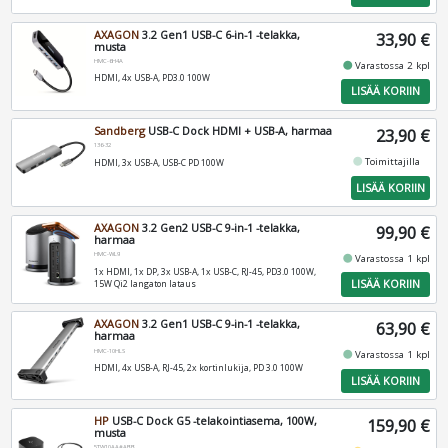
AXAGON
3.2 Gen1 USB-C 6-in-1 -telakka,
33,90 €
musta
HMC-6H4A
fiber_manual_record
Varastossa 2 kpl
HDMI, 4x USB-A, PD3.0 100W
LISÄÄ KORIIN
Sandberg
USB-C Dock HDMI + USB-A, harmaa
23,90 €
136-32
fiber_manual_record
Toimittajilla
HDMI, 3x USB-A, USB-C PD 100W
LISÄÄ KORIIN
AXAGON
3.2 Gen2 USB-C 9-in-1 -telakka,
99,90 €
harmaa
HMC-WL9
fiber_manual_record
Varastossa 1 kpl
1x HDMI, 1x DP, 3x USB-A, 1x USB-C, RJ-45, PD3.0 100W,
LISÄÄ KORIIN
15W Qi2 langaton lataus
AXAGON
3.2 Gen1 USB-C 9-in-1 -telakka,
63,90 €
harmaa
HMC-10HLS
fiber_manual_record
Varastossa 1 kpl
HDMI, 4x USB-A, RJ-45, 2x kortinlukija, PD 3.0 100W
LISÄÄ KORIIN
HP
USB-C Dock G5 -telakointiasema, 100W,
159,90 €
musta
5TW10AA#ABB