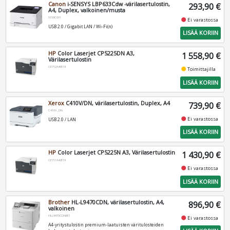
Canon
i-SENSYS LBP633Cdw -värilasertulostin,
293,90 €
A4, Duplex, valkoinen/musta
5159C001
fiber_manual_record
Ei varastossa
USB 2.0 / Gigabit LAN / Wi-Fi(n)
LISÄÄ KORIIN
HP
Color Laserjet CP5225DN A3,
1 558,90 €
Värilasertulostin
CE712A#B19
fiber_manual_record
Toimittajilla
LISÄÄ KORIIN
Xerox
C410V/DN, värilasertulostin, Duplex, A4
739,90 €
C410V_DN
fiber_manual_record
Ei varastossa
USB 2.0 / LAN
LISÄÄ KORIIN
HP
Color Laserjet CP5225N A3, Värilasertulostin
1 430,90 €
CE711A#B19
fiber_manual_record
Ei varastossa
LISÄÄ KORIIN
Brother
HL-L9470CDN, värilasertulostin, A4,
896,90 €
valkoinen
HLL9470CDNRE1
fiber_manual_record
Ei varastossa
A4-yritystulostin premium-laatuisten väritulosteiden