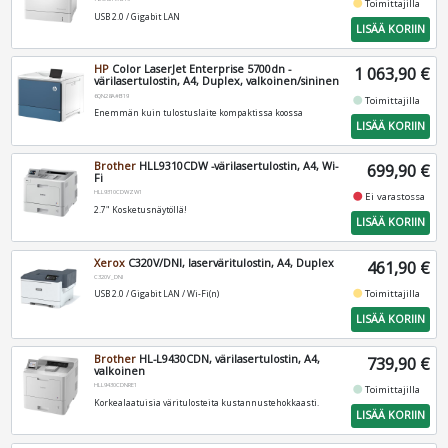
fiber_manual_record
Toimittajilla
USB 2.0 / Gigabit LAN
LISÄÄ KORIIN
HP
Color LaserJet Enterprise 5700dn -
1 063,90 €
värilasertulostin, A4, Duplex, valkoinen/sininen
6QN28A#B19
fiber_manual_record
Toimittajilla
Enemmän kuin tulostuslaite kompaktissa koossa
LISÄÄ KORIIN
Brother
HLL9310CDW -värilasertulostin, A4, Wi-
699,90 €
Fi
HLL9310CDWZW1
fiber_manual_record
Ei varastossa
2.7" Kosketusnäytöllä!
LISÄÄ KORIIN
Xerox
C320V/DNI, laserväritulostin, A4, Duplex
461,90 €
C320V_DNI
fiber_manual_record
Toimittajilla
USB 2.0 / Gigabit LAN / Wi-Fi(n)
LISÄÄ KORIIN
Brother
HL-L9430CDN, värilasertulostin, A4,
739,90 €
valkoinen
HLL9430CDNRE1
fiber_manual_record
Toimittajilla
Korkealaatuisia väritulosteita kustannustehokkaasti.
LISÄÄ KORIIN