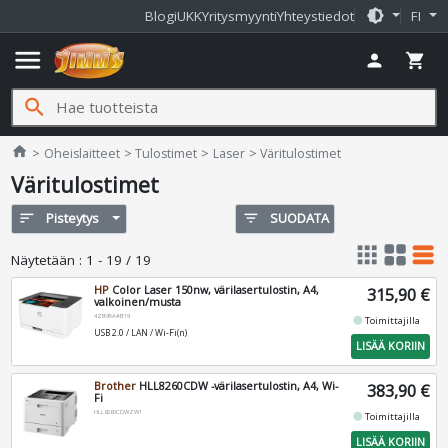
brightness_medium
Blogi
UKK
Yritysmyynti
Yhteystiedot
FI
menu
person
shopping_cart
search
Jimms.fi
home
Oheislaitteet
Tulostimet
Laser
Väritulostimet
Väritulostimet
sort
Pisteytys
filter_list
SUODATA
apps
grid_view
table_rows
Näytetään
:
1 - 19 / 19
HP
Color Laser 150nw, värilasertulostin, A4,
315,90 €
valkoinen/musta
4ZB95A#B19
fiber_manual_record
Toimittajilla
USB 2.0 / LAN / Wi-Fi(n)
LISÄÄ KORIIN
Brother
HLL8260CDW -värilasertulostin, A4, Wi-
383,90 €
Fi
HLL8260CDWZW1
fiber_manual_record
Toimittajilla
LISÄÄ KORIIN