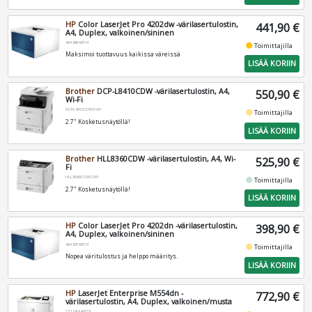
HP
Color LaserJet Pro 4202dw -värilasertulostin,
441,90 €
A4, Duplex, valkoinen/sininen
4RA88F#B19
fiber_manual_record
Toimittajilla
Maksimoi tuottavuus kaikissa väreissä
LISÄÄ KORIIN
Brother
DCP-L8410CDW -värilasertulostin, A4,
550,90 €
Wi-Fi
DCPL8410CDWZW1
fiber_manual_record
Toimittajilla
2.7" Kosketusnäytöllä!
LISÄÄ KORIIN
Brother
HLL8360CDW -värilasertulostin, A4, Wi-
525,90 €
Fi
HLL8360CDWZW1
fiber_manual_record
Toimittajilla
2.7" Kosketusnäytöllä!
LISÄÄ KORIIN
HP
Color LaserJet Pro 4202dn -värilasertulostin,
398,90 €
A4, Duplex, valkoinen/sininen
4RA87F#B19
fiber_manual_record
Toimittajilla
Nopea väritulostus ja helppo määritys.
LISÄÄ KORIIN
HP
LaserJet Enterprise M554dn -
772,90 €
värilasertulostin, A4, Duplex, valkoinen/musta
7ZU81A#B19