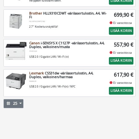
LISÄÄ KORIIN
helppoon tulostamiseen.
Brother
HLL9310CDWT -värilasertulostin, A4, Wi-
699,90 €
Fi
HLL9310CDWTZW2
fiber_manual_record
Ei varastossa
2.7" Kosketusnäytöllä!
LISÄÄ KORIIN
Canon
i-SENSYS X C1127P -värilasertulostin, A4,
557,90 €
Duplex, valkoinen/musta
3103C024
fiber_manual_record
Ei varastossa
USB 2.0 / Gigabit LAN / Wi-Fi (n)
LISÄÄ KORIIN
Lexmark
CS531dw -värilasertulostin, A4,
617,90 €
Duplex, valkoinen/harmaa
50M0030
fiber_manual_record
Ei varastossa
USB 2.0 / Gigabit LAN / Wi-Fi(n) / NFC
LISÄÄ KORIIN
tag
25