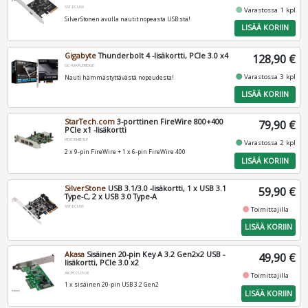
SST-ECU06
fiber_manual_record
Varastossa 1 kpl
SilverStonen avulla nautit nopeasta USB:stä!
LISÄÄ KORIIN
Gigabyte
Thunderbolt 4 -lisäkortti, PCIe 3.0 x4
128,90 €
GC-MAPLERIDGE
fiber_manual_record
Varastossa 3 kpl
Nauti hämmästyttävästä nopeudesta!
LISÄÄ KORIIN
StarTech.com
3-porttinen FireWire 800+400
79,90 €
PCIe x1 -lisäkortti
PEX1394B3LP
fiber_manual_record
Varastossa 2 kpl
2 x 9-pin FireWire + 1 x 6-pin FireWire 400
LISÄÄ KORIIN
SilverStone
USB 3.1/3.0 -lisäkortti, 1 x USB 3.1
59,90 €
Type-C, 2 x USB 3.0 Type-A
SST-ECU05
fiber_manual_record
Toimittajilla
LISÄÄ KORIIN
Akasa
Sisäinen 20-pin Key A 3.2 Gen2x2 USB -
49,90 €
lisäkortti, PCIe 3.0 x2
AK-PCCU3-08
fiber_manual_record
Toimittajilla
1 x sisäinen 20-pin USB 3.2 Gen2
LISÄÄ KORIIN