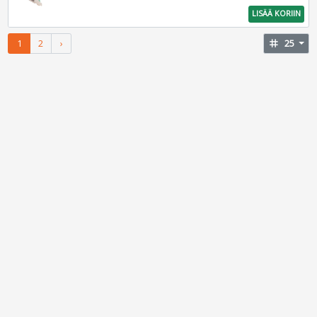
LISÄÄ KORIIN
1
2
›
tag
25