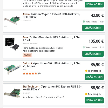
20Gb/s tiedonsiirtonopeus | Jopa 15 W virransyöttö liitetyille
laitteille | UASP-tuki nopeille SSD- ja NVMe-asemille |
LISÄÄ KORIIN
Mukana täysi- ja matalaprofiilinen asennusrauta
Akasa
Sisäinen 20-pin 3.2 Gen2 USB -lisäkortti,
42,90 €
PCIe 3.0 x2
AK-PCCU3-06
fiber_manual_record
Varastossa 1 kpl
LISÄÄ KORIIN
Asus
(Outlet) ThunderboltEX 5 -lisäkortti, PCIe
4.0 x4
105,00 €
90MC0E50-M0EAY0-BST1
fiber_manual_record
Varastossa 1 kpl
Tämä tuote on asiakaspalautus! | Nauti
hämmästyttävästä nopeudesta!
LISÄÄ KORIIN
Outlet
DeLock
4-porttinen 3.0 USB-A -lisäkortti, PCIe
35,90 €
x1, hopea
89363
fiber_manual_record
Toimittajilla
star
star
star
star
star
(1)
LISÄÄ KORIIN
StarTech.com
7-porttinen PCI Express USB 3.0 -
88,90 €
kortti, PCIe x1
PEXUSB3S7
fiber_manual_record
Toimittajilla
6 x ulkoinen Type-A + 1 x sisäinen Type-A
LISÄÄ KORIIN