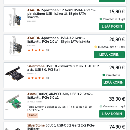
AXAGON
2-porttinen 3.2 Gen1 USB-A + 2x 19-
15,90 €
pin sisäinen USB -lisäkortti, 15-pin SATA-
lisävirta
fiber_manual_record
Varastossa 3 kpl
PCEU-232RS
LISÄÄ KORIIN
AXAGON
4-porttinen USB-A 3.2 Gen1 -
20,90 €
lisäkortti, PCIe 2.0 x1, 15-pin SATA-lisävirta
PCEU-43RS
fiber_manual_record
Tulossa, arvio 18.08
star
star
star
star
star_half
(2)
LISÄÄ KORIIN
SilverStone
USB 3.0 -lisäkortti, 2 x ulk. USB 3.0 2
29,90 €
x sis. USB 3.0, PCI-E x1
SST-EC04-E
fiber_manual_record
Varastossa
star
star
star
star
star_half
(3)
LISÄÄ KORIIN
Akasa
(Outlet) AK-PCCU3-06, USB 3.2 Gen2 -
lisäkortti, PCIe 3.0 x2
33,90 €
AK-PCCU3-06-BST1
fiber_manual_record
Varastossa 1 kpl
Tämä tuote on asiakaspalautus! | 1 x sisäinen 20-pin
USB 3.2 Gen2
LISÄÄ KORIIN
Outlet
SilverStone
ECU06, USB-C 3.2 Gen2 2x2 PCIe-
74,90 €
lisäkortti