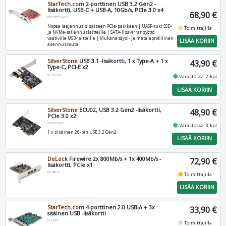
StarTech.com
2-porttinen USB 3.2 Gen2 -
lisäkortti, USB-C + USB-A, 10Gb/s, PCIe 3.0 x4
68,90 €
PEXUSB311AC3
Nopea laajennus sisäiseen PCIe-paikkaan | UASP-tuki SSD-
fiber_manual_record
Toimittajilla
ja NVMe-tallennuslaitteille | SATA-lisävirransyöttö
vaativille USB-laitteille | Mukana täysi- ja matalaprofiilinen
LISÄÄ KORIIN
asennusrauta
SilverStone
USB 3.1 -lisäkortti, 1 x Type-A + 1 x
43,90 €
Type-C, PCI-E x2
SST-ECU03
fiber_manual_record
Varastossa 2 kpl
LISÄÄ KORIIN
SilverStone
ECU02, USB 3.2 Gen2 -lisäkortti,
48,90 €
PCIe 3.0 x2
SST-ECU02-E
fiber_manual_record
Varastossa 3 kpl
1 x sisäinen 20-pin USB 3.2 Gen2
LISÄÄ KORIIN
DeLock
Firewire 2x 800Mb/s + 1x 400Mb/s -
72,90 €
lisäkortti, PCIe x1
DE-89153
fiber_manual_record
Toimittajilla
LISÄÄ KORIIN
StarTech.com
4-porttinen 2.0 USB-A + 3x
33,90 €
sisäinen USB -lisäkortti
PCIUSB7
fiber_manual_record
Toimittajilla