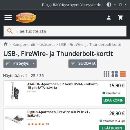
brightness_medium
Blogi
UKK
Yritysmyynti
Yhteystiedot
FI
menu
person
shopping_cart
search
Jimms.fi
home
Komponentit
Lisäkortit
USB-, FireWire- ja Thunderbolt-kortit
USB-, FireWire- ja Thunderbolt-kortit
sort
Pisteytys
filter_list
SUODATA
apps
grid_view
table_rows
Näytetään
:
1 - 25 / 35
AXAGON
4-porttinen 3.2 Gen1 USB-A -lisäkortti,
15,90 €
15-pin SATA-lisävirta
PCEU-430RS
fiber_manual_record
Varastossa
LISÄÄ KORIIN
Digitus
4-porttinen FireWire 400 PCIe x1 -
28,90 €
lisäkortti
DS-30201-5
fiber_manual_record
Varastossa 4 kpl
star
star
star
star
star
(3)
LISÄÄ KORIIN