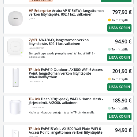
HP Enterprise
Aruba AP-515 (RW), langattoman
797,90 €
verkon liityntäpiste, 802.11ax, valkoinen
Q9H62A
fiber_manual_record
Toimittajilla
LISÄÄ KORIIN
ZyXEL
NWA50AX, langattoman verkon
94,90 €
liityntäpiste, 802.11ax, valkoinen
NWA50AX-EU0102F
fiber_manual_record
Toimittajilla
Simppeli tapa saada pienyrityksesi tai kotisi WiFi 6 -
LISÄÄ KORIIN
aikakaudelle!
TP-Link
EAP610-Outdoor, AX1800 WiFi 6 Access
201,90 €
Point, langattoman verkon liityntäpiste
sisä-/ulkokäyttöön
fiber_manual_record
Toimittajilla
EAP610-OUTDOOR
LISÄÄ KORIIN
TP-Link
Deco X60(1-pack), Wi-Fi 6 Home Mesh -
185,90 €
järjestelmä, AX3000, valkoinen
DECO-X60(1-PACK)
fiber_manual_record
Toimittajilla
Kodin verkkoratkaisut ajan tasalle TP-Linkin avulla!
LISÄÄ KORIIN
TP-Link
EAP615-Wall, AX1800 Wall Plate WiFi 6
94,90 €
Access Point, langattoman verkon liityntäpiste
EAP615-WALL