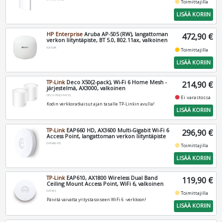
fiber_manual_record
Toimittajilla
LISÄÄ KORIIN
HP Enterprise
Aruba AP-505 (RW), langattoman
472,90 €
verkon liityntäpiste, BT 5.0, 802.11ax, valkoinen
R2H28A
fiber_manual_record
Toimittajilla
LISÄÄ KORIIN
TP-Link
Deco X50(2-pack), Wi-Fi 6 Home Mesh -
214,90 €
järjestelmä, AX3000, valkoinen
DECO-X50(2-PACK)
fiber_manual_record
Ei varastossa
Kodin verkkoratkaisut ajan tasalle TP-Linkin avulla!
LISÄÄ KORIIN
TP-Link
EAP660 HD, AX3600 Multi-Gigabit Wi-Fi 6
296,90 €
Access Point, langattoman verkon liityntäpiste
EAP660-HD
fiber_manual_record
Toimittajilla
LISÄÄ KORIIN
TP-Link
EAP610, AX1800 Wireless Dual Band
119,90 €
Ceiling Mount Access Point, WiFi 6, valkoinen
EAP610
fiber_manual_record
Toimittajilla
Päivitä vaivatta yritystasoiseen WiFi 6 -verkkoon!
LISÄÄ KORIIN