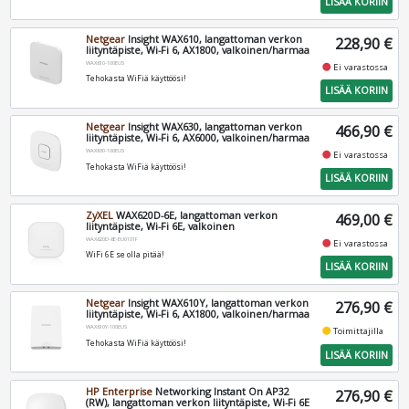
LISÄÄ KORIIN
Netgear
Insight WAX610, langattoman verkon
228,90 €
liityntäpiste, Wi-Fi 6, AX1800, valkoinen/harmaa
WAX610-100EUS
fiber_manual_record
Ei varastossa
Tehokasta WiFiä käyttöösi!
LISÄÄ KORIIN
Netgear
Insight WAX630, langattoman verkon
466,90 €
liityntäpiste, Wi-Fi 6, AX6000, valkoinen/harmaa
WAX630-100EUS
fiber_manual_record
Ei varastossa
Tehokasta WiFiä käyttöösi!
LISÄÄ KORIIN
ZyXEL
WAX620D-6E, langattoman verkon
469,00 €
liityntäpiste, Wi-Fi 6E, valkoinen
WAX620D-6E-EU0101F
fiber_manual_record
Ei varastossa
WiFi 6E se olla pitää!
LISÄÄ KORIIN
Netgear
Insight WAX610Y, langattoman verkon
276,90 €
liityntäpiste, Wi-Fi 6, AX1800, valkoinen/harmaa
WAX610Y-100EUS
fiber_manual_record
Toimittajilla
Tehokasta WiFiä käyttöösi!
LISÄÄ KORIIN
HP Enterprise
Networking Instant On AP32
276,90 €
(RW), langattoman verkon liityntäpiste, Wi-Fi 6E