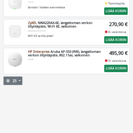
S1T23A
fiber_manual_record
Toimittajilla
Seinään / kattoon asennettava
LISÄÄ KORIIN
ZyXEL
NWA220AX-6E, langattoman verkon
270,90 €
liityntäpiste, Wi-Fi 6E, valkoinen
NWA220AX-6E-EU0101F
fiber_manual_record
Ei varastossa
WiFi 6E se olla pitää!
LISÄÄ KORIIN
HP Enterprise
Aruba AP-555 (RW), langattoman
495,90 €
verkon liityntäpiste, 802.11ax, valkoinen
JZ356A
fiber_manual_record
Ei varastossa
LISÄÄ KORIIN
tag
25