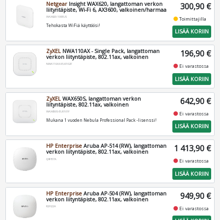
Netgear
Insight WAX620, langattoman verkon
300,90 €
liityntäpiste, Wi-Fi 6, AX3600, valkoinen/harmaa
WAX620-100EUS
fiber_manual_record
Toimittajilla
Tehokasta WiFiä käyttöösi!
LISÄÄ KORIIN
ZyXEL
NWA110AX - Single Pack, langattoman
196,90 €
verkon liityntäpiste, 802.11ax, valkoinen
NWA110AX-EU0102F
fiber_manual_record
Ei varastossa
LISÄÄ KORIIN
ZyXEL
WAX650S, langattoman verkon
642,90 €
liityntäpiste, 802.11ax, valkoinen
WAX650S-EU0101F
fiber_manual_record
Ei varastossa
Mukana 1 vuoden Nebula Professional Pack -lisenssi!
LISÄÄ KORIIN
HP Enterprise
Aruba AP-514 (RW), langattoman
1 413,90 €
verkon liityntäpiste, 802.11ax, valkoinen
Q9H57A
fiber_manual_record
Ei varastossa
LISÄÄ KORIIN
HP Enterprise
Aruba AP-504 (RW), langattoman
949,90 €
verkon liityntäpiste, 802.11ax, valkoinen
R2H22A
fiber_manual_record
Ei varastossa