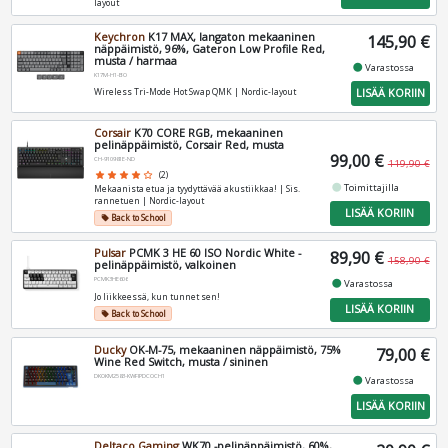
layout
Keychron
K17 MAX, langaton mekaaninen
145,90 €
näppäimistö, 96%, Gateron Low Profile Red,
musta / harmaa
fiber_manual_record
Varastossa
K17M-H1-BO
LISÄÄ KORIIN
Wireless Tri-Mode Hot Swap QMK | Nordic-layout
Corsair
K70 CORE RGB, mekaaninen
pelinäppäimistö, Corsair Red, musta
99,00 €
CH-910981E-ND
119,90 €
star
star
star
star
star_border
(2)
fiber_manual_record
Toimittajilla
Mekaanista etua ja tyydyttävää akustiikkaa! | Sis.
rannetuen | Nordic-layout
LISÄÄ KORIIN
Back to School
local_offer
Pulsar
PCMK 3 HE 60 ISO Nordic White -
89,90 €
158,90 €
pelinäppäimistö, valkoinen
PCMK3HE606
fiber_manual_record
Varastossa
Jo liikkeessä, kun tunnet sen!
LISÄÄ KORIIN
Back to School
local_offer
Ducky
OK-M-75, mekaaninen näppäimistö, 75%
79,00 €
Wine Red Switch, musta / sininen
DKOKM2583-KWFIPDCOCH1
fiber_manual_record
Varastossa
LISÄÄ KORIIN
Deltaco Gaming
WK70 -pelinäppäimistö, 60%,