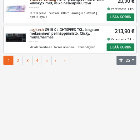
20,90 €
kalvokytkimet, valkoinen/läpikuultava
GAM-158-W
fiber_manual_record
Varastossa 3 kpl
Päivitä pelivälineistösi Deltaco Gamingin tuottein! |
LISÄÄ KORIIN
Nordic-layout
Logitech
G915 X LIGHTSPEED TKL, langaton
213,90 €
mekaaninen pelinäppäimistö, Clicky,
musta/harmaa
fiber_manual_record
Varastossa 2 kpl
920-012756
LISÄÄ KORIIN
Matalaprofiilinen. Korkeatasoinen. | Nordic-layout
1
2
3
4
5
›
»
tag
25