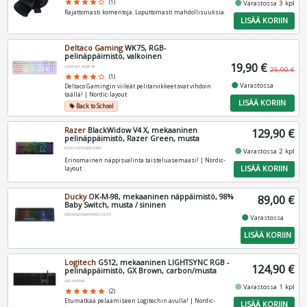
fiber_manual_record
star
star
star
star
star_border
(1)
Varastossa 3 kpl
Rajattomasti komentoja. Loputtomasti mahdollisuuksia.
LISÄÄ KORIIN
Deltaco Gaming
WK75, RGB-
pelinäppäimistö, valkoinen
19,90 €
GAM-021-RGB-W
25,90 €
star
star
star
star
star_border
(1)
fiber_manual_record
Varastossa
Deltaco Gamingin viileät pelitarvikkeet ovat vihdoin
täällä! | Nordic-layout
LISÄÄ KORIIN
Back to School
local_offer
Razer
BlackWidow V4 X, mekaaninen
129,90 €
pelinäppäimistö, Razer Green, musta
RZ03-04700600-R3N1
fiber_manual_record
Varastossa 2 kpl
Erinomainen näppisvalinta taisteluasemaasi! | Nordic-
LISÄÄ KORIIN
layout
Ducky
OK-M-98, mekaaninen näppäimistö, 98%
89,00 €
Baby Switch, musta / sininen
DKOKM2598-KYFIPDCOCH1
fiber_manual_record
Varastossa
LISÄÄ KORIIN
Logitech
G512, mekaaninen LIGHTSYNC RGB -
124,90 €
pelinäppäimistö, GX Brown, carbon/musta
920-009349
fiber_manual_record
Varastossa 1 kpl
star
star
star
star
star
(2)
Etumatkaa pelaamiseen Logitechin avulla! | Nordic-
LISÄÄ KORIIN