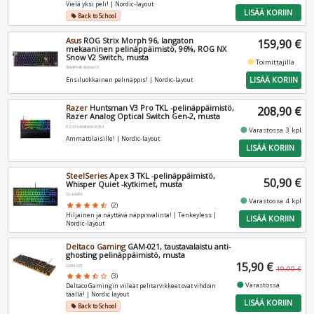
Vielä yksi peli! | Nordic-layout
LISÄÄ KORIIN
Back to School
local_offer
Asus
ROG Strix Morph 96, langaton
159,90 €
mekaaninen pelinäppäimistö, 96%, ROG NX
Snow V2 Switch, musta
fiber_manual_record
Toimittajilla
90MP04IF-BKNA03
LISÄÄ KORIIN
Ensiluokkainen pelinäppis! | Nordic-layout
Razer
Huntsman V3 Pro TKL -pelinäppäimistö,
208,90 €
Razer Analog Optical Switch Gen-2, musta
RZ03-04980600-R3N1
fiber_manual_record
Varastossa 3 kpl
Ammattilaisille! | Nordic-layout
LISÄÄ KORIIN
SteelSeries
Apex 3 TKL -pelinäppäimistö,
50,90 €
Whisper Quiet -kytkimet, musta
SS-64834
fiber_manual_record
Varastossa 4 kpl
star
star
star
star
star_half
(2)
Hiljainen ja näyttävä näppisvalinta! | Tenkeyless |
LISÄÄ KORIIN
Nordic-layout
Deltaco Gaming
GAM-021, taustavalaistu anti-
ghosting pelinäppäimistö, musta
15,90 €
GAM-021
19,90 €
star
star
star
star_half
star_border
(3)
fiber_manual_record
Varastossa
Deltaco Gamingin viileät pelitarvikkeet ovat vihdoin
täällä! | Nordic layout
LISÄÄ KORIIN
Back to School
local_offer