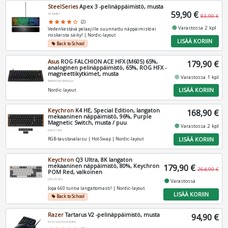
SteelSeries
Apex 3 -pelinäppäimistö, musta
59,90 €
SS-64803
83,90 €
star
star
star
star
star_border
(2)
fiber_manual_record
Varastossa 2 kpl
Vedenkestävä pelaajille suunnattu näppäimistö ei
roiskeista säiky! | Nordic-layout
LISÄÄ KORIIN
Back to School
local_offer
Asus
ROG FALCHION ACE HFX (M605) 65%,
179,90 €
analoginen pelinäppäimistö, 65%, ROG HFX -
magneettikytkimet, musta
fiber_manual_record
Varastossa 1 kpl
90MP03VE-BKNA20
LISÄÄ KORIIN
Nordic-layout
Keychron
K4 HE, Special Edition, langaton
168,90 €
mekaaninen näppäimistö, 96%, Purple
Magnetic Switch, musta / puu
fiber_manual_record
Varastossa 2 kpl
K4H-F1-BO
LISÄÄ KORIIN
RGB-taustavalaisu | Hot-Swap | Nordic-layout
Keychron
Q3 Ultra, 8K langaton
mekaaninen näppäimistö, 80%, Keychron
179,90 €
264,90 €
POM Red, valkoinen
Q3U-P1-BO
fiber_manual_record
Varastossa
Jopa 660 tuntia langattomasti! | Nordic-layout
LISÄÄ KORIIN
Back to School
local_offer
Razer
Tartarus V2 -pelinäppäimistö, musta
94,90 €
RZ07-02270100-R3M1