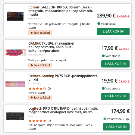
Corsair
GALLEON 100 SD, Stream Deck -
integroitu mekaaninen pelinäppäimistö,
musta
289,90 €
349,90 €
CH-912A31I-ND
fiber_manual_record
Varastossa
Verraton valinta pelaaville striimaajille! | Nordic-
layout
LISÄÄ KORIIN
Back to School
local_offer
GAMIAC
TKL69G, mekaaninen
pelinäppäimistö, Kailh Blue,
17,90 €
44,90 €
valkoinen/punainen
GAKM-G69NW2R.21
fiber_manual_record
Varastossa
Vielä yksi peli! | Nordic-layout
LISÄÄ KORIIN
Back to School
local_offer
Deltaco Gaming
PK75 RGB -pelinäppäimistö,
pinkki
19,90 €
25,90 €
GAM-021-RGB-P
fiber_manual_record
Varastossa
star
star
star
star
star_border
(2)
Nordic-layout
LISÄÄ KORIIN
Back to School
local_offer
Logitech
PRO X TKL RAPID -pelinäppäimistö,
174,90 €
magneettiset analogiset kytkimet, musta
920-013231
fiber_manual_record
Varastossa 2 kpl
star
star
star
star
star
(1)
PRO-näppäimistöjen mestari on saapunut | Nordic-
LISÄÄ KORIIN
layout