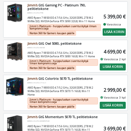
Jimm's
GtG Gaming PC - Platinum 790,
pelitietokone
JIMMS-A-N-GTG-P790
5 399,00 €
AMD Ryzen 7 9850X3D 4.7/5.6 GHz, 32GB DDR5, 2TB M.2
NVMe SSD, NVIDIA GeForce RTX 5090 32GB, Win 11 Home
fiber_manual_record
Varastossa
Jimm's Platinum - huippuluokan suorituskykyä ilman
kompromisseja
LISÄÄ KORIIN
Norton 360 for Gamers kaupan päälle
Jimm's
GtG Owl 5080, pelitietokone
JIMMS-A-N-GTG-NXA80
4 699,00 €
AMD Ryzen 7 9850X3D 4.7/5.6 GHz, 32GB DDR5, 2TB M.2
NVMe SSD, NVIDIA GeForce RTX 5080 16GB, Win 11 Home
fiber_manual_record
Varastossa 2 kpl
Jimm's Platinum - huippuluokan suorituskykyä
ilman kompromisseja
LISÄÄ KORIIN
Norton 360 for Gamers kaupan päälle
Jimm's
GtG Colortrix 5070 Ti, pelitietokone
JIMMS-A-N-GTG-CT-V2.3
AMD Ryzen 7 9800X3D 4.7/5.2 GHz, 32GB DDR5, 2TB M.2
2 999,00 €
NVMe SSD, NVIDIA GeForce RTX 5070 Ti 16GB, Win 11
Home
fiber_manual_record
Varastossa 3 kpl
Jimm's Platinum - huippuluokan suorituskykyä
ilman kompromisseja
LISÄÄ KORIIN
Norton 360 for Gamers kaupan päälle
Jimm's
GtG Momentum 5070 Ti, pelitietokone
JIMMS-A-N-GTG-MOMENTUM
AMD Ryzen 7 9850X3D 4.7/5.6 GHz, 32GB DDR5, 2TB M.2
3 699,00 €
NVMe SSD, NVIDIA GeForce RTX 5070 Ti 16GB, Win 11