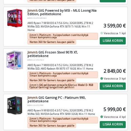
Jimm's
GtG Powered by MSI – MLG Loong:Nia
Edition, pelitietokone
JIMMS-A-N-GTG-MSI-MLG
AMD Ryzen 7 9850X3D 4.7/5.6 GHz, 32GB DDR5, 2TB M.2
3 599,00 €
NVMe SSD, NVIDIA GeForce RTX 5070 Ti 16GB, Win 11
Home
fiber_manual_record
Varastossa 1 kpl
Jimm's Platinum - huippuluokan suorituskykyä
ilman kompromisseja
LISÄÄ KORIIN
Norton 360 for Gamers kaupan päälle
Jimm's
GtG Frozen Steel 9070 XT,
pelitietokone
JIMMS-A-A-GTG-FS2.2
AMD Ryzen 7 9800X3D 4.7/5.2 GHz, 32GB DDR5, 2TB M.2
NVMe SSD, AMD Radeon RX 9070 XT 16GB, Win 11 Home
2 849,00 €
Jimm's Platinum - huippuluokan suorituskykyä
ilman kompromisseja
fiber_manual_record
Varastossa 3 kpl
Norton 360 for Gamers kaupan päälle
Jimm's GtG pelikoneen ostajalle (Glorius Model D- RGB
LISÄÄ KORIIN
Optical Gaming) langallinen pelihiiri
Jimm's
GtG Gaming PC - Platinum 990,
pelitietokone
JIMMS-A-N-GTG-P990
5 999,00 €
AMD Ryzen 9 9950X3D 4.3/5.7 GHz, 32GB DDR5, 2TB M.2
NVMe SSD, NVIDIA GeForce RTX 5090 32GB, Win 11 Home
fiber_manual_record
Varastossa 4 kpl
Jimm's Platinum - huippuluokan suorituskykyä
ilman kompromisseja
LISÄÄ KORIIN
Norton 360 for Gamers kaupan päälle