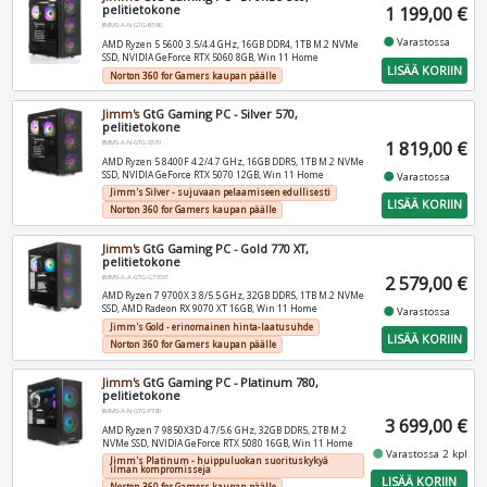
pelitietokone
1 199,00 €
JIMMS-A-N-GTG-B560
fiber_manual_record
Varastossa
AMD Ryzen 5 5600 3.5/4.4 GHz, 16GB DDR4, 1TB M.2 NVMe
SSD, NVIDIA GeForce RTX 5060 8GB, Win 11 Home
LISÄÄ KORIIN
Norton 360 for Gamers kaupan päälle
Jimm's
GtG Gaming PC - Silver 570,
pelitietokone
1 819,00 €
JIMMS-A-N-GTG-S570
AMD Ryzen 5 8400F 4.2/4.7 GHz, 16GB DDR5, 1TB M.2 NVMe
SSD, NVIDIA GeForce RTX 5070 12GB, Win 11 Home
fiber_manual_record
Varastossa
Jimm's Silver - sujuvaan pelaamiseen edullisesti
LISÄÄ KORIIN
Norton 360 for Gamers kaupan päälle
Jimm's
GtG Gaming PC - Gold 770 XT,
pelitietokone
2 579,00 €
JIMMS-A-A-GTG-G770XT
AMD Ryzen 7 9700X 3.8/5.5 GHz, 32GB DDR5, 1TB M.2 NVMe
SSD, AMD Radeon RX 9070 XT 16GB, Win 11 Home
fiber_manual_record
Varastossa
Jimm's Gold - erinomainen hinta-laatusuhde
LISÄÄ KORIIN
Norton 360 for Gamers kaupan päälle
Jimm's
GtG Gaming PC - Platinum 780,
pelitietokone
JIMMS-A-N-GTG-P780
3 699,00 €
AMD Ryzen 7 9850X3D 4.7/5.6 GHz, 32GB DDR5, 2TB M.2
NVMe SSD, NVIDIA GeForce RTX 5080 16GB, Win 11 Home
fiber_manual_record
Varastossa 2 kpl
Jimm's Platinum - huippuluokan suorituskykyä
ilman kompromisseja
LISÄÄ KORIIN
Norton 360 for Gamers kaupan päälle