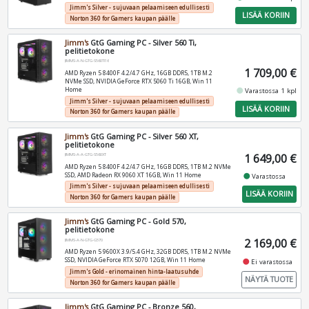
Jimm's Silver - sujuvaan pelaamiseen edullisesti
LISÄÄ KORIIN
Norton 360 for Gamers kaupan päälle
Jimm's
GtG Gaming PC - Silver 560 Ti,
pelitietokone
JIMMS-A-N-GTG-S560TI16
1 709,00 €
AMD Ryzen 5 8400F 4.2/4.7 GHz, 16GB DDR5, 1TB M.2
NVMe SSD, NVIDIA GeForce RTX 5060 Ti 16GB, Win 11
Home
fiber_manual_record
Varastossa 1 kpl
Jimm's Silver - sujuvaan pelaamiseen edullisesti
LISÄÄ KORIIN
Norton 360 for Gamers kaupan päälle
Jimm's
GtG Gaming PC - Silver 560 XT,
pelitietokone
1 649,00 €
JIMMS-A-A-GTG-S560XT
AMD Ryzen 5 8400F 4.2/4.7 GHz, 16GB DDR5, 1TB M.2 NVMe
SSD, AMD Radeon RX 9060 XT 16GB, Win 11 Home
fiber_manual_record
Varastossa
Jimm's Silver - sujuvaan pelaamiseen edullisesti
LISÄÄ KORIIN
Norton 360 for Gamers kaupan päälle
Jimm's
GtG Gaming PC - Gold 570,
pelitietokone
2 169,00 €
JIMMS-A-N-GTG-G570
AMD Ryzen 5 9600X 3.9/5.4 GHz, 32GB DDR5, 1TB M.2 NVMe
SSD, NVIDIA GeForce RTX 5070 12GB, Win 11 Home
fiber_manual_record
Ei varastossa
Jimm's Gold - erinomainen hinta-laatusuhde
NÄYTÄ TUOTE
Norton 360 for Gamers kaupan päälle
Jimm's
GtG Gaming PC - Bronze 560,