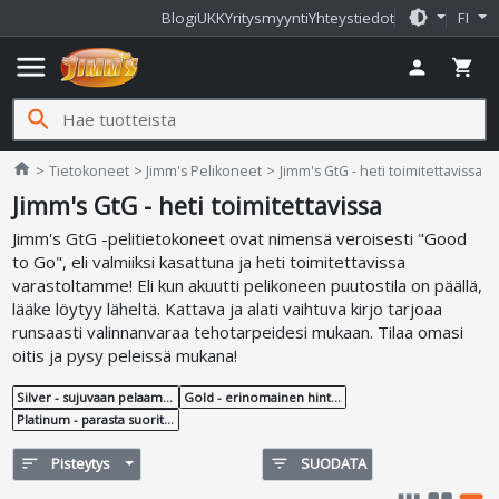
brightness_medium
Blogi
UKK
Yritysmyynti
Yhteystiedot
FI
menu
person
shopping_cart
search
Jimms.fi
home
Tietokoneet
Jimm's Pelikoneet
Jimm's GtG - heti toimitettavissa
Jimm's GtG - heti toimitettavissa
Jimm's GtG -pelitietokoneet ovat nimensä veroisesti "Good
to Go", eli valmiiksi kasattuna ja heti toimitettavissa
varastoltamme! Eli kun akuutti pelikoneen puutostila on päällä,
lääke löytyy läheltä. Kattava ja alati vaihtuva kirjo tarjoaa
runsaasti valinnanvaraa tehotarpeidesi mukaan. Tilaa omasi
oitis ja pysy peleissä mukana!
Silver - sujuvaan pelaamiseen edullisesti
Gold - erinomainen hinta-laatusuhde
Platinum - parasta suorituskykyä
sort
Pisteytys
filter_list
SUODATA