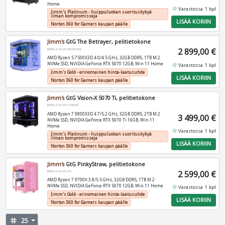
Home
fiber_manual_record
Varastossa 1 kpl
Jimm's Platinum - huippuluokan suorituskykyä
ilman kompromisseja
LISÄÄ KORIIN
Norton 360 for Gamers kaupan päälle
Jimm's
GtG The Betrayer, pelitietokone
2 899,00 €
JIMMS-A-N-GTG-BETRAYER
AMD Ryzen 5 7500X3D 4.0/4.5 GHz, 32GB DDR5, 1TB M.2
NVMe SSD, NVIDIA GeForce RTX 5070 12GB, Win 11 Home
fiber_manual_record
Varastossa 1 kpl
Jimm's Gold - erinomainen hinta-laatusuhde
LISÄÄ KORIIN
Norton 360 for Gamers kaupan päälle
Jimm's
GtG Vision-X 5070 Ti, pelitietokone
JIMMS-A-N-GTG-VISIONX
AMD Ryzen 7 9800X3D 4.7/5.2 GHz, 32GB DDR5, 2TB M.2
3 499,00 €
NVMe SSD, NVIDIA GeForce RTX 5070 Ti 16GB, Win 11
Home
fiber_manual_record
Varastossa 1 kpl
Jimm's Platinum - huippuluokan suorituskykyä
ilman kompromisseja
LISÄÄ KORIIN
Norton 360 for Gamers kaupan päälle
Jimm's
GtG PinkyStraw, pelitietokone
2 599,00 €
JIMMS-A-N-GTG-PS
AMD Ryzen 7 9700X 3.8/5.5 GHz, 32GB DDR5, 1TB M.2
NVMe SSD, NVIDIA GeForce RTX 5070 12GB, Win 11 Home
fiber_manual_record
Varastossa 1 kpl
Jimm's Gold - erinomainen hinta-laatusuhde
LISÄÄ KORIIN
Norton 360 for Gamers kaupan päälle
tag
25