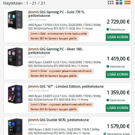
apps
grid_view
table_rows
Näytetään
:
1 - 21 / 21
Jimm's
GtG Gaming PC - Gold 770 Ti,
pelitietokone
2 729,00 €
JIMMS-A-N-GTG-G770TI
AMD Ryzen 7 9700X 3.8/5.5 GHz, 32GB DDR5, 1TB M.2 NVMe
SSD, NVIDIA GeForce RTX 5070 Ti 16GB, Win 11 Home
fiber_manual_record
Varastossa
Jimm's Gold - erinomainen hinta-laatusuhde
LISÄÄ KORIIN
Norton 360 for Gamers kaupan päälle
Jimm's
GtG Gaming PC - Silver 560,
pelitietokone
1 419,00 €
JIMMS-A-N-GTG-S560
AMD Ryzen 5 8400F 4.2/4.7 GHz, 16GB DDR5, 1TB M.2 NVMe
SSD, NVIDIA GeForce RTX 5060 8GB, Win 11 Home
fiber_manual_record
Varastossa
Jimm's Silver - sujuvaan pelaamiseen edullisesti
LISÄÄ KORIIN
Norton 360 for Gamers kaupan päälle
Jimm's
GtG "67" - Limited Edition, pelitietokone
1 359,00 €
JIMMS-A-N-GTG-S560-LE67
AMD Ryzen 5 8400F 4.2/4.7 GHz, 16GB DDR5, 1TB M.2 NVMe
SSD, NVIDIA GeForce RTX 5060 8GB, Win 11 Home
fiber_manual_record
Varastossa
Jimm's Silver - sujuvaan pelaamiseen edullisesti
LISÄÄ KORIIN
Norton 360 for Gamers kaupan päälle
Jimm's
GtG Duelist 5070, pelitietokone
1 579,00 €
JIMMS-A-N-GTG-DUELIST
AMD Ryzen 5 5600 3.5/4.4 GHz, 16GB DDR4, 1TB M.2 NVMe
SSD, NVIDIA GeForce RTX 5070 12GB, Win 11 Home
fiber_manual_record
Varastossa 4 kpl