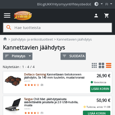
brightness_medium
Blogi
UKK
Yritysmyynti
Yhteystiedot
FI
menu
person
shopping_cart
search
Jimms.fi
home
Jäähdytys- ja erikoistuotteet
Kannettavien jäähdytys
Kannettavien jäähdytys
sort
Pisteytys
filter_list
SUODATA
apps
grid_view
table_rows
Näytetään
:
1 - 4 / 4
Deltaco Gaming
Kannettavan tietokoneen
26,90 €
jäähdytin, 5x 140 mm tuuletin, musta/oranssi
GAM-072
fiber_manual_record
Varastossa
star
star
star
star_half
star_border
(3)
LISÄÄ KORIIN
Targus
Chill Mat -jäähdytysalusta
50,90 €
säädettävällä jalustalla ja 2.0 USB-hubilla,
musta
fiber_manual_record
Tulossa, arvio 11.08
AWE81EU
star
star
star
star
star_border
(1)
LISÄÄ KORIIN