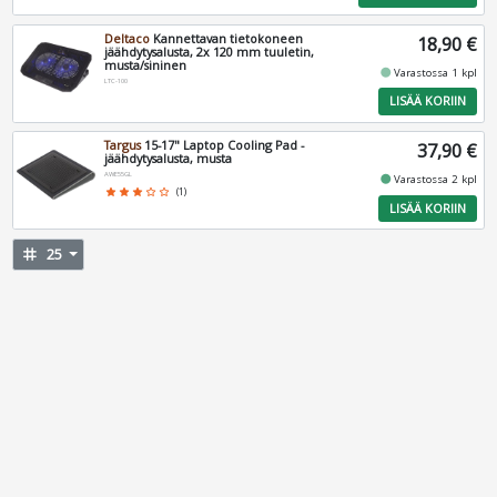
Deltaco
Kannettavan tietokoneen
18,90 €
jäähdytysalusta, 2x 120 mm tuuletin,
musta/sininen
fiber_manual_record
Varastossa 1 kpl
LTC-100
LISÄÄ KORIIN
Targus
15-17" Laptop Cooling Pad -
37,90 €
jäähdytysalusta, musta
AWE55GL
fiber_manual_record
Varastossa 2 kpl
star
star
star
star_border
star_border
(1)
LISÄÄ KORIIN
tag
25