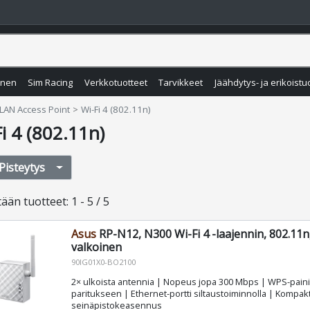
inen
Sim Racing
Verkkotuotteet
Tarvikkeet
Jäähdytys- ja erikoistu
LAN Access Point
Wi-Fi 4 (802.11n)
i 4 (802.11n)
Pisteytys
tään
tuotteet
:
1 - 5 / 5
Asus
RP-N12, N300 Wi-Fi 4 -laajennin, 802.11n
valkoinen
90IG01X0-BO2100
2× ulkoista antennia | Nopeus jopa 300 Mbps | WPS-pai
paritukseen | Ethernet-portti siltaustoiminnolla | Kompakt
seinäpistokeasennus