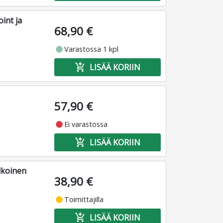
int ja
68,90 €
fiber_manual_record
Varastossa 1 kpl
add_shopping_cart
LISÄÄ KORIIN
57,90 €
fiber_manual_record
Ei varastossa
add_shopping_cart
LISÄÄ KORIIN
lkoinen
38,90 €
fiber_manual_record
Toimittajilla
add_shopping_cart
LISÄÄ KORIIN