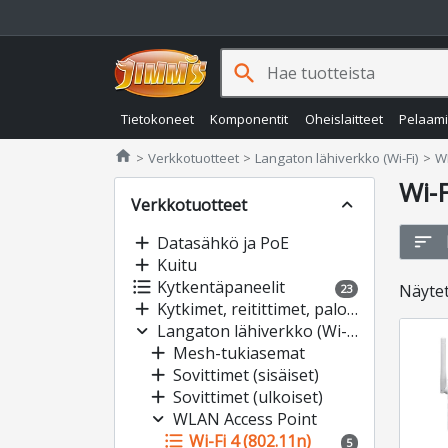
search
Tietokoneet
Komponentit
Oheislaitteet
Pelaam
Jimms.fi
home
Verkkotuotteet
Langaton lähiverkko (Wi-Fi)
W
Wi-F
Verkkotuotteet
expand_less
sort
add
Datasähkö ja PoE
add
Kuitu
format_list_bulleted
Kytkentäpaneelit
Näyte
23
add
Kytkimet, reitittimet, palomuurit
expand_more
Langaton lähiverkko (Wi-Fi)
add
Mesh-tukiasemat
add
Sovittimet (sisäiset)
add
Sovittimet (ulkoiset)
expand_more
WLAN Access Point
format_list_bulleted
Wi-Fi 4 (802.11n)
5