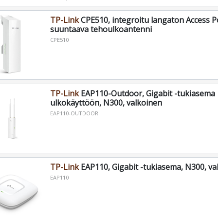
TP-Link
CPE510, integroitu langaton Access Po
suuntaava tehoulkoantenni
CPE510
TP-Link
EAP110-Outdoor, Gigabit -tukiasema
ulkokäyttöön, N300, valkoinen
EAP110-OUTDOOR
TP-Link
EAP110, Gigabit -tukiasema, N300, va
EAP110