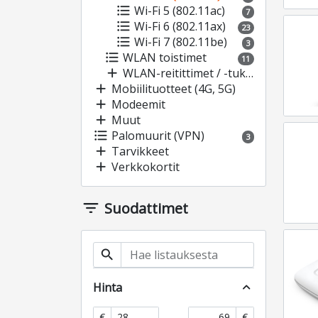
format_list_bulleted
Wi-Fi 5 (802.11ac)
7
format_list_bulleted
Wi-Fi 6 (802.11ax)
23
format_list_bulleted
Wi-Fi 7 (802.11be)
3
format_list_bulleted
WLAN toistimet
11
add
WLAN-reitittimet / -tukiasemat
add
Mobiilituotteet (4G, 5G)
add
Modeemit
add
Muut
format_list_bulleted
Palomuurit (VPN)
3
add
Tarvikkeet
add
Verkkokortit
filter_list
Suodattimet
search
Hinta
expand_less
-
€
€