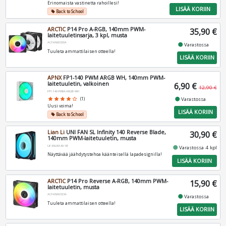
Erinomaista vastinetta rahoillesi!
LISÄÄ KORIIN
Back to School
local_offer
ARCTIC
P14 Pro A-RGB, 140mm PWM-
35,90 €
laitetuuletinsarja, 3 kpl, musta
ACFAN00320A
fiber_manual_record
Varastossa
Tuuleta ammattilaisen otteella!
LISÄÄ KORIIN
APNX
FP1-140 PWM ARGB WH, 140mm PWM-
laitetuuletin, valkoinen
6,90 €
12,90 €
FP1-140-PWM-ARGB-WH
fiber_manual_record
Varastossa
star
star
star
star
star_border
(1)
Uusi voima!
LISÄÄ KORIIN
Back to School
local_offer
Lian Li
UNI FAN SL Infinity 140 Reverse Blade,
30,90 €
140mm PWM-laitetuuletin, musta
UF-RSLIN140-1B
fiber_manual_record
Varastossa 4 kpl
Näyttävää jäähdytystehoa käänteisellä lapadesignilla!
LISÄÄ KORIIN
ARCTIC
P14 Pro Reverse A-RGB, 140mm PWM-
15,90 €
laitetuuletin, musta
ACFAN00323A
fiber_manual_record
Varastossa
Tuuleta ammattilaisen otteella!
LISÄÄ KORIIN