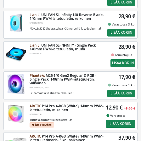
LISÄÄ KORIIN
Lian Li
UNI FAN SL Infinity 140 Reverse Blade,
28,90 €
140mm PWM-laitetuuletin, valkoinen
UF-RSLIN140-1W
fiber_manual_record
Varastossa 3 kpl
Näyttävää jäähdytystehoa käänteisellä lapadesignilla!
LISÄÄ KORIIN
Lian Li
UNI FAN SL-INFINITY - Single Pack,
28,90 €
140mm PWM-laitetuuletin, musta
UF-SLIN140-1B
fiber_manual_record
Toimittajilla
LISÄÄ KORIIN
Phanteks
M25-140 Gen2 Regular D-RGB -
17,90 €
Single Pack, 140mm PWM-laitetuuletin,
valkoinen
fiber_manual_record
Varastossa 1 kpl
PH-F140M25_G2_DWT01
LISÄÄ KORIIN
Erinomaista vastinetta rahoillesi!
ARCTIC
P14 Pro A-RGB (White), 140mm PWM-
12,90 €
15,90 €
laitetuuletin, valkoinen
ACFAN00318A
fiber_manual_record
Varastossa
Tuuleta ammattilaisen otteella!
LISÄÄ KORIIN
Back to School
local_offer
ARCTIC
P14 Pro A-RGB (White), 140mm PWM-
37,90 €
laitetuuletinsarja, 3 kpl, valkoinen