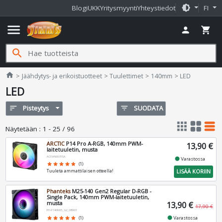
brightness_medium
Blogi
UKK
Yritysmyynti
Yhteystiedot
FI
menu
person
shopping_cart
search
Jimms.fi
home
Jäähdytys- ja erikoistuotteet
Tuulettimet
140mm
LED
LED
sort
Pisteytys
filter_list
SUODATA
apps
grid_view
table_rows
Näytetään
:
1 - 25 / 96
ARCTIC
P14 Pro A-RGB, 140mm PWM-
13,90 €
laitetuuletin, musta
ACFAN00315A
fiber_manual_record
Varastossa
star
star
star
star
star
(1)
LISÄÄ KORIIN
Tuuleta ammattilaisen otteella!
Phanteks
M25-140 Gen2 Regular D-RGB -
Single Pack, 140mm PWM-laitetuuletin,
musta
13,90 €
17,90 €
PH-F140M25_G2_DBK01
fiber_manual_record
Varastossa
star
star
star
star
star
(1)