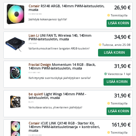
Corsair
RS140 ARGB, 140mm PWM-laitetuuletin,
26,90 €
musta
CO-9050182-WW
fiber_manual_record
Toimittajilla
Jäähdytä kokoonpanosi tyylillä!
LISÄÄ KORIIN
Lian Li
UNI FAN TL Wireless 140, 140mm
34,90 €
PWM-laitetuuletin, musta
14TL1W1B
fiber_manual_record
Tulossa, arvio 25.08
Vallankumouksellinen langaton ARGB-tuuletin!
LISÄÄ KORIIN
Fractal Design
Momentum 14 RGB - Black,
31,90 €
140mm PWM-laitetuuletin, musta
FD-F-MR1-1401
fiber_manual_record
Varastossa 1 kpl
Kehittynyttä suorituskykyä jäähdytyksen saralla!
LISÄÄ KORIIN
be quiet!
Light Wings 140mm PWM -
31,90 €
laitetuuletin, musta
BL074
fiber_manual_record
Toimittajilla
Vaikuttava valaisu, ylivertainen jäähdytys!
LISÄÄ KORIIN
Corsair
iCUE LINK QX140 RGB - Starter Kit,
161,90 €
140mm PWM-laitetuuletinsarja + kontrolleri,
musta
fiber_manual_record
Toimittajilla
CO-9051004-WW