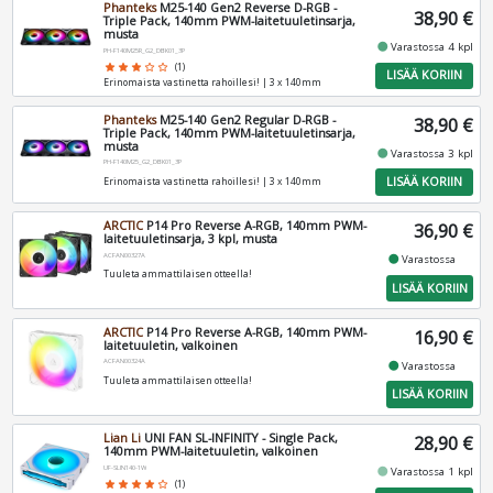
Phanteks
M25-140 Gen2 Reverse D-RGB -
38,90 €
Triple Pack, 140mm PWM-laitetuuletinsarja,
musta
fiber_manual_record
Varastossa 4 kpl
PH-F140M25R_G2_DBK01_3P
star
star
star
star_border
star_border
(1)
LISÄÄ KORIIN
Erinomaista vastinetta rahoillesi! | 3 x 140mm
Phanteks
M25-140 Gen2 Regular D-RGB -
38,90 €
Triple Pack, 140mm PWM-laitetuuletinsarja,
musta
fiber_manual_record
Varastossa 3 kpl
PH-F140M25_G2_DBK01_3P
LISÄÄ KORIIN
Erinomaista vastinetta rahoillesi! | 3 x 140mm
ARCTIC
P14 Pro Reverse A-RGB, 140mm PWM-
36,90 €
laitetuuletinsarja, 3 kpl, musta
ACFAN00327A
fiber_manual_record
Varastossa
Tuuleta ammattilaisen otteella!
LISÄÄ KORIIN
ARCTIC
P14 Pro Reverse A-RGB, 140mm PWM-
16,90 €
laitetuuletin, valkoinen
ACFAN00324A
fiber_manual_record
Varastossa
Tuuleta ammattilaisen otteella!
LISÄÄ KORIIN
Lian Li
UNI FAN SL-INFINITY - Single Pack,
28,90 €
140mm PWM-laitetuuletin, valkoinen
UF-SLIN140-1W
fiber_manual_record
Varastossa 1 kpl
star
star
star
star
star_border
(1)