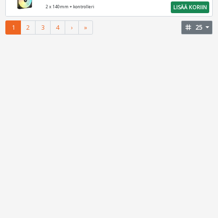
LISÄÄ KORIIN
2 x 140mm + kontrolleri
1
2
3
4
›
»
tag
25