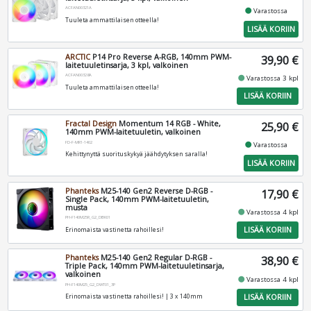
ACFAN00321A
fiber_manual_record
Varastossa
Tuuleta ammattilaisen otteella!
LISÄÄ KORIIN
ARCTIC
P14 Pro Reverse A-RGB, 140mm PWM-
39,90 €
laitetuuletinsarja, 3 kpl, valkoinen
ACFAN00328A
fiber_manual_record
Varastossa 3 kpl
Tuuleta ammattilaisen otteella!
LISÄÄ KORIIN
Fractal Design
Momentum 14 RGB - White,
25,90 €
140mm PWM-laitetuuletin, valkoinen
FD-F-MR1-1402
fiber_manual_record
Varastossa
Kehittynyttä suorituskykyä jäähdytyksen saralla!
LISÄÄ KORIIN
Phanteks
M25-140 Gen2 Reverse D-RGB -
17,90 €
Single Pack, 140mm PWM-laitetuuletin,
musta
fiber_manual_record
Varastossa 4 kpl
PH-F140M25R_G2_DBK01
LISÄÄ KORIIN
Erinomaista vastinetta rahoillesi!
Phanteks
M25-140 Gen2 Regular D-RGB -
38,90 €
Triple Pack, 140mm PWM-laitetuuletinsarja,
valkoinen
fiber_manual_record
Varastossa 4 kpl
PH-F140M25_G2_DWT01_3P
LISÄÄ KORIIN
Erinomaista vastinetta rahoillesi! | 3 x 140mm