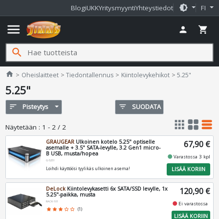
brightness_medium
Blogi
UKK
Yritysmyynti
Yhteystiedot
FI
menu
person
shopping_cart
search
Jimms.fi
home
Oheislaitteet
Tiedontallennus
Kiintolevykehikot
5.25"
5.25"
sort
Pisteytys
filter_list
SUODATA
apps
grid_view
table_rows
Näytetään
:
1 - 2 / 2
GRAUGEAR
Ulkoinen kotelo 5.25" optiselle
67,90 €
asemalle + 3.5" SATA-levylle, 3.2 Gen1 micro-
B USB, musta/hopea
fiber_manual_record
Varastossa 3 kpl
G-5251
LISÄÄ KORIIN
Loihdi käyttöösi tyylikäs ulkoinen asema!
DeLock
Kiintolevykasetti 6x SATA/SSD levylle, 1x
120,90 €
5.25"-paikka, musta
RACK-101
fiber_manual_record
Ei varastossa
star
star
star
star_border
star_border
(1)
LISÄÄ KORIIN