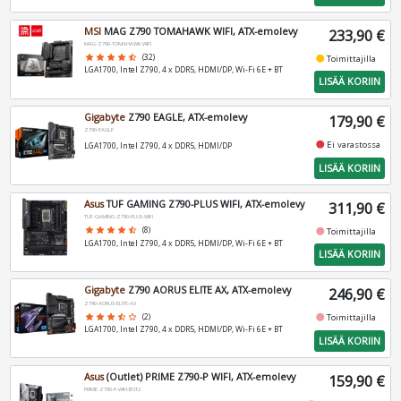
MSI
MAG Z790 TOMAHAWK WIFI, ATX-emolevy
233,90 €
MAG-Z790-TOMAHAWK-WIFI
fiber_manual_record
star
star
star
star
star_half
(32)
Toimittajilla
LGA1700, Intel Z790, 4 x DDR5, HDMI/DP, Wi-Fi 6E + BT
LISÄÄ KORIIN
Gigabyte
Z790 EAGLE, ATX-emolevy
179,90 €
Z790-EAGLE
fiber_manual_record
Ei varastossa
LGA1700, Intel Z790, 4 x DDR5, HDMI/DP
LISÄÄ KORIIN
Asus
TUF GAMING Z790-PLUS WIFI, ATX-emolevy
311,90 €
TUF-GAMING-Z790-PLUS-WIFI
fiber_manual_record
star
star
star
star
star_half
(8)
Toimittajilla
LGA1700, Intel Z790, 4 x DDR5, HDMI/DP, Wi-Fi 6E + BT
LISÄÄ KORIIN
Gigabyte
Z790 AORUS ELITE AX, ATX-emolevy
246,90 €
Z790-AORUS-ELITE-AX
fiber_manual_record
star
star
star
star_half
star_border
(2)
Toimittajilla
LGA1700, Intel Z790, 4 x DDR5, HDMI/DP, Wi-Fi 6E + BT
LISÄÄ KORIIN
Asus
(Outlet) PRIME Z790-P WIFI, ATX-emolevy
159,90 €
PRIME-Z790-P-WIFI-BST2