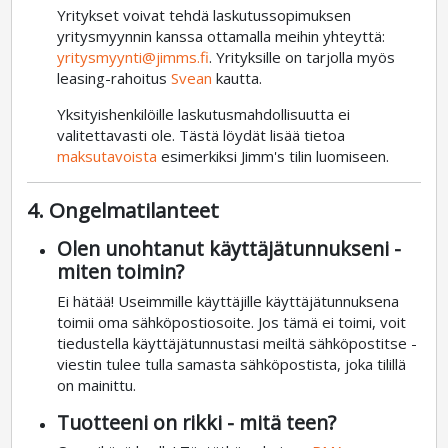
Yritykset voivat tehdä laskutussopimuksen
yritysmyynnin kanssa ottamalla meihin yhteyttä:
yritysmyynti@jimms.fi
. Yrityksille on tarjolla myös
leasing-rahoitus
Svean
kautta.
Yksityishenkilöille laskutusmahdollisuutta ei
valitettavasti ole. Tästä löydät lisää tietoa
maksutavoista
esimerkiksi Jimm's tilin luomiseen.
4. Ongelmatilanteet
Olen unohtanut käyttäjätunnukseni -
miten toimin?
Ei hätää! Useimmille käyttäjille käyttäjätunnuksena
toimii oma sähköpostiosoite. Jos tämä ei toimi, voit
tiedustella käyttäjätunnustasi meiltä sähköpostitse -
viestin tulee tulla samasta sähköpostista, joka tilillä
on mainittu.
Tuotteeni on rikki - mitä teen?