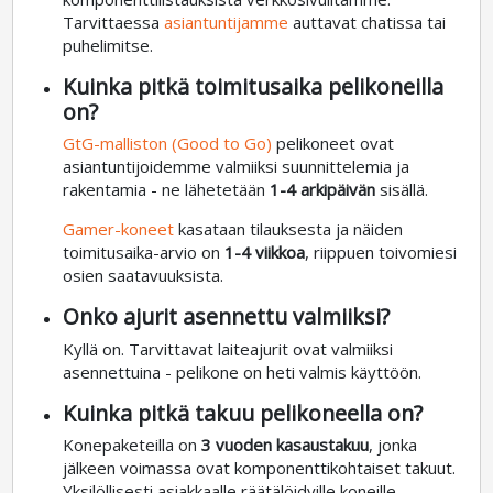
Tarvittaessa
asiantuntijamme
auttavat chatissa tai
puhelimitse.
Kuinka pitkä toimitusaika pelikoneilla
on?
GtG-malliston (Good to Go)
pelikoneet ovat
asiantuntijoidemme valmiiksi suunnittelemia ja
rakentamia - ne lähetetään
1-4 arkipäivän
sisällä.
Gamer-koneet
kasataan tilauksesta ja näiden
toimitusaika-arvio on
1-4 viikkoa
, riippuen toivomiesi
osien saatavuuksista.
Onko ajurit asennettu valmiiksi?
Kyllä on. Tarvittavat laiteajurit ovat valmiiksi
asennettuina - pelikone on heti valmis käyttöön.
Kuinka pitkä takuu pelikoneella on?
Konepaketeilla on
3 vuoden kasaustakuu
, jonka
jälkeen voimassa ovat komponenttikohtaiset takuut.
Yksilöllisesti asiakkaalle räätälöidyille koneille