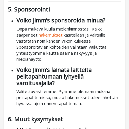
5. Sponsorointi
Voiko Jimm’s sponsoroida minua?
Onpa mukava kuulla mielenkiinnostasi! Kaikki
saapuneet
hakemukset
käsitellään ja valituille
vastataan noin kahden viikon kuluessa.
Sponsoroitavien kohteiden valintaan vaikuttaa
yhteistyömme kautta saama näkyvyys ja
medianäyttö.
Voiko Jimm’s lainata laitteita
pelitapahtumaan lyhyellä
varoitusajalla?
Valitettavasti emme. Pyrimme olemaan mukana
pelitapahtumissa, mutta hakemukset tulee lähettää
hyvässä ajoin ennen tapahtumaa.
6. Muut kysymykset