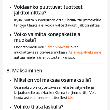
Voidaanko puuttuvat tuotteet
jälkitoimittaa?
Kyllä, mutta huomioithan että
Klarna- tai Jimms-tilillä
tehtyjä tilauksia ei voida valitettavasti jälkitoimittaa.
Voiko valmiita konepaketteja
muokata?
Ehdottomasti voi!
Gamer-paketit
ovat
muokattavissa toiveesi mukaan.
Asiakaspalvelumme
auttaa mielellään muutosten kanssa.
3. Maksaminen
Miksi en voi maksaa osamaksulla?
Osamaksu on käytettävissä rekisteröityneille ja
kirjautuneille asiakkaille (Klarna tai Jimms-tili). Voit
luoda asiakastunnukset itsellesi
tästä
.
Voinko tilata laskulla?