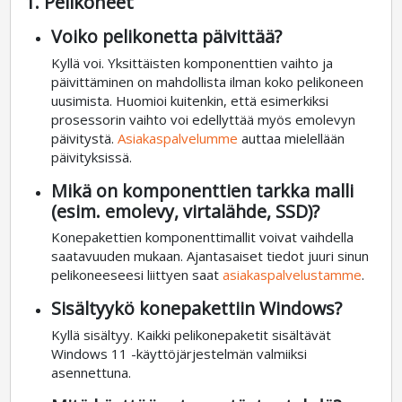
1. Pelikoneet
Voiko pelikonetta päivittää?
Kyllä voi. Yksittäisten komponenttien vaihto ja
päivittäminen on mahdollista ilman koko pelikoneen
uusimista. Huomioi kuitenkin, että esimerkiksi
prosessorin vaihto voi edellyttää myös emolevyn
päivitystä.
Asiakaspalvelumme
auttaa mielellään
päivityksissä.
Mikä on komponenttien tarkka malli
(esim. emolevy, virtalähde, SSD)?
Konepakettien komponenttimallit voivat vaihdella
saatavuuden mukaan. Ajantasaiset tiedot juuri sinun
pelikoneeseesi liittyen saat
asiakaspalvelustamme
.
Sisältyykö konepakettiin Windows?
Kyllä sisältyy. Kaikki pelikonepaketit sisältävät
Windows 11 -käyttöjärjestelmän valmiiksi
asennettuna.