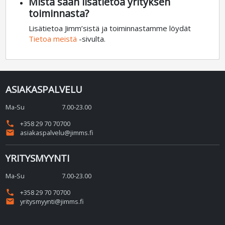
Mistä saan lisätietoa yrityksen
toiminnasta?
Lisätietoa Jimm’sistä ja toiminnastamme löydät
Tietoa meistä
-sivulta.
ASIAKASPALVELU
Ma-Su
7.00-23.00
phone
+358 29 70 70700
email
asiakaspalvelu@jimms.fi
YRITYSMYYNTI
Ma-Su
7.00-23.00
phone
+358 29 70 70700
email
yritysmyynti@jimms.fi