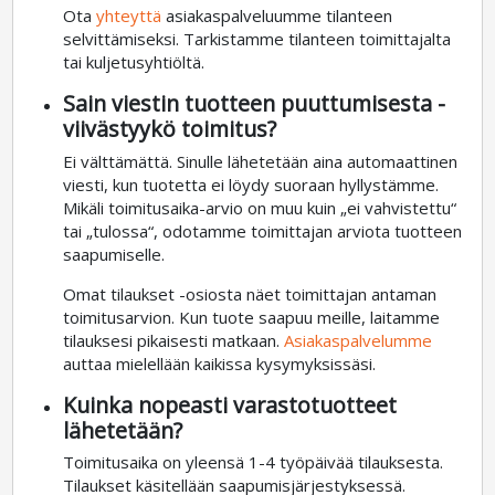
Ota
yhteyttä
asiakaspalveluumme tilanteen
selvittämiseksi. Tarkistamme tilanteen toimittajalta
tai kuljetusyhtiöltä.
Sain viestin tuotteen puuttumisesta -
viivästyykö toimitus?
Ei välttämättä. Sinulle lähetetään aina automaattinen
viesti, kun tuotetta ei löydy suoraan hyllystämme.
Mikäli toimitusaika-arvio on muu kuin „ei vahvistettu“
tai „tulossa“, odotamme toimittajan arviota tuotteen
saapumiselle.
Omat tilaukset -osiosta näet toimittajan antaman
toimitusarvion. Kun tuote saapuu meille, laitamme
tilauksesi pikaisesti matkaan.
Asiakaspalvelumme
auttaa mielellään kaikissa kysymyksissäsi.
Kuinka nopeasti varastotuotteet
lähetetään?
Toimitusaika on yleensä 1-4 työpäivää tilauksesta.
Tilaukset käsitellään saapumisjärjestyksessä.