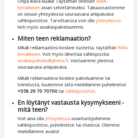
Onpa ikävä kuulla! Täytäthän oheisen
RMA-
lomakkeen
asian selvittämiseksi. Takuuosastomme
on sinuun yhteydessä seuraavana arkipäivänä
sähköpostitse. Tarvittaessa voit olla
yhteydessä
heti myös asiakaspalveluumme.
Miten teen reklamaation?
Mikäli reklamaatiosi koskee tuotetta, täytäthän
RMA-
lomakkeen
. Voit myös lähettää sähköpostia:
asiakaspalvelu@jimms.fi
. Vastaamme yleensä
seuraavana arkipäivänä.
Mikäli reklamaatiosi koskee palveluamme tai
toimitusta, kuulemme siitä mielellämme puhelimitse
+358 29 70 70700
tai
sähköpostitse
.
En löytänyt vastausta kysymykseeni -
mitä teen?
Voit aina olla
yhteydessä
asiantuntijoihimme
sähköpostitse, puhelimitse tai chatissä. Olemme
mielellämme avuksi!