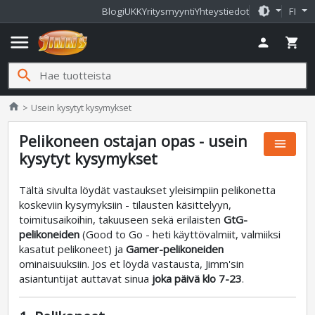
brightness_medium
Blogi
UKK
Yritysmyynti
Yhteystiedot
FI
menu
person
shopping_cart
search
Jimms.fi
home
Usein kysytyt kysymykset
Pelikoneen ostajan opas - usein
menu
kysytyt kysymykset
Tältä sivulta löydät vastaukset yleisimpiin pelikonetta
koskeviin kysymyksiin - tilausten käsittelyyn,
toimitusaikoihin, takuuseen sekä erilaisten
GtG-
pelikoneiden
(Good to Go - heti käyttövalmiit, valmiiksi
kasatut pelikoneet) ja
Gamer-pelikoneiden
ominaisuuksiin. Jos et löydä vastausta, Jimm'sin
asiantuntijat auttavat sinua
joka päivä klo 7-23
.