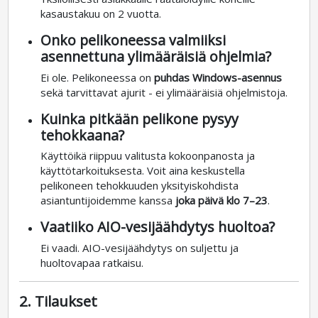
kasaustakuu on 2 vuotta.
Onko pelikoneessa valmiiksi
asennettuna ylimääräisiä ohjelmia?
Ei ole. Pelikoneessa on
puhdas Windows-asennus
sekä tarvittavat ajurit - ei ylimääräisiä ohjelmistoja.
Kuinka pitkään pelikone pysyy
tehokkaana?
Käyttöikä riippuu valitusta kokoonpanosta ja
käyttötarkoituksesta. Voit aina keskustella
pelikoneen tehokkuuden yksityiskohdista
asiantuntijoidemme kanssa
joka päivä klo 7–23
.
Vaatiiko AIO-vesijäähdytys huoltoa?
Ei vaadi. AIO-vesijäähdytys on suljettu ja
huoltovapaa ratkaisu.
2. Tilaukset