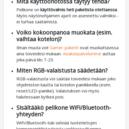
Mitä käyttöönotossa täytyy tehdä?
Pelikone on
käyttövalmis heti paketista otettaessa
.
Myös näytönohjaimen ajurit on asennettu valmiiksi -
ei turhaa säätämistä.
Voiko kokoonpanoa muokata (esim.
vaihtaa kotelon)?
Ilman muuta voi!
Gamer-paketit
ovat muokattavissa
aina toiveidesi mukaan.
Asiakaspalvelumme
auttaa
joka päivä klo 7-23.
Miten RGB-valaistusta säädetään?
RGB-valaistusta voi säätää toiveidesi mukaan joko
ohjelmiston kautta tai kotelon painikkeella (esim.
reset/LED-painike). Valaistuksen voi myös
halutessaan kytkeä pois.
Sisältääkö pelikone WiFi/Bluetooth-
yhteyden?
WiFi/Bluetooth-tuki selviää tuotetietojen
komponenttilistauksista verkkosivuiltamme.