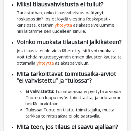
Miksi tilausvahvistusta ei tullut?
Tarkistathan, onko tilausvahvistus päätynyt
roskapostiin? Jos et löydä viestinä Roskaposti-
kansiosta, otathan
yhteyttä
asiakaspalveluumme,
niin laitamme sen uudelleen sinulle.
Voinko muokata tilaustani jälkikäteen?
Jos tilausta ei ole vielä lähetetty, sitä voi muokata.
Voit tehdä muutospyynnön omien tilausten kautta tai
ottamalla
yhteyttä
asiakaspalveluun.
Mitä tarkoittavat toimitusaika-arviot
“ei vahvistettu“ ja “tulossa“?
Ei vahvistettu:
Toimitusaikaa ei pystytä arvioida.
Tuote on loppu myös toimittajilta, ja odotamme
heidän arviotaan.
Tulossa:
Tuote on tilattu toimittajalta, mutta
tarkkaa toimitusaikaa ei ole saatavilla.
Mitä teen, jos tilaus ei saavu ajallaan?