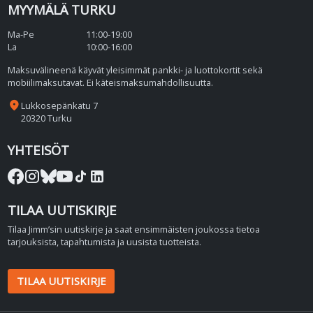
MYYMÄLÄ TURKU
Ma-Pe
11:00-19:00
La
10:00-16:00
Maksuvälineenä käyvät yleisimmät pankki- ja luottokortit sekä
mobiilimaksutavat. Ei käteismaksumahdollisuutta.
place
Lukkosepänkatu 7
20320 Turku
YHTEISÖT
TILAA UUTISKIRJE
Tilaa Jimm’sin uutiskirje ja saat ensimmäisten joukossa tietoa
tarjouksista, tapahtumista ja uusista tuotteista.
TILAA UUTISKIRJE