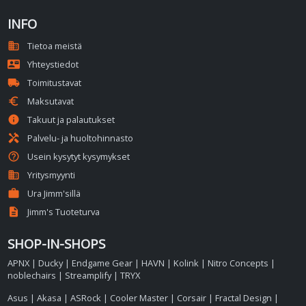
INFO
domain
Tietoa meistä
contact_mail
Yhteystiedot
local_shipping
Toimitustavat
euro
Maksutavat
info
Takuut ja palautukset
handyman
Palvelu- ja huoltohinnasto
help_outline
Usein kysytyt kysymykset
business
Yritysmyynti
work
Ura Jimm'sillä
description
Jimm's Tuoteturva
SHOP-IN-SHOPS
APNX
|
Ducky
|
Endgame Gear
|
HAVN
|
Kolink
|
Nitro Concepts
|
noblechairs
|
Streamplify
|
TRYX
Asus
|
Akasa
|
ASRock
|
Cooler Master
|
Corsair
|
Fractal Design
|