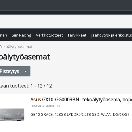
inen
Sim Racing
Verkkotuotteet
Tarvikkeet
Jäähdytys- ja erikoistu
Tekoälytyöasemat
oälytyöasemat
Pisteytys
tään
tuotteet
:
1 - 12 / 12
Asus
GX10-GG0003BN- tekoälytyöasema, hop
90MS0371-M000U0
GB10 GRACE, 128GB LPDDR5X, 2TB SSD, WLAN, DGX-OS7