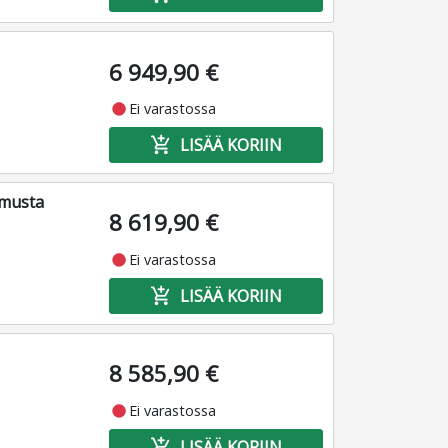
6 949,90 €
fiber_manual_record
Ei varastossa
add_shopping_cart
LISÄÄ KORIIN
 musta
8 619,90 €
fiber_manual_record
Ei varastossa
add_shopping_cart
LISÄÄ KORIIN
8 585,90 €
fiber_manual_record
Ei varastossa
add_shopping_cart
LISÄÄ KORIIN