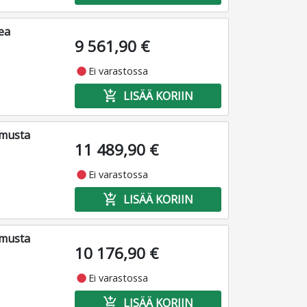
ea
9 561,90 €
fiber_manual_record
Ei varastossa
add_shopping_cart
LISÄÄ KORIIN
 musta
11 489,90 €
fiber_manual_record
Ei varastossa
add_shopping_cart
LISÄÄ KORIIN
 musta
10 176,90 €
fiber_manual_record
Ei varastossa
add_shopping_cart
LISÄÄ KORIIN