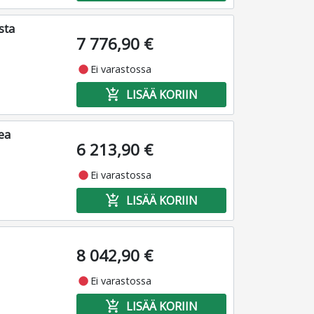
sta
7 776,90 €
fiber_manual_record
Ei varastossa
add_shopping_cart
LISÄÄ KORIIN
ea
6 213,90 €
fiber_manual_record
Ei varastossa
add_shopping_cart
LISÄÄ KORIIN
8 042,90 €
fiber_manual_record
Ei varastossa
add_shopping_cart
LISÄÄ KORIIN