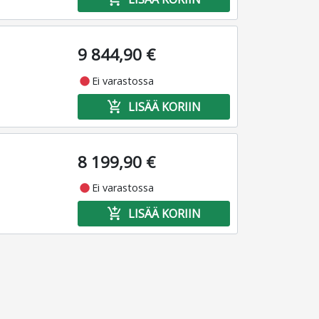
9 844,90 €
fiber_manual_record
Ei varastossa
add_shopping_cart
LISÄÄ KORIIN
8 199,90 €
fiber_manual_record
Ei varastossa
add_shopping_cart
LISÄÄ KORIIN