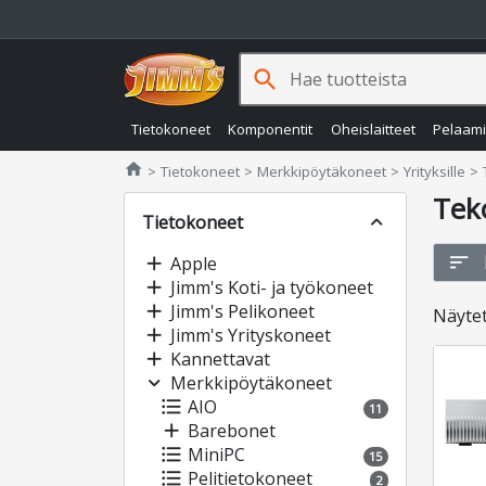
search
Tietokoneet
Komponentit
Oheislaitteet
Pelaam
Jimms.fi
home
Tietokoneet
Merkkipöytäkoneet
Yrityksille
Tek
Tietokoneet
expand_less
sort
add
Apple
add
Jimm's Koti- ja työkoneet
add
Jimm's Pelikoneet
Näyte
add
Jimm's Yrityskoneet
add
Kannettavat
expand_more
Merkkipöytäkoneet
format_list_bulleted
AIO
11
add
Barebonet
format_list_bulleted
MiniPC
15
format_list_bulleted
Pelitietokoneet
2