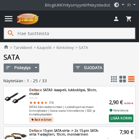
brightness_medium
Blogi
UKK
Yritysmyynti
Yhteystiedot
FI
menu
person
shopping_cart
search
Jimms.fi
home
Tarvikkeet
Kaapelit
Kiintolevy
SATA
SATA
sort
Pisteytys
filter_list
SUODATA
apps
grid_view
table_rows
Näytetään
:
1 - 25 / 33
Deltaco
SATA3 -kaapeli, lukkoklipsi, 50cm,
musta
SATA-1001
2,90 €
star
star
star
star
star_half
(13)
3,90 €
SATA 6 Gb/s tiedonsiirtoon | Lukkoklipsit varmaan
fiber_manual_record
Varastossa
kiinnitykseen | Suora-suora liitinrakenne | SSD- ja
kiintolevykäyttöön
LISÄÄ KORIIN
Back to School
local_offer
Deltaco
15-pin SATA-virta -> 2x 15-pin SATA-
7,90 €
virta Y-adapteri, 10cm, monivärinen
SATA-15