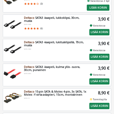
fiber_manual_record
Varastossa 2 kpl
star
star
star
star
star_border
(3)
LISÄÄ KORIIN
Deltaco
SATA3 -kaapeli, lukkoklipsi, 30cm,
3,90 €
musta
SATA-1000
fiber_manual_record
Varastossa
star
star
star
star
star
(6)
LISÄÄ KORIIN
Deltaco
SATA3 -kaapeli, lukitusklipsillä, 70cm,
3,90 €
musta
SATA-1002
fiber_manual_record
Varastossa
LISÄÄ KORIIN
Deltaco
SATA3 -kaapeli, kulma ylös - suora,
3,90 €
30cm, punainen
SATA-03A1
fiber_manual_record
Varastossa
LISÄÄ KORIIN
Deltaco
15-pin SATA & Molex 4-pin, 3x SATA, 1x
8,90 €
Molex -Y-virta-adapteri, 15cm, monivärinen
SATA-16
fiber_manual_record
Toimittajilla
LISÄÄ KORIIN