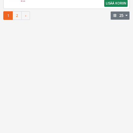
LISÄÄ KORIIN
1
2
›
tag
25