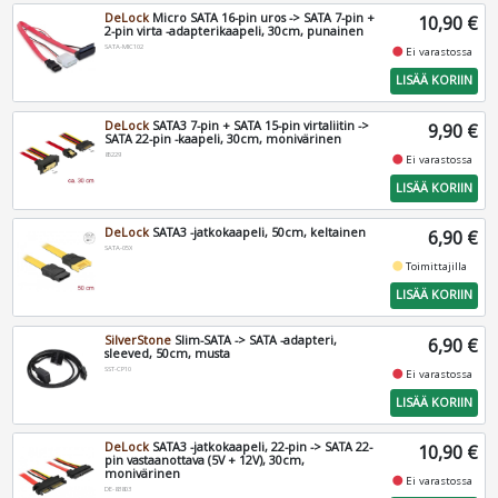
DeLock
Micro SATA 16-pin uros -> SATA 7-pin +
10,90 €
2-pin virta -adapterikaapeli, 30cm, punainen
SATA-MIC102
fiber_manual_record
Ei varastossa
LISÄÄ KORIIN
DeLock
SATA3 7-pin + SATA 15-pin virtaliitin ->
9,90 €
SATA 22-pin -kaapeli, 30cm, monivärinen
85229
fiber_manual_record
Ei varastossa
LISÄÄ KORIIN
DeLock
SATA3 -jatkokaapeli, 50cm, keltainen
6,90 €
SATA-05X
fiber_manual_record
Toimittajilla
LISÄÄ KORIIN
SilverStone
Slim-SATA -> SATA -adapteri,
6,90 €
sleeved, 50cm, musta
SST-CP10
fiber_manual_record
Ei varastossa
LISÄÄ KORIIN
DeLock
SATA3 -jatkokaapeli, 22-pin -> SATA 22-
10,90 €
pin vastaanottava (5V + 12V), 30cm,
monivärinen
fiber_manual_record
Ei varastossa
DE-83803