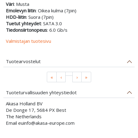
Väri
: Musta
Emolevyn liitin
: Oikea kulma (7pin)
HDD-liitin
: Suora (7pin)
Tuetut yhteydet
: SATA 3.0
Tiedonsiirtonopeus
: 6.0 Gb/s
Valmistajan tuotesivu
Tuotearvostelut
«
‹
›
»
Tuoteturvallisuuden yhteystiedot
Akasa Holland BV
De Donge 17, 5684 PX Best
The Netherlands
Email euinfo@akasa-europe.com