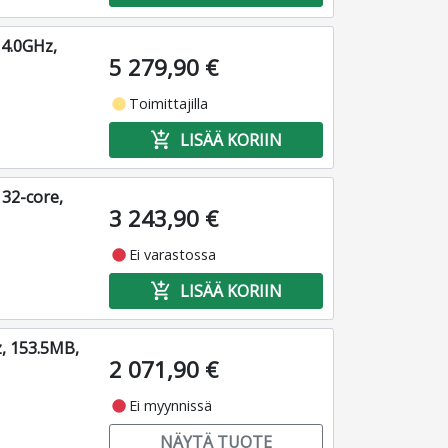
4.0GHz,
5 279,90 €
fiber_manual_record
Toimittajilla
add_shopping_cart
LISÄÄ KORIIN
32-core,
3 243,90 €
fiber_manual_record
Ei varastossa
add_shopping_cart
LISÄÄ KORIIN
, 153.5MB,
2 071,90 €
fiber_manual_record
Ei myynnissä
NÄYTÄ TUOTE