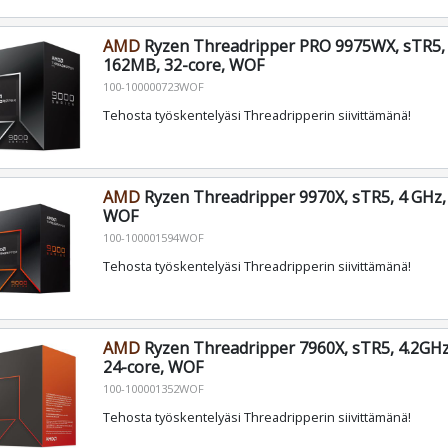
AMD
Ryzen Threadripper PRO 9975WX, sTR5, 
162MB, 32-core, WOF
100-100000723WOF
Tehosta työskentelyäsi Threadripperin siivittämänä!
AMD
Ryzen Threadripper 9970X, sTR5, 4 GHz, 
WOF
100-100001594WOF
Tehosta työskentelyäsi Threadripperin siivittämänä!
AMD
Ryzen Threadripper 7960X, sTR5, 4.2GHz
24-core, WOF
100-100001352WOF
Tehosta työskentelyäsi Threadripperin siivittämänä!