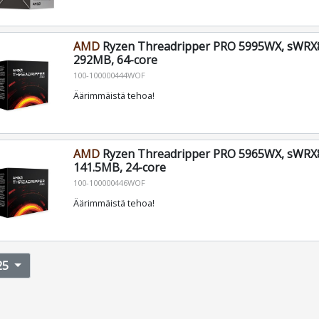
AMD
Ryzen Threadripper PRO 5995WX, sWRX8
292MB, 64-core
100-100000444WOF
Äärimmäistä tehoa!
AMD
Ryzen Threadripper PRO 5965WX, sWRX8
141.5MB, 24-core
100-100000446WOF
Äärimmäistä tehoa!
25