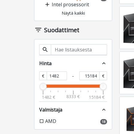
add
Intel prosessorit
Näytä kaikki
filter_list
Suodattimet
search
Hinta
expand_less
-
€
€
8333 €
1482 €
15184 €
Valmistaja
expand_less
AMD
check_box_outline_blank
18