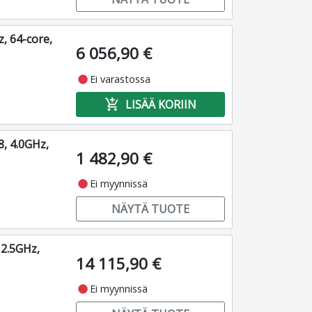
, 64-core,
6 056,90 €
fiber_manual_record
Ei varastossa
add_shopping_cart
LISÄÄ KORIIN
, 4.0GHz,
1 482,90 €
fiber_manual_record
Ei myynnissä
NÄYTÄ TUOTE
2.5GHz,
14 115,90 €
fiber_manual_record
Ei myynnissä