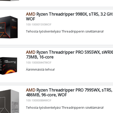
AMD
Ryzen Threadripper 9980X, sTR5, 3.2 GHz
WOF
100-100001593WOF
Tehosta työskentelyäsi Threadripperin siivittämänä!
AMD
Ryzen Threadripper PRO 5955WX, sWRX8
73MB, 16-core
100-100000447WOF
Äärimmäistä tehoa!
AMD
Ryzen Threadripper PRO 7995WX, sTR5, 
486MB, 96-core, WOF
100-100000884WOF
Tehosta työskentelyäsi Threadripperin siivittämänä!