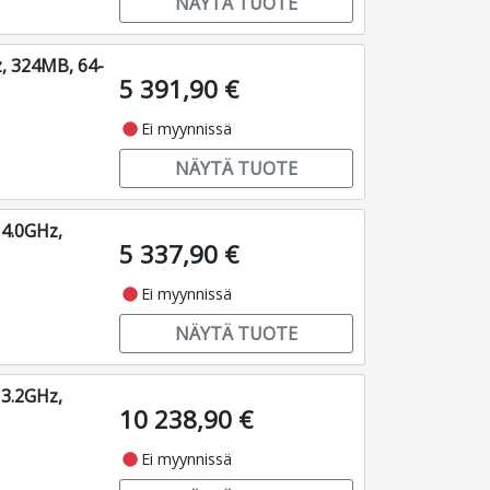
NÄYTÄ TUOTE
, 324MB, 64-
5 391,90 €
fiber_manual_record
Ei myynnissä
NÄYTÄ TUOTE
4.0GHz,
5 337,90 €
fiber_manual_record
Ei myynnissä
NÄYTÄ TUOTE
3.2GHz,
10 238,90 €
fiber_manual_record
Ei myynnissä