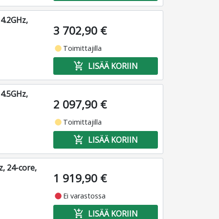
4.2GHz,
3 702,90 €
fiber_manual_record
Toimittajilla
add_shopping_cart
LISÄÄ KORIIN
4.5GHz,
2 097,90 €
fiber_manual_record
Toimittajilla
add_shopping_cart
LISÄÄ KORIIN
, 24-core,
1 919,90 €
fiber_manual_record
Ei varastossa
add_shopping_cart
LISÄÄ KORIIN