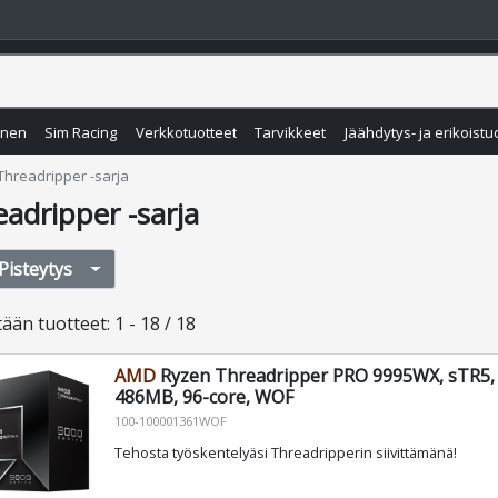
inen
Sim Racing
Verkkotuotteet
Tarvikkeet
Jäähdytys- ja erikoistu
Threadripper -sarja
adripper -sarja
Pisteytys
tään
tuotteet
:
1 - 18 / 18
AMD
Ryzen Threadripper PRO 9995WX, sTR5, 
486MB, 96-core, WOF
100-100001361WOF
Tehosta työskentelyäsi Threadripperin siivittämänä!