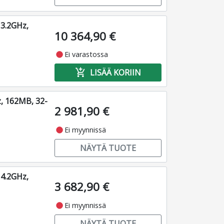
3.2GHz,
10 364,90 €
fiber_manual_record
Ei varastossa
add_shopping_cart
LISÄÄ KORIIN
, 162MB, 32-
2 981,90 €
fiber_manual_record
Ei myynnissä
NÄYTÄ TUOTE
4.2GHz,
3 682,90 €
fiber_manual_record
Ei myynnissä
NÄYTÄ TUOTE