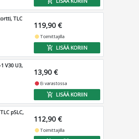
add_shopping_cart
LISÄÄ KORIIN
ortti, TLC
119,90 €
fiber_manual_record
Toimittajilla
add_shopping_cart
LISÄÄ KORIIN
1 V30 U3,
13,90 €
fiber_manual_record
Ei varastossa
add_shopping_cart
LISÄÄ KORIIN
 TLC pSLC,
112,90 €
fiber_manual_record
Toimittajilla