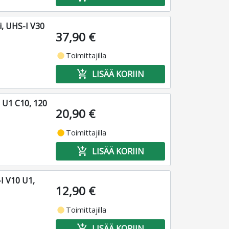
, UHS-I V30
37,90 €
fiber_manual_record
Toimittajilla
add_shopping_cart
LISÄÄ KORIIN
 U1 C10, 120
20,90 €
fiber_manual_record
Toimittajilla
add_shopping_cart
LISÄÄ KORIIN
I V10 U1,
12,90 €
fiber_manual_record
Toimittajilla
add_shopping_cart
LISÄÄ KORIIN