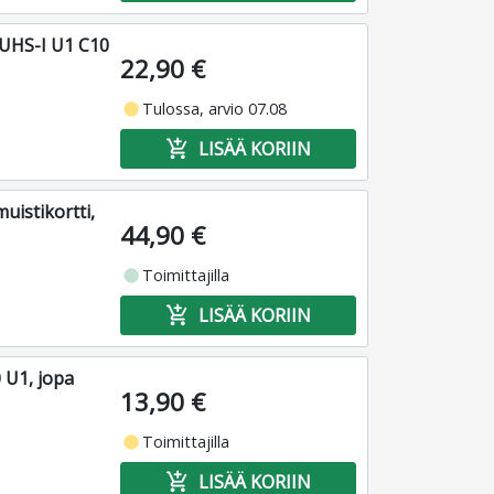
 UHS-I U1 C10
22,90 €
fiber_manual_record
Tulossa, arvio 07.08
add_shopping_cart
LISÄÄ KORIIN
istikortti,
44,90 €
fiber_manual_record
Toimittajilla
add_shopping_cart
LISÄÄ KORIIN
 U1, jopa
13,90 €
fiber_manual_record
Toimittajilla
add_shopping_cart
LISÄÄ KORIIN