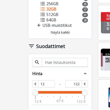
format_list_bulleted
256GB
25
format_list_bulleted
32GB
17
format_list_bulleted
512GB
21
format_list_bulleted
64GB
28
add
USB-muistitikut
Näytä kaikki
filter_list
Suodattimet
search
Hinta
expand_less
-
€
€
67 €
12 €
122 €