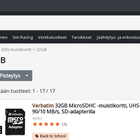
inen
Sim Racing
Verkkotuotteet
Tarvikkeet
Jäähdytys- ja erikoistu
 (SD)-muistikortit
32GB
GB
Pisteytys
tään
tuotteet
:
1 - 17 / 17
Verbatim
32GB MicroSDHC -muistikortti, UHS-
90/10 MB/s, SD-adapterilla
44083
star
star
star
star
star
(1)
Back to School
local_offer