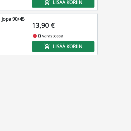
add_shopping_cart
LISÄÄ KORIIN
 jopa 90/45
13,90 €
fiber_manual_record
Ei varastossa
add_shopping_cart
LISÄÄ KORIIN