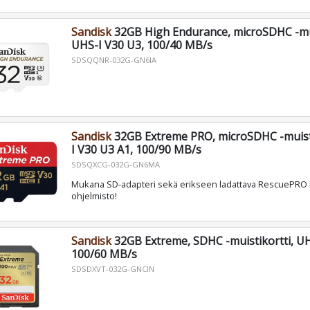
Sandisk
32GB High Endurance, microSDHC -mui
UHS-I V30 U3, 100/40 MB/s
SDSQQNR-032G-GN6IA
Sandisk
32GB Extreme PRO, microSDHC -muisti
I V30 U3 A1, 100/90 MB/s
SDSQXCG-032G-GN6MA
Mukana SD-adapteri sekä erikseen ladattava RescuePRO 
ohjelmisto!
Sandisk
32GB Extreme, SDHC -muistikortti, UH
100/60 MB/s
SDSDXVT-032G-GNCIN