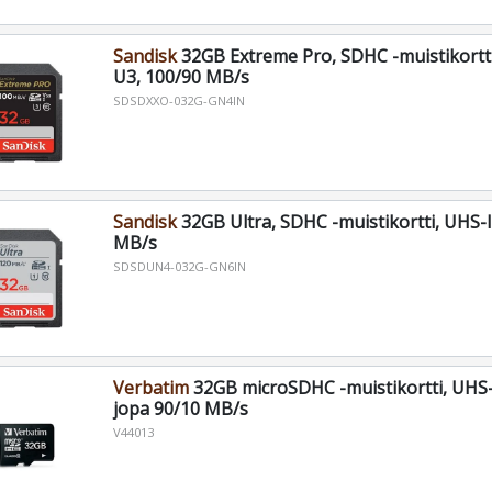
Sandisk
32GB Extreme Pro, SDHC -muistikortti
U3, 100/90 MB/s
SDSDXXO-032G-GN4IN
Sandisk
32GB Ultra, SDHC -muistikortti, UHS-I
MB/s
SDSDUN4-032G-GN6IN
Verbatim
32GB microSDHC -muistikortti, UHS-
jopa 90/10 MB/s
V44013