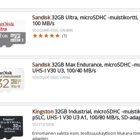
Sandisk
32GB Ultra, microSDHC -muistikortti,
100 MB/s
SDSQUNR-032G-GN3MN
star
star
star
star
star
(1)
Sandisk
32GB Max Endurance, microSDHC -muis
UHS-I V30 U3, 100/40 MB/s
SDSQQVR-032G-GN6IA
Kingston
32GB Industrial, microSDHC -muistik
pSLC, UHS-1 V30 U3 A1, 100/80 MB/s, SD-adapt
SDCIT2/32GB
Erinomainen valinta esim. teollisuuskäyttöön! Mukana toi
adapteri.