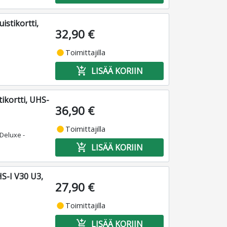
stikortti,
32,90 €
fiber_manual_record
Toimittajilla
add_shopping_cart
LISÄÄ KORIIN
kortti, UHS-
36,90 €
fiber_manual_record
Toimittajilla
Deluxe -
add_shopping_cart
LISÄÄ KORIIN
S-I V30 U3,
27,90 €
fiber_manual_record
Toimittajilla
add_shopping_cart
LISÄÄ KORIIN