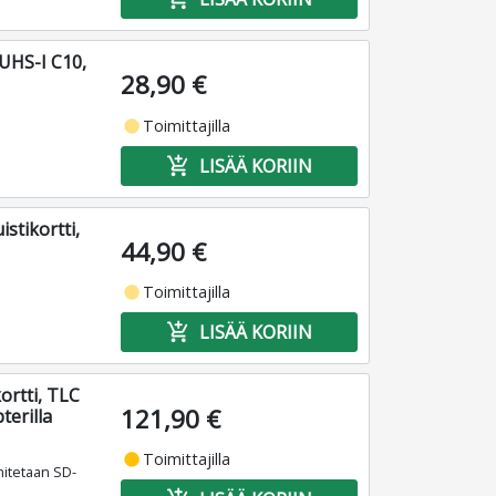
 UHS-I C10,
28,90 €
fiber_manual_record
Toimittajilla
add_shopping_cart
LISÄÄ KORIIN
tikortti,
44,90 €
fiber_manual_record
Toimittajilla
add_shopping_cart
LISÄÄ KORIIN
ortti, TLC
121,90 €
erilla
fiber_manual_record
Toimittajilla
mitetaan SD-