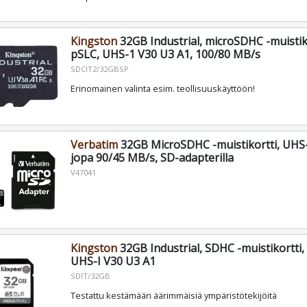
Kingston
32GB Industrial, microSDHC -muistik
pSLC, UHS-1 V30 U3 A1, 100/80 MB/s
SDCIT2/32GBSP
Erinomainen valinta esim. teollisuuskäyttöön!
Verbatim
32GB MicroSDHC -muistikortti, UHS-
jopa 90/45 MB/s, SD-adapterilla
V47041
Kingston
32GB Industrial, SDHC -muistikortti,
UHS-I V30 U3 A1
SDIT/32GB
Testattu kestämään äärimmäisiä ympäristötekijöitä