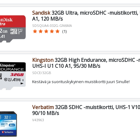
Sandisk
32GB Ultra, microSDHC -muistikortti,
A1, 120 MB/s
SDSQUA4-032G-GN6MA
star
star
star
star
star
(1)
Kingston
32GB High Endurance, microSDHC -mu
UHS-I U1 C10 A1, 95/30 MB/s
SDCE/32GB
Kestävä ja suorituskykyinen muistikortti juuri Sinulle!
Verbatim
32GB SDHC -muistikortti, UHS-1 V10
90/10 MB/s
V43963