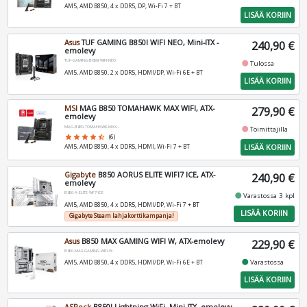
AM5, AMD B850, 4 x DDR5, DP, Wi-Fi 7 + BT
LISÄÄ KORIIN
Asus
TUF GAMING B850I WIFI NEO, Mini-ITX -
240,90 €
emolevy
TUF-GAMING-B850I-WIFI-NEO
fiber_manual_record
Tulossa
AM5, AMD B850, 2 x DDR5, HDMI/DP, Wi-Fi 6E + BT
LISÄÄ KORIIN
MSI
MAG B850 TOMAHAWK MAX WIFI, ATX-
279,90 €
emolevy
MAG-B850-TOMAHAWK-MAX-WIFI
fiber_manual_record
Toimittajilla
star
star
star
star
star_half
(6)
LISÄÄ KORIIN
AM5, AMD B850, 4 x DDR5, HDMI, Wi-Fi 7 + BT
Gigabyte
B850 AORUS ELITE WIFI7 ICE, ATX-
240,90 €
emolevy
B850-A-ELITE-WF7-ICE
fiber_manual_record
Varastossa 3 kpl
AM5, AMD B850, 4 x DDR5, HDMI/DP, Wi-Fi 7 + BT
LISÄÄ KORIIN
Gigabyte Steam lahjakorttikampanja!
Asus
B850 MAX GAMING WIFI W, ATX-emolevy
229,90 €
B850-MAX-GAMING-WIFI-W
fiber_manual_record
Varastossa
AM5, AMD B850, 4 x DDR5, HDMI/DP, Wi-Fi 6E + BT
LISÄÄ KORIIN