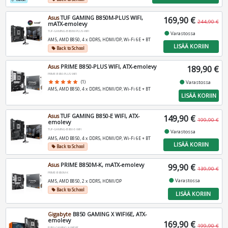
add_circle_outline
Asus
TUF GAMING B850M-PLUS WIFI,
169,90 €
244,90 €
mATX-emolevy
TUF-GAMING-B850M-PLUS-WIFI
fiber_manual_record
Varastossa
AM5, AMD B850, 4 x DDR5, HDMI/DP, Wi-Fi 6E + BT
LISÄÄ KORIIN
Back to School
local_offer
Asus
PRIME B850-PLUS WIFI, ATX-emolevy
189,90 €
PRIME-B850-PLUS-WIFI
fiber_manual_record
star
star
star
star
star
(1)
Varastossa
AM5, AMD B850, 4 x DDR5, HDMI/DP, Wi-Fi 6E + BT
LISÄÄ KORIIN
Asus
TUF GAMING B850-E WIFI, ATX-
149,90 €
199,90 €
emolevy
TUF-GAMING-B850-E-WIFI
fiber_manual_record
Varastossa
AM5, AMD B850, 4 x DDR5, HDMI/DP, Wi-Fi 6E + BT
LISÄÄ KORIIN
Back to School
local_offer
Asus
PRIME B850M-K, mATX-emolevy
99,90 €
139,90 €
PRIME-B850M-K
fiber_manual_record
Varastossa
AM5, AMD B850, 2 x DDR5, HDMI/DP
Back to School
local_offer
LISÄÄ KORIIN
Gigabyte
B850 GAMING X WIFI6E, ATX-
emolevy
169,90 €
199,90 €
B850-GAMING-X-WIFI6E