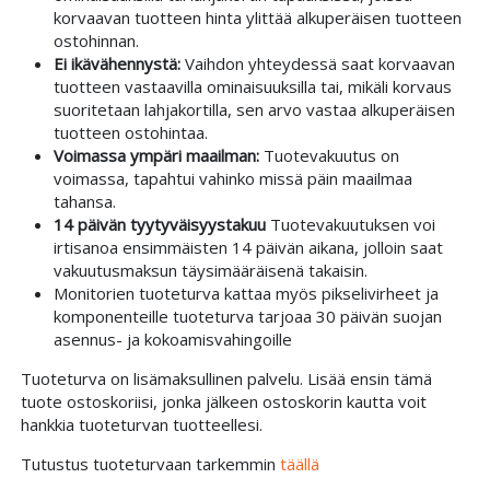
korvaavan tuotteen hinta ylittää alkuperäisen tuotteen
ostohinnan.
Ei ikävähennystä:
Vaihdon yhteydessä saat korvaavan
tuotteen vastaavilla ominaisuuksilla tai, mikäli korvaus
suoritetaan lahjakortilla, sen arvo vastaa alkuperäisen
tuotteen ostohintaa.
Voimassa ympäri maailman:
Tuotevakuutus on
voimassa, tapahtui vahinko missä päin maailmaa
tahansa.
14 päivän tyytyväisyystakuu
Tuotevakuutuksen voi
irtisanoa ensimmäisten 14 päivän aikana, jolloin saat
vakuutusmaksun täysimääräisenä takaisin.
Monitorien tuoteturva kattaa myös pikselivirheet ja
komponenteille tuoteturva tarjoaa 30 päivän suojan
asennus- ja kokoamisvahingoille
Tuoteturva on lisämaksullinen palvelu. Lisää ensin tämä
tuote ostoskoriisi, jonka jälkeen ostoskorin kautta voit
hankkia tuoteturvan tuotteellesi.
Tutustus tuoteturvaan tarkemmin
täällä