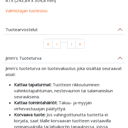
ATX (243,84 x 304,8 mm)
Valmistajan tuotesivu
Tuotearvostelut
«
‹
›
»
Jimm's Tuoteturva
Jimm's tuoteturva on tuotevakuutus joka sisältää seuraavat
asiat:
Kattaa tapaturmat:
Tuotteen rikkoutuminen
vahinkotapahtuman, nestevaurion tai salamaniskun
seurauksena.
Kattaa toimintahäiriöt:
Takuu- ja myyjän
virhevastuuajan päätyttyä.
Korvaava tuote:
Jos vahingoittunutta tuotetta ei
korjata, saat tilalle korvaavan tuotteen vastaavilla
ominaisuuksilla tai lahjakortin tapauksissa, joissa