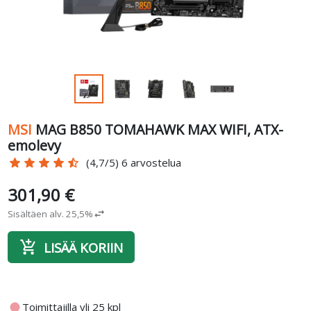
MSI
MAG B850 TOMAHAWK MAX WIFI, ATX-
emolevy
star
star
star
star
star_half
(4,7/5) 6 arvostelua
301,90 €
Sisältäen alv. 25,5%
swap_horiz
add_shopping_cart
LISÄÄ KORIIN
fiber_manual_record
Toimittajilla yli 25 kpl