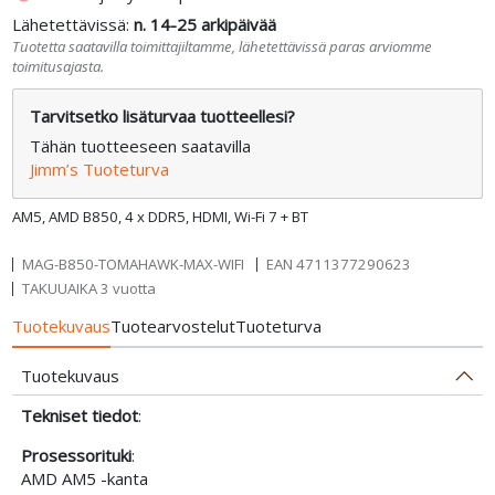
Lähetettävissä:
n. 14-25 arkipäivää
Tuotetta saatavilla toimittajiltamme, lähetettävissä paras arviomme
toimitusajasta.
Tarvitsetko lisäturvaa tuotteellesi?
Tähän tuotteeseen saatavilla
Jimm’s Tuoteturva
AM5, AMD B850, 4 x DDR5, HDMI, Wi-Fi 7 + BT
MAG-B850-TOMAHAWK-MAX-WIFI
EAN
4711377290623
TAKUUAIKA 3 vuotta
Tuotekuvaus
Tuotearvostelut
Tuoteturva
Tuotekuvaus
Tekniset tiedot
:
Prosessorituki
:
AMD AM5 -kanta