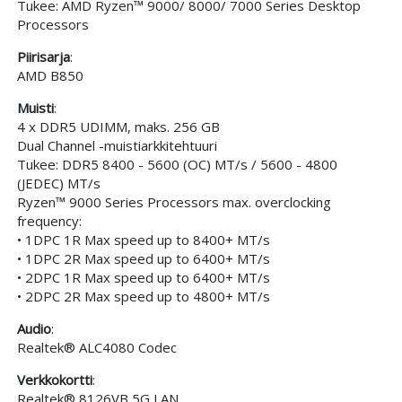
Tukee: AMD Ryzen™ 9000/ 8000/ 7000 Series Desktop
Processors
Piirisarja
:
AMD B850
Muisti
:
4 x DDR5 UDIMM, maks. 256 GB
Dual Channel -muistiarkkitehtuuri
Tukee: DDR5 8400 - 5600 (OC) MT/s / 5600 - 4800
(JEDEC) MT/s
Ryzen™ 9000 Series Processors max. overclocking
frequency:
• 1DPC 1R Max speed up to 8400+ MT/s
• 1DPC 2R Max speed up to 6400+ MT/s
• 2DPC 1R Max speed up to 6400+ MT/s
• 2DPC 2R Max speed up to 4800+ MT/s
Audio
:
Realtek® ALC4080 Codec
Verkkokortti
:
Realtek® 8126VB 5G LAN