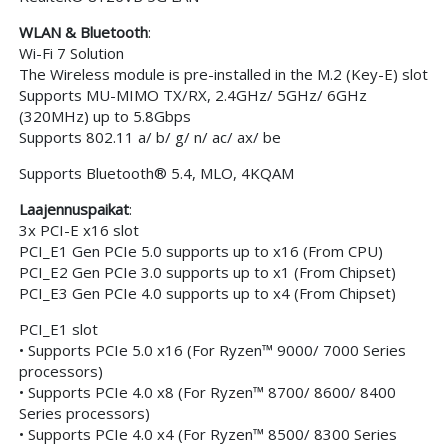
WLAN & Bluetooth
:
Wi-Fi 7 Solution
The Wireless module is pre-installed in the M.2 (Key-E) slot
Supports MU-MIMO TX/RX, 2.4GHz/ 5GHz/ 6GHz
(320MHz) up to 5.8Gbps
Supports 802.11 a/ b/ g/ n/ ac/ ax/ be
Supports Bluetooth® 5.4, MLO, 4KQAM
Laajennuspaikat
:
3x PCI-E x16 slot
PCI_E1 Gen PCIe 5.0 supports up to x16 (From CPU)
PCI_E2 Gen PCIe 3.0 supports up to x1 (From Chipset)
PCI_E3 Gen PCIe 4.0 supports up to x4 (From Chipset)
PCI_E1 slot
• Supports PCIe 5.0 x16 (For Ryzen™ 9000/ 7000 Series
processors)
• Supports PCIe 4.0 x8 (For Ryzen™ 8700/ 8600/ 8400
Series processors)
• Supports PCIe 4.0 x4 (For Ryzen™ 8500/ 8300 Series