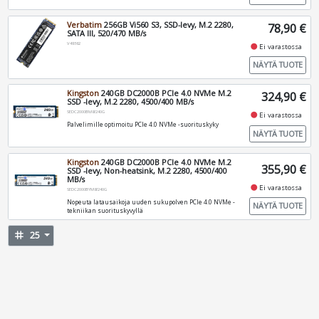
Verbatim
256GB Vi560 S3, SSD-levy, M.2 2280,
78,90 €
SATA III, 520/470 MB/s
V49362
fiber_manual_record
Ei varastossa
NÄYTÄ TUOTE
Kingston
240GB DC2000B PCIe 4.0 NVMe M.2
324,90 €
SSD -levy, M.2 2280, 4500/400 MB/s
SEDC2000BM8/240G
fiber_manual_record
Ei varastossa
Palvelimille optimoitu PCIe 4.0 NVMe -suorituskyky
NÄYTÄ TUOTE
Kingston
240GB DC2000B PCIe 4.0 NVMe M.2
355,90 €
SSD -levy, Non-heatsink, M.2 2280, 4500/400
MB/s
fiber_manual_record
Ei varastossa
SEDC2000BYM8/240G
Nopeuta latausaikoja uuden sukupolven PCIe 4.0 NVMe -
NÄYTÄ TUOTE
tekniikan suorituskyvyllä
tag
25