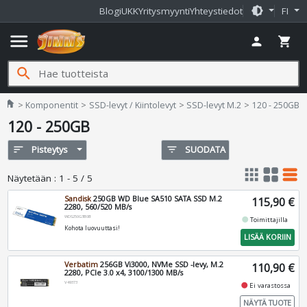
brightness_medium
Blogi
UKK
Yritysmyynti
Yhteystiedot
FI
menu
person
shopping_cart
search
Jimms.fi
home
Komponentit
SSD-levyt / Kiintolevyt
SSD-levyt M.2
120 - 250GB
120 - 250GB
sort
Pisteytys
filter_list
SUODATA
apps
grid_view
table_rows
Näytetään
:
1 - 5 / 5
Sandisk
250GB WD Blue SA510 SATA SSD M.2
115,90 €
2280, 560/520 MB/s
WDS250G3B0B
fiber_manual_record
Toimittajilla
Kohota luovuuttasi!
LISÄÄ KORIIN
Verbatim
256GB Vi3000, NVMe SSD -levy, M.2
110,90 €
2280, PCIe 3.0 x4, 3100/1300 MB/s
V49373
fiber_manual_record
Ei varastossa
NÄYTÄ TUOTE