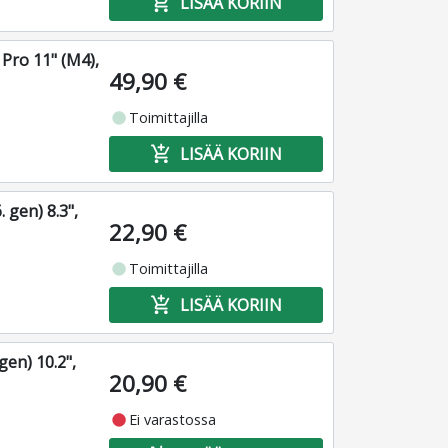
add_shopping_cart
LISÄÄ KORIIN
Pro 11" (M4),
49,90 €
fiber_manual_record
Toimittajilla
add_shopping_cart
LISÄÄ KORIIN
. gen) 8.3",
22,90 €
fiber_manual_record
Toimittajilla
add_shopping_cart
LISÄÄ KORIIN
gen) 10.2",
20,90 €
fiber_manual_record
Ei varastossa