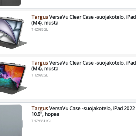
Targus
VersaVu Clear Case -suojakotelo, iPad
(M4), musta
THZ985GL
Targus
VersaVu Clear Case -suojakotelo, iPad
(M4), musta
THZ982GL
Targus
VersaVu Case -suojakotelo, iPad 2022 
10.9", hopea
THZ93511GL