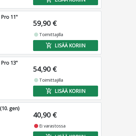
 Pro 11"
59,90 €
fiber_manual_record
Toimittajilla
add_shopping_cart
LISÄÄ KORIIN
 Pro 13"
54,90 €
fiber_manual_record
Toimittajilla
add_shopping_cart
LISÄÄ KORIIN
(10. gen)
40,90 €
fiber_manual_record
Ei varastossa