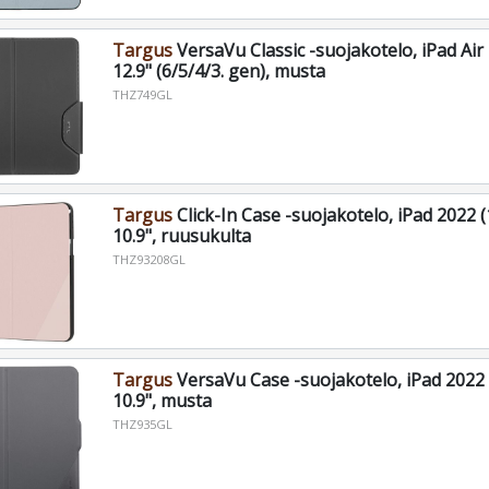
Targus
VersaVu Classic -suojakotelo, iPad Air 
12.9" (6/5/4/3. gen), musta
THZ749GL
Targus
Click-In Case -suojakotelo, iPad 2022 (
10.9", ruusukulta
THZ93208GL
Targus
VersaVu Case -suojakotelo, iPad 2022 
10.9", musta
THZ935GL