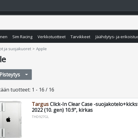
inen
Sim Racing
Verkkotuotteet
Tarvikkeet
Jäähdytys- ja erikoistu
ot ja suojakuoret
Apple
le
Pisteytys
tään
tuotteet
:
1 - 16 / 16
Targus
Click-In Clear Case -suojakotelo+kicks
2022 (10. gen) 10.9", kirkas
THD927GL