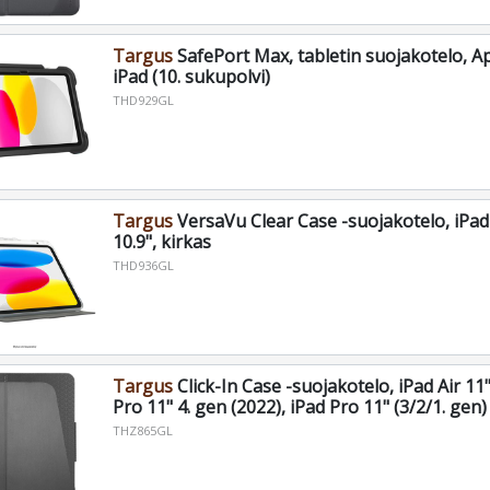
Targus
SafePort Max, tabletin suojakotelo, Ap
iPad (10. sukupolvi)
THD929GL
Targus
VersaVu Clear Case -suojakotelo, iPad 
10.9", kirkas
THD936GL
Targus
Click-In Case -suojakotelo, iPad Air 11"
Pro 11" 4. gen (2022), iPad Pro 11" (3/2/1. gen)
THZ865GL