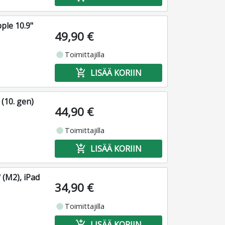
ple 10.9"
49,90 €
fiber_manual_record
Toimittajilla
add_shopping_cart
LISÄÄ KORIIN
(10. gen)
44,90 €
fiber_manual_record
Toimittajilla
add_shopping_cart
LISÄÄ KORIIN
 (M2), iPad
34,90 €
fiber_manual_record
Toimittajilla
add_shopping_cart
LISÄÄ KORIIN