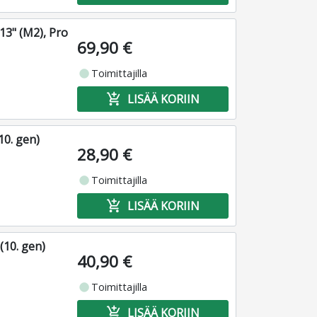
13" (M2), Pro
69,90 €
fiber_manual_record
Toimittajilla
add_shopping_cart
LISÄÄ KORIIN
10. gen)
28,90 €
fiber_manual_record
Toimittajilla
add_shopping_cart
LISÄÄ KORIIN
(10. gen)
40,90 €
fiber_manual_record
Toimittajilla
add_shopping_cart
LISÄÄ KORIIN