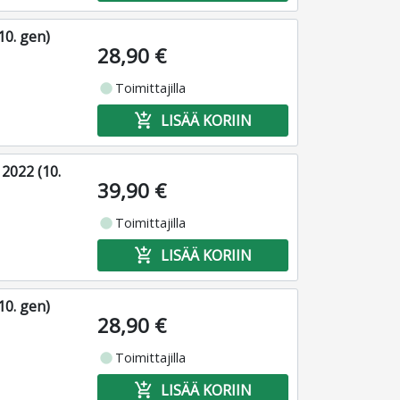
10. gen)
28,90 €
fiber_manual_record
Toimittajilla
add_shopping_cart
LISÄÄ KORIIN
2022 (10.
39,90 €
fiber_manual_record
Toimittajilla
add_shopping_cart
LISÄÄ KORIIN
10. gen)
28,90 €
fiber_manual_record
Toimittajilla
add_shopping_cart
LISÄÄ KORIIN