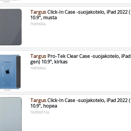
Targus
Click-In Case -suojakotelo, iPad 2022 (
10.9", musta
THZ932GL
Targus
Pro-Tek Clear Case -suojakotelo, iPad 
gen) 10.9", kirkas
THD935GL
Targus
Click-In Case -suojakotelo, iPad 2022 (
10.9", hopea
THZ93211GL