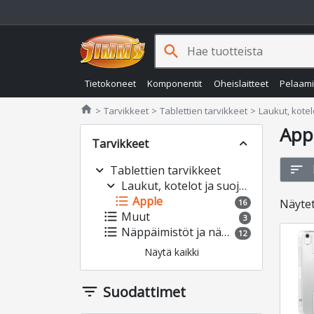
search
Tietokoneet
Komponentit
Oheislaitteet
Pelaam
Jimms.fi
home
Tarvikkeet
Tablettien tarvikkeet
Laukut, kotel
App
Tarvikkeet
expand_less
sort
expand_more
Tablettien tarvikkeet
expand_more
Laukut, kotelot ja suojakuoret
format_list_bulleted
Apple
Näyte
16
format_list_bulleted
Muut
3
format_list_bulleted
Näppäimistöt ja näppäimistökuoret
12
Näytä kaikki
filter_list
Suodattimet