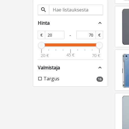
search
Hinta
expand_less
-
€
€
45 €
20 €
70 €
Valmistaja
expand_less
Targus
check_box_outline_blank
16