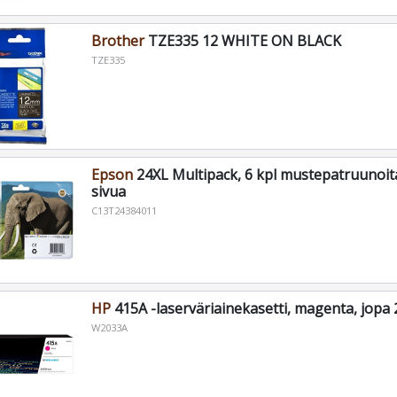
Brother
TZE335 12 WHITE ON BLACK
TZE335
Epson
24XL Multipack, 6 kpl mustepatruunoita
sivua
C13T24384011
HP
415A -laserväriainekasetti, magenta, jopa 
W2033A