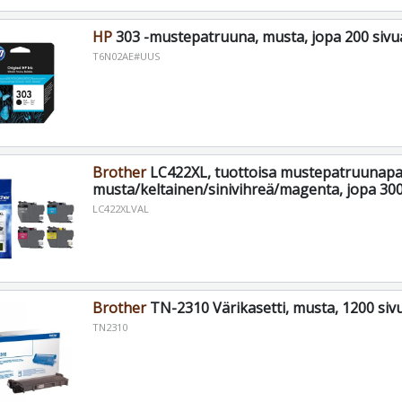
HP
303 -mustepatruuna, musta, jopa 200 sivu
T6N02AE#UUS
Brother
LC422XL, tuottoisa mustepatruunapa
musta/keltainen/sinivihreä/magenta, jopa 30
LC422XLVAL
Brother
TN-2310 Värikasetti, musta, 1200 siv
TN2310