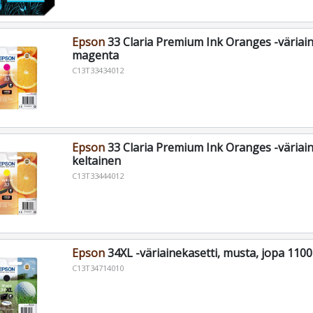
Epson
33 Claria Premium Ink Oranges -väriain
magenta
C13T33434012
Epson
33 Claria Premium Ink Oranges -väriain
keltainen
C13T33444012
Epson
34XL -väriainekasetti, musta, jopa 1100
C13T34714010