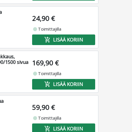
a
24,90 €
fiber_manual_record
Toimittajilla
add_shopping_cart
LISÄÄ KORIIN
kkaus,
169,90 €
00/1500 sivua
fiber_manual_record
Toimittajilla
add_shopping_cart
LISÄÄ KORIIN
ua
59,90 €
fiber_manual_record
Toimittajilla
add_shopping_cart
LISÄÄ KORIIN