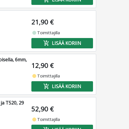
21,90 €
fiber_manual_record
Toimittajilla
add_shopping_cart
LISÄÄ KORIIN
isella, 6mm,
12,90 €
fiber_manual_record
Toimittajilla
add_shopping_cart
LISÄÄ KORIIN
ja T520, 29
52,90 €
fiber_manual_record
Toimittajilla