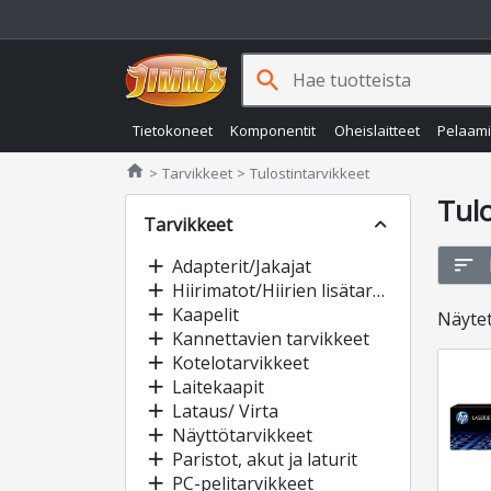
search
Tietokoneet
Komponentit
Oheislaitteet
Pelaam
Jimms.fi
home
Tarvikkeet
Tulostintarvikkeet
Tulo
Tarvikkeet
expand_less
sort
add
Adapterit/Jakajat
add
Hiirimatot/Hiirien lisätarvikkeet
add
Kaapelit
Näyte
add
Kannettavien tarvikkeet
add
Kotelotarvikkeet
add
Laitekaapit
add
Lataus/ Virta
add
Näyttötarvikkeet
add
Paristot, akut ja laturit
add
PC-pelitarvikkeet