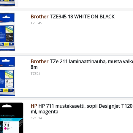
Brother
TZE345 18 WHITE ON BLACK
TZE345
Brother
TZe 211 laminaattinauha, musta valko
8m
TZE211
HP
HP 711 mustekasetti, sopii Designjet T120 
ml, magenta
CZ131A