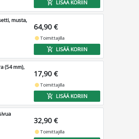
add_shopping_cart
LISÄÄ KORIIN
etti, musta,
64,90 €
fiber_manual_record
Toimittajilla
add_shopping_cart
LISÄÄ KORIIN
ra (54 mm),
17,90 €
fiber_manual_record
Toimittajilla
add_shopping_cart
LISÄÄ KORIIN
sivua
32,90 €
fiber_manual_record
Toimittajilla