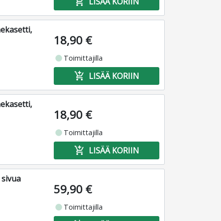
add_shopping_cart
LISÄÄ KORIIN
ekasetti,
18,90 €
fiber_manual_record
Toimittajilla
add_shopping_cart
LISÄÄ KORIIN
ekasetti,
18,90 €
fiber_manual_record
Toimittajilla
add_shopping_cart
LISÄÄ KORIIN
 sivua
59,90 €
fiber_manual_record
Toimittajilla