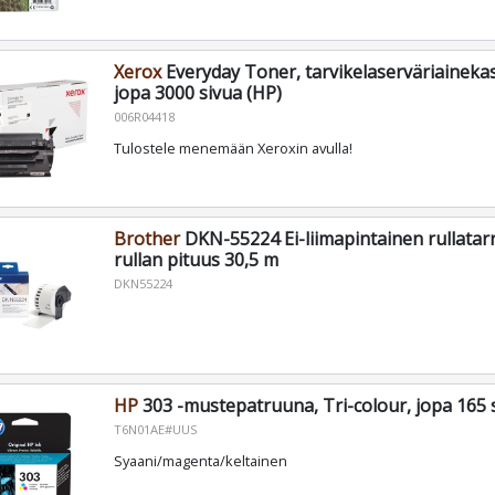
Xerox
Everyday Toner, tarvikelaserväriainekas
jopa 3000 sivua (HP)
006R04418
Tulostele menemään Xeroxin avulla!
Brother
DKN-55224 Ei-liimapintainen rullatar
rullan pituus 30,5 m
DKN55224
HP
303 -mustepatruuna, Tri-colour, jopa 165 
T6N01AE#UUS
Syaani/magenta/keltainen