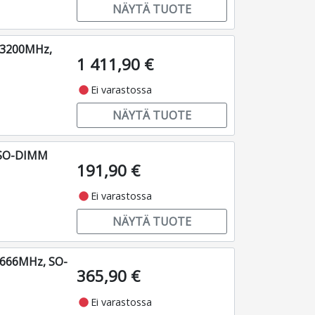
NÄYTÄ TUOTE
 3200MHz,
1 411,90 €
fiber_manual_record
Ei varastossa
NÄYTÄ TUOTE
 SO-DIMM
191,90 €
fiber_manual_record
Ei varastossa
NÄYTÄ TUOTE
2666MHz, SO-
365,90 €
fiber_manual_record
Ei varastossa