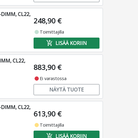
-DIMM, CL22,
248,90 €
fiber_manual_record
Toimittajilla
add_shopping_cart
LISÄÄ KORIIN
IMM, CL22,
883,90 €
fiber_manual_record
Ei varastossa
NÄYTÄ TUOTE
-DIMM, CL22,
613,90 €
fiber_manual_record
Toimittajilla
add_shopping_cart
LISÄÄ KORIIN