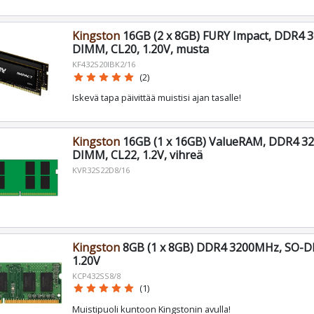
Kingston
16GB (2 x 8GB) FURY Impact, DDR4 
DIMM, CL20, 1.20V, musta
KF432S20IBK2/16
star
star
star
star
star
(2)
Iskevä tapa päivittää muistisi ajan tasalle!
Kingston
16GB (1 x 16GB) ValueRAM, DDR4 3
DIMM, CL22, 1.2V, vihreä
KVR32S22D8/16
Kingston
8GB (1 x 8GB) DDR4 3200MHz, SO-D
1.20V
KCP432SS8/8
star
star
star
star
star
(1)
Muistipuoli kuntoon Kingstonin avulla!