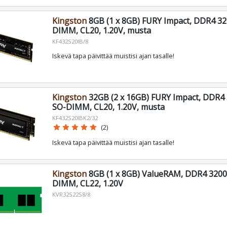
Kingston
8GB (1 x 8GB) FURY Impact, DDR4 3
DIMM, CL20, 1.20V, musta
KF432S20IB/8
Iskevä tapa päivittää muistisi ajan tasalle!
Kingston
32GB (2 x 16GB) FURY Impact, DDR4
SO-DIMM, CL20, 1.20V, musta
KF432S20IBK2/32
star
star
star
star
star
(2)
Iskevä tapa päivittää muistisi ajan tasalle!
Kingston
8GB (1 x 8GB) ValueRAM, DDR4 320
DIMM, CL22, 1.20V
KVR32S22S8/8