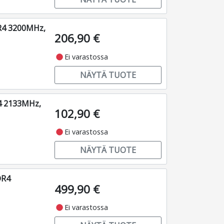
R4 3200MHz,
206,90 €
fiber_manual_record
Ei varastossa
NÄYTÄ TUOTE
4 2133MHz,
102,90 €
fiber_manual_record
Ei varastossa
NÄYTÄ TUOTE
DR4
499,90 €
fiber_manual_record
Ei varastossa