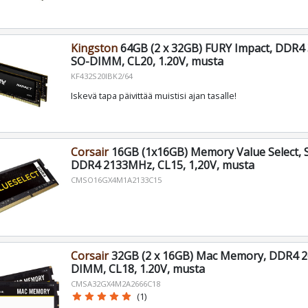
Kingston
64GB (2 x 32GB) FURY Impact, DDR4
SO-DIMM, CL20, 1.20V, musta
KF432S20IBK2/64
Iskevä tapa päivittää muistisi ajan tasalle!
Corsair
16GB (1x16GB) Memory Value Select,
DDR4 2133MHz, CL15, 1,20V, musta
CMSO16GX4M1A2133C15
Corsair
32GB (2 x 16GB) Mac Memory, DDR4 
DIMM, CL18, 1.20V, musta
CMSA32GX4M2A2666C18
star
star
star
star
star
(1)