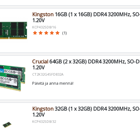
Kingston
16GB (1 x 16GB) DDR4 3200MHz, SO
1.20V
KCP432SD8/16
star
star
star
star
star
(1)
Crucial
64GB (2 x 32GB) DDR4 3200MHz, SO-D
1.20V
CT2K32G4SFD832A
Päivitä ja anna mennä!
Kingston
32GB (1 x 32GB) DDR4 3200MHz, SO
1.20V
KCP432SD8/32