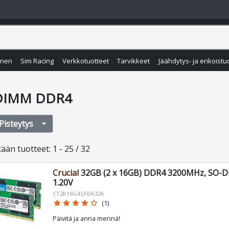
inen
Sim Racing
Verkkotuotteet
Tarvikkeet
Jäähdytys- ja erikoistu
DIMM DDR4
Pisteytys
tään
tuotteet
:
1 - 25 / 32
Crucial
32GB (2 x 16GB) DDR4 3200MHz, SO-D
1.20V
CT2K16G4SFRA32A
star
star
star
star
star_border
(1)
Päivitä ja anna mennä!