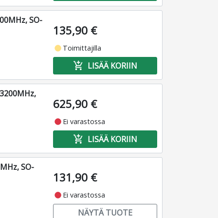
200MHz, SO-
135,90 €
fiber_manual_record
Toimittajilla
add_shopping_cart
LISÄÄ KORIIN
 3200MHz,
625,90 €
fiber_manual_record
Ei varastossa
add_shopping_cart
LISÄÄ KORIIN
0MHz, SO-
131,90 €
fiber_manual_record
Ei varastossa
NÄYTÄ TUOTE