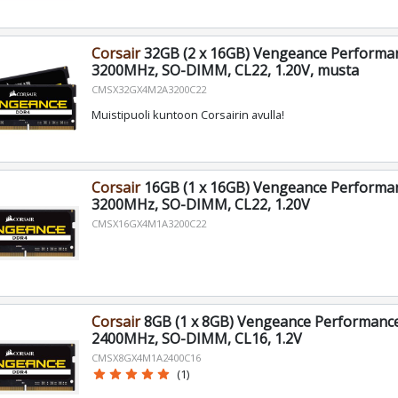
Corsair
32GB (2 x 16GB) Vengeance Performa
3200MHz, SO-DIMM, CL22, 1.20V, musta
CMSX32GX4M2A3200C22
Muistipuoli kuntoon Corsairin avulla!
Corsair
16GB (1 x 16GB) Vengeance Performa
3200MHz, SO-DIMM, CL22, 1.20V
CMSX16GX4M1A3200C22
Corsair
8GB (1 x 8GB) Vengeance Performanc
2400MHz, SO-DIMM, CL16, 1.2V
CMSX8GX4M1A2400C16
star
star
star
star
star
(1)