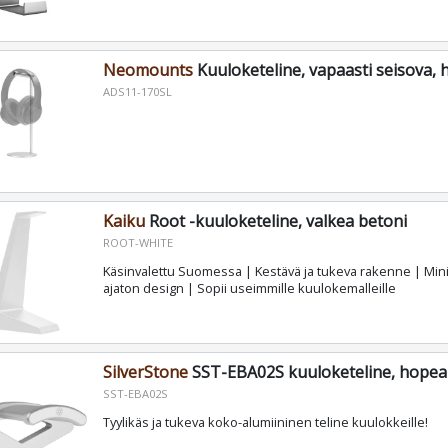
Neomounts
Kuuloketeline, vapaasti seisova,
ADS11-170SL
Kaiku
Root -kuuloketeline, valkea betoni
ROOT-WHITE
Käsinvalettu Suomessa | Kestävä ja tukeva rakenne | Mini
ajaton design | Sopii useimmille kuulokemalleille
SilverStone
SST-EBA02S kuuloketeline, hopea
SST-EBA02S
Tyylikäs ja tukeva koko-alumiininen teline kuulokkeille!