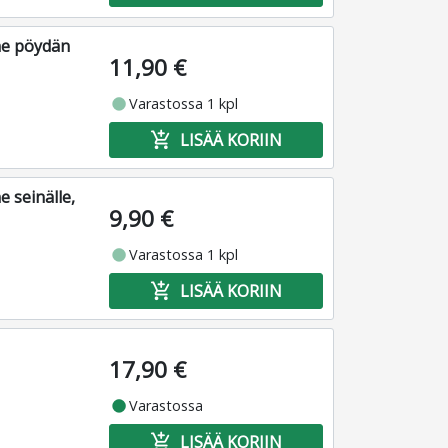
ne pöydän
11,90 €
fiber_manual_record
Varastossa 1 kpl
add_shopping_cart
LISÄÄ KORIIN
 seinälle,
9,90 €
fiber_manual_record
Varastossa 1 kpl
add_shopping_cart
LISÄÄ KORIIN
17,90 €
fiber_manual_record
Varastossa
add_shopping_cart
LISÄÄ KORIIN