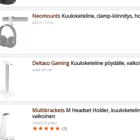
Neomounts
Kuuloketeline, clamp-kiinnitys, h
ADS11-171SL
Deltaco Gaming
Kuuloketeline pöydälle, valko
GAM-071-W
Multibrackets
M Headset Holder, kuuloketelin
valkoinen
7350073731862
star
star
star
star
star
(1)