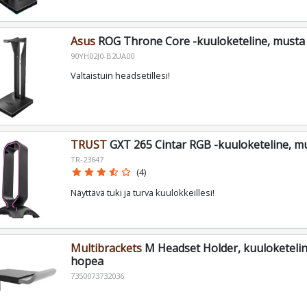
Asus
ROG Throne Core -kuuloketeline, musta
90YH02J0-B2UA00
Valtaistuin headsetillesi!
TRUST
GXT 265 Cintar RGB -kuuloketeline, m
TR-23647
star
star
star
star_half
star_border
(4)
Näyttävä tuki ja turva kuulokkeillesi!
Multibrackets
M Headset Holder, kuuloketeline
hopea
7350073732036