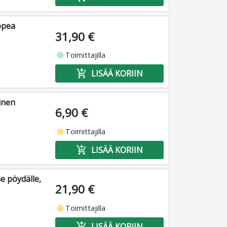
opea
31,90 €
fiber_manual_record
Toimittajilla
add_shopping_cart
LISÄÄ KORIIN
inen
6,90 €
fiber_manual_record
Toimittajilla
add_shopping_cart
LISÄÄ KORIIN
e pöydälle,
21,90 €
fiber_manual_record
Toimittajilla
add_shopping_cart
LISÄÄ KORIIN