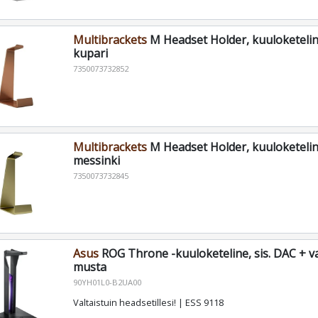
Multibrackets
M Headset Holder, kuuloketelin
kupari
7350073732852
Multibrackets
M Headset Holder, kuuloketelin
messinki
7350073732845
Asus
ROG Throne -kuuloketeline, sis. DAC + va
musta
90YH01L0-B2UA00
Valtaistuin headsetillesi! | ESS 9118