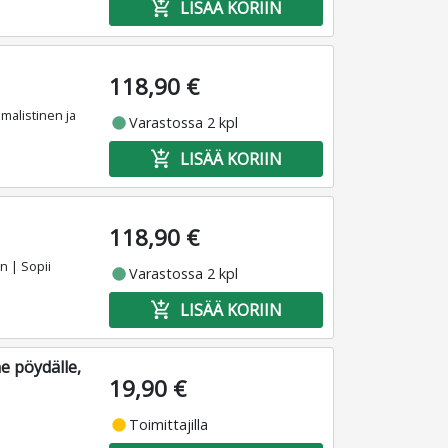
add_shopping_cart
LISÄÄ KORIIN
118,90 €
malistinen ja
fiber_manual_record
Varastossa 2 kpl
add_shopping_cart
LISÄÄ KORIIN
118,90 €
n | Sopii
fiber_manual_record
Varastossa 2 kpl
add_shopping_cart
LISÄÄ KORIIN
e pöydälle,
19,90 €
fiber_manual_record
Toimittajilla