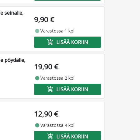
 seinälle,
9,90 €
fiber_manual_record
Varastossa 1 kpl
add_shopping_cart
LISÄÄ KORIIN
e pöydälle,
19,90 €
fiber_manual_record
Varastossa 2 kpl
add_shopping_cart
LISÄÄ KORIIN
12,90 €
fiber_manual_record
Varastossa 4 kpl
add_shopping_cart
LISÄÄ KORIIN