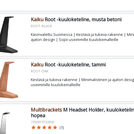
Kaiku
Root -kuuloketeline, musta betoni
ROOT-BLACK
Käsinvalettu Suomessa | Kestävä ja tukeva rakenne | Mini
ajaton design | Sopii useimmille kuulokemalleille
Kaiku
Root -kuuloketeline, tammi
ROOT-OAK
Kestävä ja tukeva rakenne | Minimalistinen ja ajaton desig
useimmille kuulokemalleille
Multibrackets
M Headset Holder, kuuloketelin
hopea
7350073732050
star
star
star
star
star
(1)