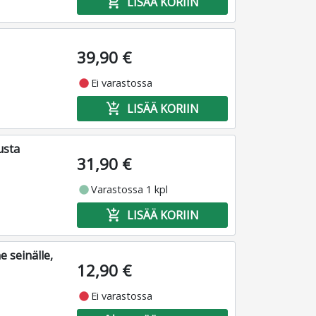
add_shopping_cart
LISÄÄ KORIIN
39,90 €
fiber_manual_record
Ei varastossa
add_shopping_cart
LISÄÄ KORIIN
usta
31,90 €
fiber_manual_record
Varastossa 1 kpl
add_shopping_cart
LISÄÄ KORIIN
 seinälle,
12,90 €
fiber_manual_record
Ei varastossa