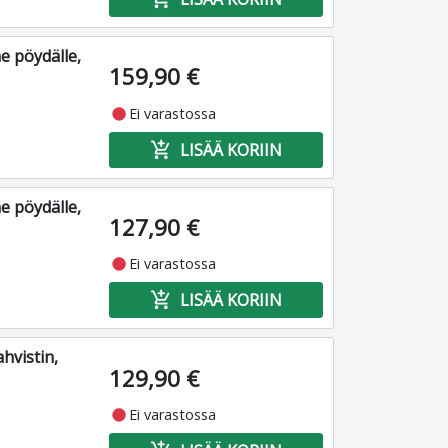
e pöydälle,
159,90 €
fiber_manual_record
Ei varastossa
add_shopping_cart
LISÄÄ KORIIN
e pöydälle,
127,90 €
fiber_manual_record
Ei varastossa
add_shopping_cart
LISÄÄ KORIIN
hvistin,
129,90 €
fiber_manual_record
Ei varastossa