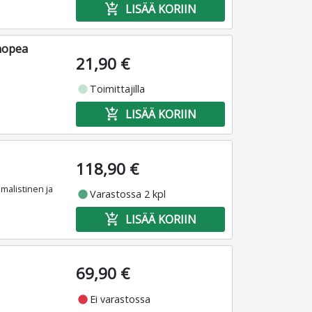
add_shopping_cart
LISÄÄ KORIIN
 hopea
21,90 €
fiber_manual_record
Toimittajilla
add_shopping_cart
LISÄÄ KORIIN
118,90 €
malistinen ja
fiber_manual_record
Varastossa 2 kpl
add_shopping_cart
LISÄÄ KORIIN
69,90 €
fiber_manual_record
Ei varastossa