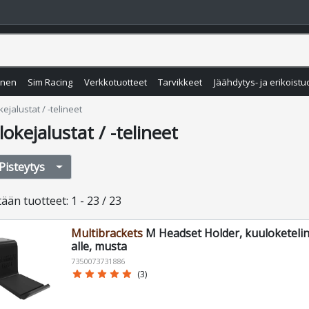
inen
Sim Racing
Verkkotuotteet
Tarvikkeet
Jäähdytys- ja erikoistu
ejalustat / -telineet
okejalustat / -telineet
Pisteytys
tään
tuotteet
:
1 - 23 / 23
Multibrackets
M Headset Holder, kuuloketeli
alle, musta
7350073731886
star
star
star
star
star
(3)