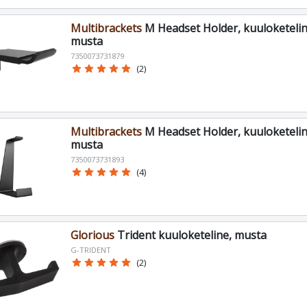
Multibrackets
M Headset Holder, kuuloketeline
musta
7350073731879
star
star
star
star
star
(2)
Multibrackets
M Headset Holder, kuuloketelin
musta
7350073731893
star
star
star
star
star
(4)
Glorious
Trident kuuloketeline, musta
G-TRIDENT
star
star
star
star
star
(2)