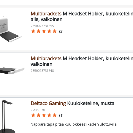
Multibrackets
M Headset Holder, kuuloketeli
alle, valkoinen
7350073731855
star
star
star
star
star_half
(3)
Multibrackets
M Headset Holder, kuuloketeline
valkoinen
7350073731848
Deltaco Gaming
Kuuloketeline, musta
GAM-070
star
star
star
star
star
(1)
Näppärä tapa pitää kuulokkeesi käden ulottuvilla!