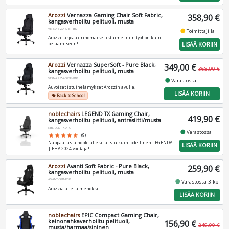
Arozzi
Vernazza Gaming Chair Soft Fabric,
358,90 €
kangasverhoiltu pelituoli, musta
VERNAZZA-SFB-PBK
fiber_manual_record
Toimittajilla
Arozzi tarjoaa erinomaiset istuimet niin työhön kuin
LISÄÄ KORIIN
pelaamiseen!
Arozzi
Vernazza SuperSoft - Pure Black,
349,00 €
368,90 €
kangasverhoiltu pelituoli, musta
VERNAZZA-SPSF-PBK
fiber_manual_record
Varastossa
Auvoisat istuinelämykset Arozzin avulla!
LISÄÄ KORIIN
Back to School
local_offer
noblechairs
LEGEND TX Gaming Chair,
419,90 €
kangasverhoiltu pelituoli, antrasiitti/musta
NBL-LGD-TX-ATC
fiber_manual_record
Varastossa
star
star
star
star
star_half
(9)
Nappaa tästä noble allesi ja istu kuin todellinen LEGENDA!
LISÄÄ KORIIN
| EHA 2024 voittaja!
Arozzi
Avanti Soft Fabric - Pure Black,
259,90 €
kangasverhoiltu pelituoli, musta
AVANTI-SFB-PBK
fiber_manual_record
Varastossa 3 kpl
Arozzia alle ja menoksi!
LISÄÄ KORIIN
noblechairs
EPIC Compact Gaming Chair,
keinonahkaverhoiltu pelituoli,
156,90 €
249,90 €
musta/harmaa/sininen