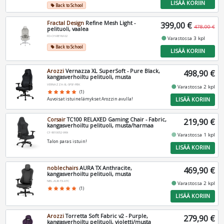
LISÄÄ KORIIN
Back to School
local_offer
Fractal Design
Refine Mesh Light -
399,00 €
478,00 €
pelituoli, vaalea
FD-CH-RE1M-02
fiber_manual_record
Varastossa 3 kpl
Back to School
local_offer
LISÄÄ KORIIN
Arozzi
Vernazza XL SuperSoft - Pure Black,
498,90 €
kangasverhoiltu pelituoli, musta
VERNAZZA-XL-SPSF-PBK
fiber_manual_record
Varastossa 2 kpl
star
star
star
star
star
(1)
LISÄÄ KORIIN
Auvoisat istuinelämykset Arozzin avulla!
Corsair
TC100 RELAXED Gaming Chair - Fabric,
219,90 €
kangasverhoiltu pelituoli, musta/harmaa
CF-9010052-WW
fiber_manual_record
Varastossa 1 kpl
Talon paras istuin!
LISÄÄ KORIIN
noblechairs
AURA TX Anthracite,
469,90 €
kangasverhoiltu pelituoli, musta
NBL-AUR-TX-ATC
fiber_manual_record
Varastossa 2 kpl
star
star
star
star
star
(1)
LISÄÄ KORIIN
Arozzi
Torretta Soft Fabric v2 - Purple,
279,90 €
kangasverhoiltu pelituoli, violetti/musta