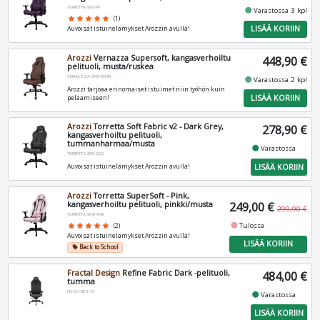
TORRETTA-SFB-PP
fiber_manual_record
Varastossa 3 kpl
star
star
star
star
star
(1)
LISÄÄ KORIIN
Auvoisat istuinelämykset Arozzin avulla!
Arozzi
Vernazza Supersoft, kangasverhoiltu
448,90 €
pelituoli, musta/ruskea
VERNAZZA-SPSF-BWN
fiber_manual_record
Varastossa 2 kpl
Arozzi tarjoaa erinomaiset istuimet niin työhön kuin
LISÄÄ KORIIN
pelaamiseen!
Arozzi
Torretta Soft Fabric v2 - Dark Grey,
278,90 €
kangasverhoiltu pelituoli,
tummanharmaa/musta
fiber_manual_record
Varastossa
TORRETTA-SFB-DG2
LISÄÄ KORIIN
Auvoisat istuinelämykset Arozzin avulla!
Arozzi
Torretta SuperSoft - Pink,
kangasverhoiltu pelituoli, pinkki/musta
249,00 €
299,90 €
TORRETTA-SPSF-PNK
fiber_manual_record
Tulossa
star
star
star
star
star
(2)
Auvoisat istuinelämykset Arozzin avulla!
LISÄÄ KORIIN
Back to School
local_offer
Fractal Design
Refine Fabric Dark -pelituoli,
484,00 €
tumma
FD-CH-RE1F-01
fiber_manual_record
Varastossa
LISÄÄ KORIIN