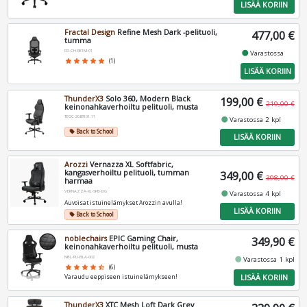
LISÄÄ KORIIN
Fractal Design
Refine Mesh Dark -pelituoli,
477,00 €
tumma
FD-CH-RE1M-01
fiber_manual_record
Varastossa
star
star
star
star
star
(1)
LISÄÄ KORIIN
ThunderX3
Solo 360, Modern Black
199,00 €
219,00 €
keinonahkaverhoiltu pelituoli, musta
TEGC-2083101.11
fiber_manual_record
Varastossa 2 kpl
Back to School
local_offer
LISÄÄ KORIIN
Arozzi
Vernazza XL Softfabric,
kangasverhoiltu pelituoli, tumman
349,00 €
398,90 €
harmaa
VERNAZZA-XL-SFB-DG
fiber_manual_record
Varastossa 4 kpl
Auvoisat istuinelämykset Arozzin avulla!
LISÄÄ KORIIN
Back to School
local_offer
noblechairs
EPIC Gaming Chair,
349,90 €
keinonahkaverhoiltu pelituoli, musta
NBL-PU-BLA-002
fiber_manual_record
Varastossa 1 kpl
star
star
star
star
star_half
(6)
LISÄÄ KORIIN
Varaudu eeppiseen istuinelämykseen!
ThunderX3
XTC Mesh Loft Dark Grey