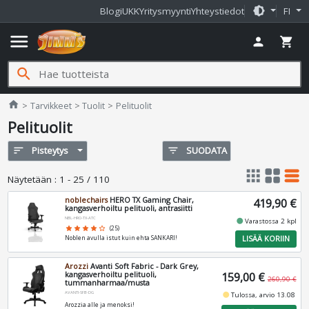
brightness_medium
Blogi
UKK
Yritysmyynti
Yhteystiedot
FI
menu
person
shopping_cart
search
Jimms.fi
home
Tarvikkeet
Tuolit
Pelituolit
Pelituolit
sort
Pisteytys
filter_list
SUODATA
apps
grid_view
table_rows
Näytetään
:
1 - 25 / 110
noblechairs
HERO TX Gaming Chair,
419,90 €
kangasverhoiltu pelituoli, antrasiitti
NBL-HRO-TX-ATC
fiber_manual_record
Varastossa 2 kpl
star
star
star
star
star_border
(25)
LISÄÄ KORIIN
Noblen avulla istut kuin ehta SANKARI!
Arozzi
Avanti Soft Fabric - Dark Grey,
kangasverhoiltu pelituoli,
159,00 €
260,90 €
tummanharmaa/musta
AVANTI-SFB-DG
fiber_manual_record
Tulossa, arvio 13.08
Arozzia alle ja menoksi!