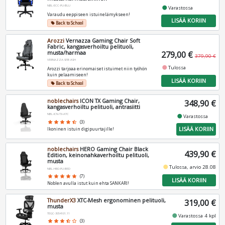
NBL-ECC-PU-BLU
fiber_manual_record
Varastossa
Varaudu eeppiseen istuinelämykseen!
LISÄÄ KORIIN
Back to School
local_offer
Arozzi
Vernazza Gaming Chair Soft
Fabric, kangasverhoiltu pelituoli,
musta/harmaa
279,00 €
379,90 €
VERNAZZA-SFB-ASH
fiber_manual_record
Tulossa
Arozzi tarjoaa erinomaiset istuimet niin työhön
kuin pelaamiseen!
LISÄÄ KORIIN
Back to School
local_offer
noblechairs
ICON TX Gaming Chair,
348,90 €
kangasverhoiltu pelituoli, antrasiitti
NBL-ICN-TX-ATC
fiber_manual_record
Varastossa
star
star
star
star
star_half
(3)
LISÄÄ KORIIN
Ikoninen istuin digipuurtajille!
noblechairs
HERO Gaming Chair Black
439,90 €
Edition, keinonahkaverhoiltu pelituoli,
musta
fiber_manual_record
Tulossa, arvio 28.08
NBL-HRO-PU-BED
star
star
star
star
star
(7)
LISÄÄ KORIIN
Noblen avulla istut kuin ehta SANKARI!
ThunderX3
XTC-Mesh ergonominen pelituoli,
319,00 €
musta
TEGC-3054101.11
fiber_manual_record
Varastossa 4 kpl
star
star
star
star_half
star_border
(3)