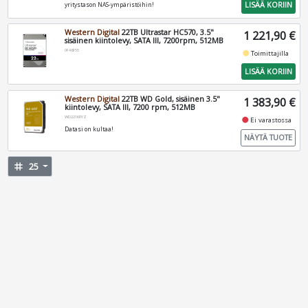
LISÄÄ KORIIN
yritystason NAS-ympäristöihin!
Western Digital
22TB Ultrastar HC570, 3.5"
1 221,90 €
sisäinen kiintolevy, SATA III, 7200rpm, 512MB
0F48155
fiber_manual_record
Toimittajilla
LISÄÄ KORIIN
Western Digital
22TB WD Gold, sisäinen 3.5"
1 383,90 €
kiintolevy, SATA III, 7200 rpm, 512MB
WD221KRYZ
fiber_manual_record
Ei varastossa
Datasi on kultaa!
NÄYTÄ TUOTE
tag
25