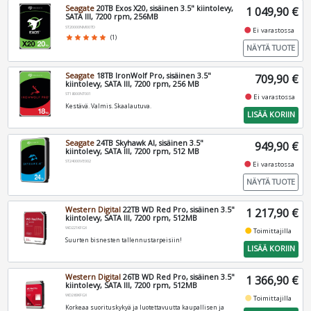
Seagate
20TB Exos X20, sisäinen 3.5" kiintolevy,
1 049,90 €
SATA III, 7200 rpm, 256MB
ST20000NM007D
fiber_manual_record
Ei varastossa
star
star
star
star
star
(1)
NÄYTÄ TUOTE
Seagate
18TB IronWolf Pro, sisäinen 3.5"
709,90 €
kiintolevy, SATA III, 7200 rpm, 256 MB
ST18000NT001
fiber_manual_record
Ei varastossa
Kestävä. Valmis. Skaalautuva.
LISÄÄ KORIIN
Seagate
24TB Skyhawk AI, sisäinen 3.5"
949,90 €
kiintolevy, SATA III, 7200 rpm, 512 MB
ST24000VE002
fiber_manual_record
Ei varastossa
NÄYTÄ TUOTE
Western Digital
22TB WD Red Pro, sisäinen 3.5"
1 217,90 €
kiintolevy, SATA III, 7200 rpm, 512MB
WD221KFGX
fiber_manual_record
Toimittajilla
Suurten bisnesten tallennustarpeisiin!
LISÄÄ KORIIN
Western Digital
26TB WD Red Pro, sisäinen 3.5"
1 366,90 €
kiintolevy, SATA III, 7200 rpm, 512MB
WD260KFGX
fiber_manual_record
Toimittajilla
Korkeaa suorituskykyä ja luotettavuutta kaupallisen ja