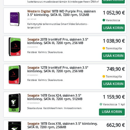
luotettavuus muodostavat tämän kiintolevyperheen DNA:n!
Western Digital
18TB WD Purple Pro, sisäinen
1 052,90 €
3.5" kiintolevy, SATA III, 7200 rpm, 512MB
WD181PURP
fiber_manual_record
Varastossa
Kehittynyttä tallennustilaa Smart Video Solutions -
LISÄÄ KORIIN
tarpeisiin!
Seagate
20TB IronWolf Pro, sisäinen 3.5"
1 038,90 €
kiintolevy, SATA III, 7200 rpm, 256 MB
ST20000NT001
fiber_manual_record
Toimittajilla
Kestävä. Valmis. Skaalautuva.
LISÄÄ KORIIN
Seagate
12TB IronWolf Pro, sisäinen 3.5"
749,90 €
kiintolevy, SATA III, 7200 rpm, 256 MB
ST12000NT001
fiber_manual_record
Toimittajilla
Kestävä. Valmis. Skaalautuva.
LISÄÄ KORIIN
Seagate
16TB Exos X24, sisäinen 3.5"
1 159,90 €
kiintolevy, SATA III, 7200 rpm, 512MB
ST16000NM002H
fiber_manual_record
Varastossa 1 kpl
Skaalautuva. Vastikkeellinen. Innovatiivinen.
LISÄÄ KORIIN
Seagate
18TB Exos X18, sisäinen 3.5" kiintolevy,
662,90 €
SATA III, 7200 rpm, 256MB