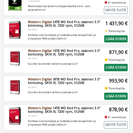
ST18000NM000J
fiber_manual_record
Ei varastossa
Maksimaalista tallennuskapasiteettia esim. rack-
NÄYTÄ TUOTE
järjestelmiin!
Western Digital
24TB WD Red Pro, sisäinen 3.5"
1 431,90 €
kiintolevy, SATA III, 7200 rpm, 512MB
WD240KFGX
fiber_manual_record
Toimittajilla
Korkeaa suorituskykyä ja luotettavuutta kaupallisen ja
LISÄÄ KORIIN
yritystason NAS-ympäristöihin!
Western Digital
16TB WD Red Pro, sisäinen 3.5"
871,90 €
kiintolevy, SATA III, 7200 rpm, 512MB
WD161KFGX
fiber_manual_record
Toimittajilla
Suurten bisnesten tallennustarpeisiin!
LISÄÄ KORIIN
Western Digital
18TB WD Red Pro, sisäinen 3.5"
993,90 €
kiintolevy, SATA III, 7200 rpm, 512MB
WD181KFGX
fiber_manual_record
Toimittajilla
Suurten bisnesten tallennustarpeisiin!
LISÄÄ KORIIN
Western Digital
14TB WD Red Pro, sisäinen 3.5"
878,90 €
kiintolevy, SATA III, 7200 rpm, 512MB
WD142KFGX
fiber_manual_record
Ei varastossa
Korkeaa suorituskykyä ja luotettavuutta kaupallisen ja
NÄYTÄ TUOTE
yritystason NAS-ympäristöihin!