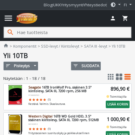
brightness_medium
Blogi
UKK
Yritysmyynti
Yhteystiedot
FI
menu
person
shopping_cart
search
Jimms.fi
home
Komponentit
SSD-levyt / Kiintolevyt
SATA III -levyt
Yli 10TB
Yli 10TB
sort
Pisteytys
filter_list
SUODATA
apps
grid_view
table_rows
Näytetään
:
1 - 18 / 18
Seagate
16TB IronWolf Pro, sisäinen 3.5"
896,90 €
kiintolevy, SATA III, 7200 rpm, 256 MB
ST16000NT001
fiber_manual_record
Toimittajilla
star
star
star
star
star
(1)
LISÄÄ KORIIN
Kestävä. Valmis. Skaalautuva.
Western Digital
16TB WD Gold HDD, 3.5"
1 000,90 €
sisäinen kiintolevy, SATA III, 7200 rpm, 512MB
WD161KRYZ
fiber_manual_record
Toimittajilla
star
star
star
star
star
(1)
Yritystasoinen suorituskyky ja poikkeuksellinen
LISÄÄ KORIIN