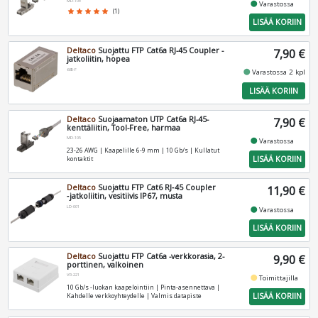
MD-106
fiber_manual_record
Varastossa
star
star
star
star
star
(1)
LISÄÄ KORIIN
Deltaco
Suojattu FTP Cat6a RJ-45 Coupler -
7,90 €
jatkoliitin, hopea
685-F
fiber_manual_record
Varastossa 2 kpl
LISÄÄ KORIIN
Deltaco
Suojaamaton UTP Cat6a RJ-45-
7,90 €
kenttäliitin, Tool-Free, harmaa
MD-105
fiber_manual_record
Varastossa
23-26 AWG | Kaapelille 6-9 mm | 10 Gb/s | Kullatut
LISÄÄ KORIIN
kontaktit
Deltaco
Suojattu FTP Cat6 RJ‑45 Coupler
11,90 €
‑jatkoliitin, vesitiivis IP67, musta
LD-001
fiber_manual_record
Varastossa
LISÄÄ KORIIN
Deltaco
Suojattu FTP Cat6a -verkkorasia, 2-
9,90 €
porttinen, valkoinen
VR-221
fiber_manual_record
Toimittajilla
10 Gb/s -luokan kaapelointiin | Pinta-asennettava |
LISÄÄ KORIIN
Kahdelle verkkoyhteydelle | Valmis datapiste