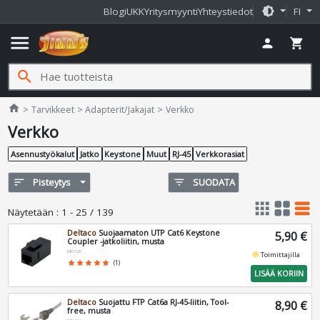
brightness_medium
Blogi
UKK
Yritysmyynti
Yhteystiedot
FI
menu
person
shopping_cart
search
Jimms.fi
home
Tarvikkeet
Adapterit/Jakajat
Verkko
Verkko
Asennustyökalut
Jatko
Keystone
Muut
RJ-45
Verkkorasiat
sort
Pisteytys
filter_list
SUODATA
apps
grid_view
table_rows
Näytetään
:
1 - 25 / 139
Deltaco
Suojaamaton UTP Cat6 Keystone
5,90 €
Coupler -jatkoliitin, musta
MD-125
fiber_manual_record
Toimittajilla
star
star
star
star
star
(1)
LISÄÄ KORIIN
Deltaco
Suojattu FTP Cat6a RJ-45-liitin, Tool-
8,90 €
free, musta