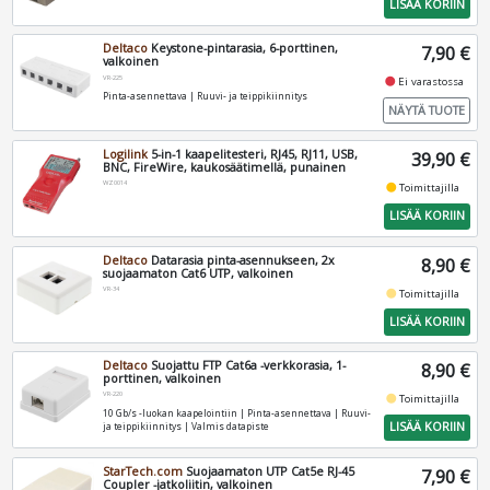
LISÄÄ KORIIN
Deltaco
Keystone-pintarasia, 6-porttinen,
7,90 €
valkoinen
VR-225
fiber_manual_record
Ei varastossa
Pinta-asennettava | Ruuvi- ja teippikiinnitys
NÄYTÄ TUOTE
Logilink
5-in-1 kaapelitesteri, RJ45, RJ11, USB,
39,90 €
BNC, FireWire, kaukosäätimellä, punainen
WZ0014
fiber_manual_record
Toimittajilla
LISÄÄ KORIIN
Deltaco
Datarasia pinta-asennukseen, 2x
8,90 €
suojaamaton Cat6 UTP, valkoinen
VR-34
fiber_manual_record
Toimittajilla
LISÄÄ KORIIN
Deltaco
Suojattu FTP Cat6a -verkkorasia, 1-
8,90 €
porttinen, valkoinen
VR-220
fiber_manual_record
Toimittajilla
10 Gb/s -luokan kaapelointiin | Pinta-asennettava | Ruuvi-
LISÄÄ KORIIN
ja teippikiinnitys | Valmis datapiste
StarTech.com
Suojaamaton UTP Cat5e RJ-45
7,90 €
Coupler -jatkoliitin, valkoinen