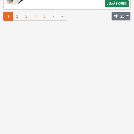
LISÄÄ KORIIN
1
2
3
4
5
›
»
tag
25