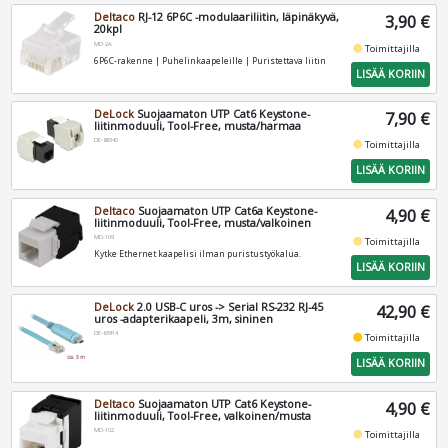
Deltaco
RJ-12 6P6C -modulaariliitin, läpinäkyvä,
3,90 €
20kpl
MD-2A
fiber_manual_record
Toimittajilla
6P6C-rakenne | Puhelinkaapeleille | Puristettava liitin
LISÄÄ KORIIN
DeLock
Suojaamaton UTP Cat6 Keystone-
7,90 €
liitinmoduuli, Tool-Free, musta/harmaa
DE-86340
fiber_manual_record
Toimittajilla
LISÄÄ KORIIN
Deltaco
Suojaamaton UTP Cat6a Keystone-
4,90 €
liitinmoduuli, Tool-Free, musta/valkoinen
MD-109
fiber_manual_record
Toimittajilla
Kytke Ethernet kaapelisi ilman puristustyökalua.
LISÄÄ KORIIN
DeLock
2.0 USB-C uros -> Serial RS-232 RJ-45
42,90 €
uros -adapterikaapeli, 3m, sininen
DE-63914
fiber_manual_record
Toimittajilla
LISÄÄ KORIIN
Deltaco
Suojaamaton UTP Cat6 Keystone-
4,90 €
liitinmoduuli, Tool-Free, valkoinen/musta
MD-102
fiber_manual_record
Toimittajilla