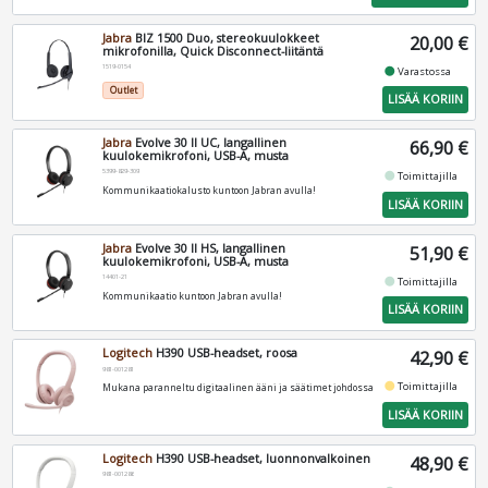
Jabra
BIZ 1500 Duo, stereokuulokkeet
20,00 €
mikrofonilla, Quick Disconnect-liitäntä
1519-0154
fiber_manual_record
Varastossa
Outlet
LISÄÄ KORIIN
Jabra
Evolve 30 II UC, langallinen
66,90 €
kuulokemikrofoni, USB-A, musta
5399-829-309
fiber_manual_record
Toimittajilla
Kommunikaatiokalusto kuntoon Jabran avulla!
LISÄÄ KORIIN
Jabra
Evolve 30 II HS, langallinen
51,90 €
kuulokemikrofoni, USB-A, musta
14401-21
fiber_manual_record
Toimittajilla
Kommunikaatio kuntoon Jabran avulla!
LISÄÄ KORIIN
Logitech
H390 USB-headset, roosa
42,90 €
981-001281
fiber_manual_record
Toimittajilla
Mukana paranneltu digitaalinen ääni ja säätimet johdossa
LISÄÄ KORIIN
Logitech
H390 USB-headset, luonnonvalkoinen
48,90 €
981-001286