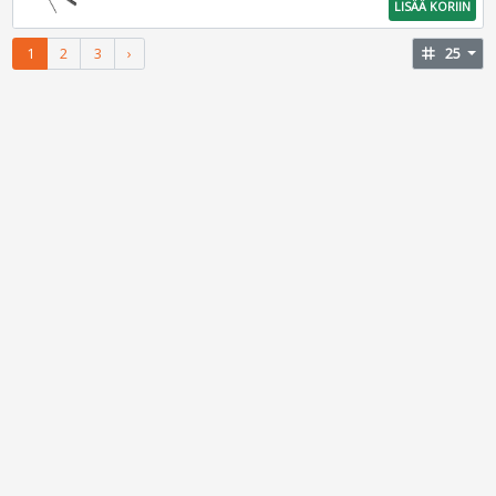
LISÄÄ KORIIN
1
2
3
›
tag
25