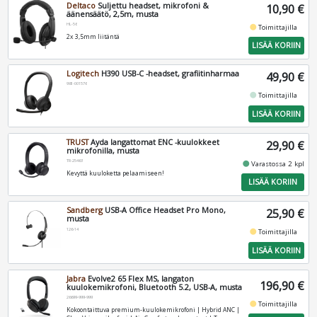
Deltaco
Suljettu headset, mikrofoni &
10,90 €
äänensäätö, 2,5m, musta
HL-56
fiber_manual_record
Toimittajilla
2x 3,5mm liitäntä
LISÄÄ KORIIN
Logitech
H390 USB-C -headset, grafiitinharmaa
49,90 €
981-001576
fiber_manual_record
Toimittajilla
LISÄÄ KORIIN
TRUST
Ayda langattomat ENC -kuulokkeet
29,90 €
mikrofonilla, musta
TR-25463
fiber_manual_record
Varastossa 2 kpl
Kevyttä kuuloketta pelaamiseen!
LISÄÄ KORIIN
Sandberg
USB-A Office Headset Pro Mono,
25,90 €
musta
126-14
fiber_manual_record
Toimittajilla
LISÄÄ KORIIN
Jabra
Evolve2 65 Flex MS, langaton
196,90 €
kuulokemikrofoni, Bluetooth 5.2, USB-A, musta
26699-999-999
fiber_manual_record
Toimittajilla
Kokoontaittuva premium-kuulokemikrofoni | Hybrid ANC |