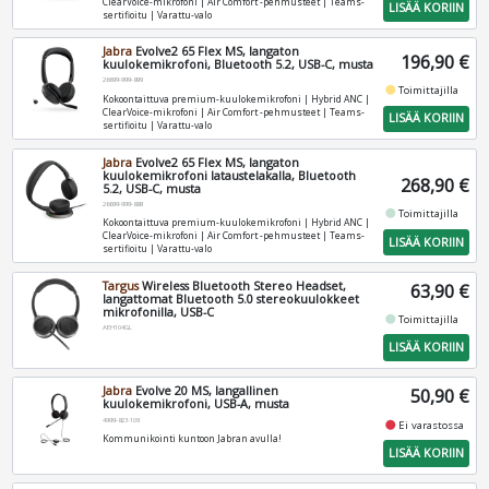
ClearVoice-mikrofoni | Air Comfort -pehmusteet | Teams-
LISÄÄ KORIIN
sertifioitu | Varattu-valo
Jabra
Evolve2 65 Flex MS, langaton
196,90 €
kuulokemikrofoni, Bluetooth 5.2, USB-C, musta
26699-999-899
fiber_manual_record
Toimittajilla
Kokoontaittuva premium-kuulokemikrofoni | Hybrid ANC |
ClearVoice-mikrofoni | Air Comfort -pehmusteet | Teams-
LISÄÄ KORIIN
sertifioitu | Varattu-valo
Jabra
Evolve2 65 Flex MS, langaton
kuulokemikrofoni lataustelakalla, Bluetooth
268,90 €
5.2, USB-C, musta
26699-999-889
fiber_manual_record
Toimittajilla
Kokoontaittuva premium-kuulokemikrofoni | Hybrid ANC |
ClearVoice-mikrofoni | Air Comfort -pehmusteet | Teams-
LISÄÄ KORIIN
sertifioitu | Varattu-valo
Targus
Wireless Bluetooth Stereo Headset,
63,90 €
langattomat Bluetooth 5.0 stereokuulokkeet
mikrofonilla, USB-C
fiber_manual_record
Toimittajilla
AEH104GL
LISÄÄ KORIIN
Jabra
Evolve 20 MS, langallinen
50,90 €
kuulokemikrofoni, USB-A, musta
4999-823-109
fiber_manual_record
Ei varastossa
Kommunikointi kuntoon Jabran avulla!
LISÄÄ KORIIN