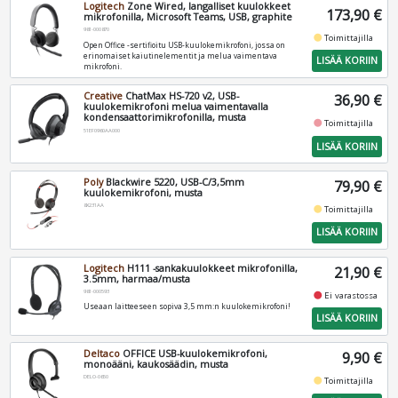
Logitech
Zone Wired, langalliset kuulokkeet
173,90 €
mikrofonilla, Microsoft Teams, USB, graphite
981-000870
fiber_manual_record
Toimittajilla
Open Office -sertifioitu USB-kuulokemikrofoni, jossa on
erinomaiset kaiutinelementit ja melua vaimentava
LISÄÄ KORIIN
mikrofoni.
Creative
ChatMax HS-720 v2, USB-
36,90 €
kuulokemikrofoni melua vaimentavalla
kondensaattorimikrofonilla, musta
fiber_manual_record
Toimittajilla
51EF0960AA000
LISÄÄ KORIIN
Poly
Blackwire 5220, USB-C/3,5mm
79,90 €
kuulokemikrofoni, musta
8X231AA
fiber_manual_record
Toimittajilla
LISÄÄ KORIIN
Logitech
H111 -sankakuulokkeet mikrofonilla,
21,90 €
3.5mm, harmaa/musta
981-000593
fiber_manual_record
Ei varastossa
Useaan laitteeseen sopiva 3,5 mm:n kuulokemikrofoni!
LISÄÄ KORIIN
Deltaco
OFFICE USB-kuulokemikrofoni,
9,90 €
monoääni, kaukosäädin, musta
DELO-0650
fiber_manual_record
Toimittajilla