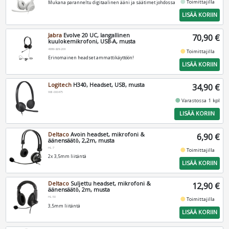
fiber_manual_record
Toimittajilla
Mukana paranneltu digitaalinen ääni ja säätimet johdossa
LISÄÄ KORIIN
Jabra
Evolve 20 UC, langallinen
70,90 €
kuulokemikrofoni, USB-A, musta
4999-829-209
fiber_manual_record
Toimittajilla
Erinomainen headset ammattikäyttöön!
LISÄÄ KORIIN
Logitech
H340, Headset, USB, musta
34,90 €
981-000475
fiber_manual_record
Varastossa 1 kpl
LISÄÄ KORIIN
Deltaco
Avoin headset, mikrofoni &
6,90 €
äänensäätö, 2,2m, musta
HL-7
fiber_manual_record
Toimittajilla
2x 3,5mm liitäntä
LISÄÄ KORIIN
Deltaco
Suljettu headset, mikrofoni &
12,90 €
äänensäätö, 2m, musta
HL-50
fiber_manual_record
Toimittajilla
3,5mm liitäntä
LISÄÄ KORIIN